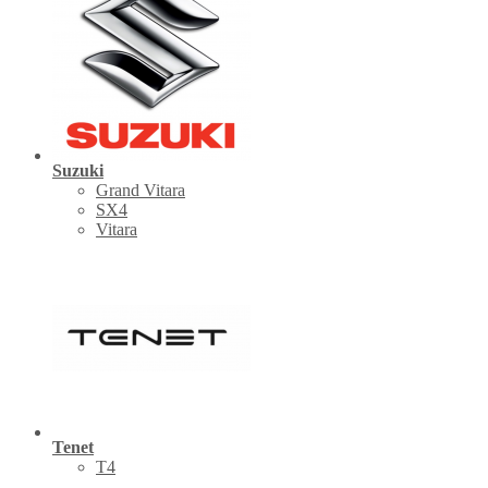
Suzuki
Grand Vitara
SX4
Vitara
Tenet
Т4