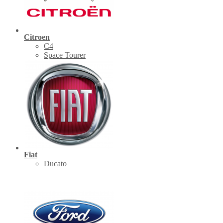
Citroen
C4
Space Tourer
Fiat
Ducato