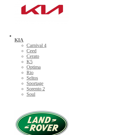
KIA
Carnival 4
Ceed
Cerato
K5
Optima
Rio
Seltos
Sportage
Sorento 2
Soul