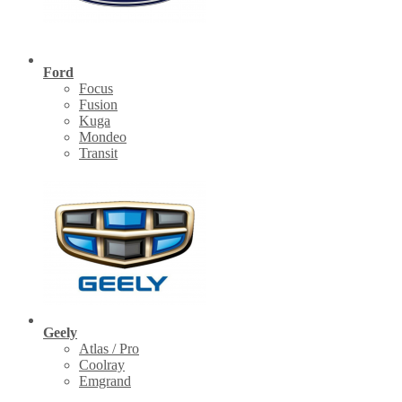
Ford
Focus
Fusion
Kuga
Mondeo
Transit
Geely
Atlas / Pro
Coolray
Emgrand