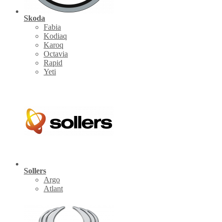
Skoda
Fabia
Kodiaq
Karoq
Octavia
Rapid
Yeti
Sollers
Argo
Atlant