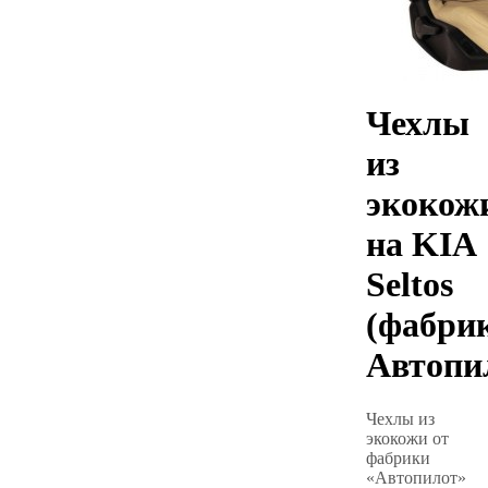
Чехлы
из
экокож
на KIA
Seltos
(фабри
Автопи
Чехлы из
экокожи от
фабрики
«Автопилот»