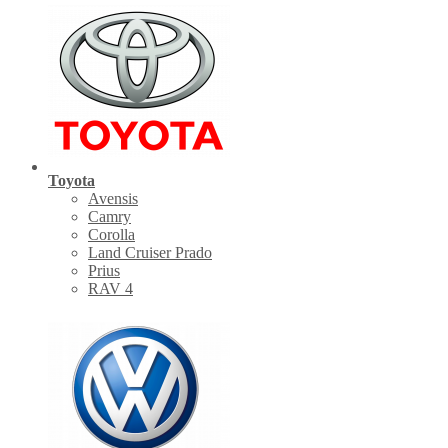
Toyota
Avensis
Camry
Corolla
Land Cruiser Prado
Prius
RAV 4