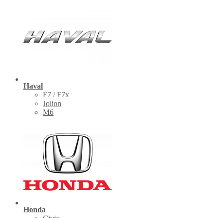
Haval
F7 / F7x
Jolion
M6
Honda