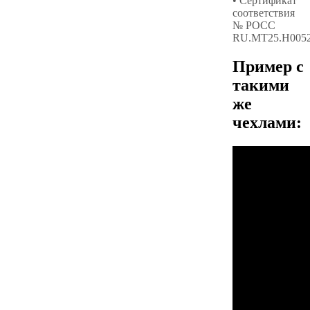
• Сертификат
соответствия
№ РОСС
RU.МТ25.Н005
Пример с
такими
же
чехлами: