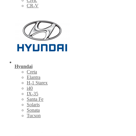
Civic
CR-V
Hyundai
Creta
Elantra
H-1 Starex
i40
IX-35
Santa Fe
Solaris
Sonata
Tucson