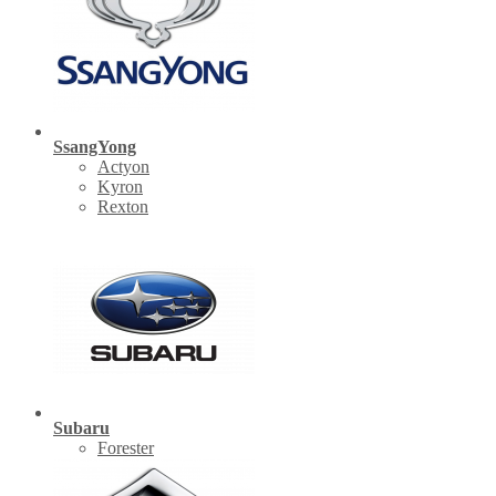
SsangYong
Actyon
Kyron
Rexton
Subaru
Forester