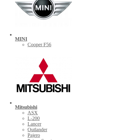
MINI
Cooper F56
Mitsubishi
ASX
L-200
Lancer
Outlander
Pajero