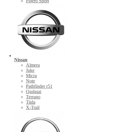
Pajero Sport
Nissan
Almera
Juke
Micra
Note
Pathfinder r51
Qashqai
Terrano
Tiida
X-Trail