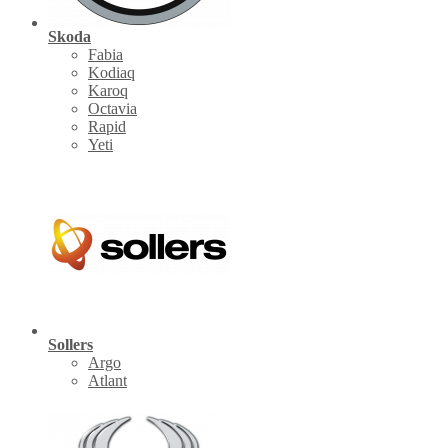
Skoda
Fabia
Kodiaq
Karoq
Octavia
Rapid
Yeti
Sollers
Argo
Atlant