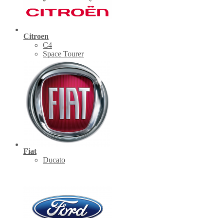
Citroen
C4
Space Tourer
Fiat
Ducato