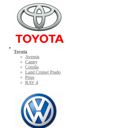
Toyota
Avensis
Camry
Corolla
Land Cruiser Prado
Prius
RAV 4