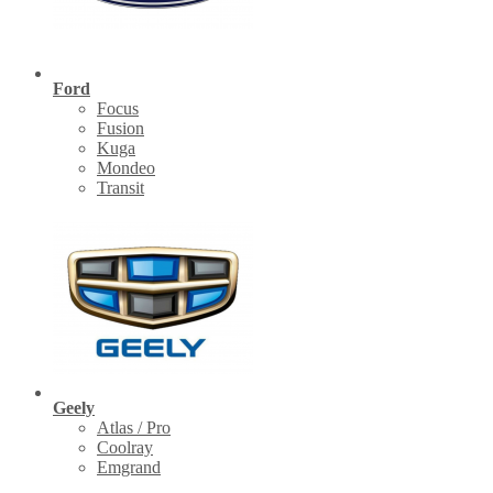
Ford
Focus
Fusion
Kuga
Mondeo
Transit
Geely
Atlas / Pro
Coolray
Emgrand