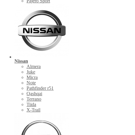
Pajero Sport
Nissan
Almera
Juke
Micra
Note
Pathfinder r51
Qashqai
Terrano
Tiida
X-Trail