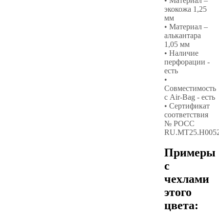
• Материал –
экокожа 1,25
мм
• Материал –
алькантара
1,05 мм
• Наличие
перфорации -
есть
•
Совместимость
с Air-Bag - есть
• Сертификат
соответствия
№ РОСС
RU.МТ25.Н005
Примеры
с
чехлами
этого
цвета: