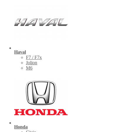
Haval
F7 / F7x
Jolion
M6
Honda