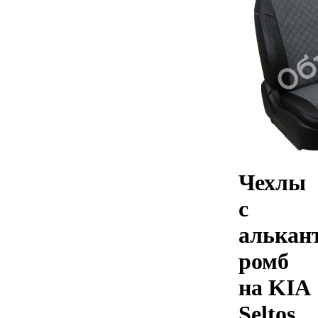
Чехлы
с
алькан
ромб
на KIA
Seltos