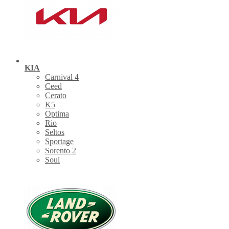
KIA
Carnival 4
Ceed
Cerato
K5
Optima
Rio
Seltos
Sportage
Sorento 2
Soul