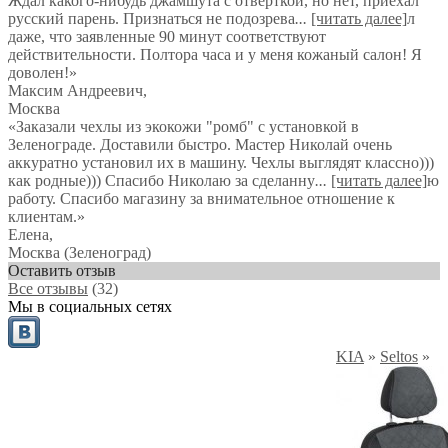
Ждал какого-нибудь джамшута с отверткой, но нет, приехал
русский парень. Признаться не подозрева
...
[читать далее]
л
даже, что заявленные 90 минут соответствуют
действительности. Полтора часа и у меня кожаный салон! Я
доволен!
»
Максим Андреевич
,
Москва
«Заказали чехлы из экокожи "ромб" с установкой в
Зеленограде. Доставили быстро. Мастер Николай очень
аккуратно установил их в машину. Чехлы выглядят классно)))
как родные))) Спасибо Николаю за сделанну
...
[читать далее]
ю
работу. Спасибо магазину за внимательное отношение к
клиентам.
»
Елена
,
Москва (Зеленоград)
Оставить отзыв
Все отзывы
(32)
Мы в социальных сетях
KIA
»
Seltos
»