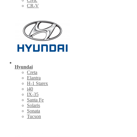
Civic
CR-V
Hyundai
Creta
Elantra
H-1 Starex
i40
IX-35
Santa Fe
Solaris
Sonata
Tucson