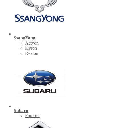
SsangYong
Actyon
Kyron
Rexton
Subaru
Forester