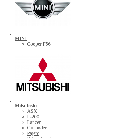
MINI
Cooper F56
Mitsubishi
ASX
L-200
Lancer
Outlander
Pajero