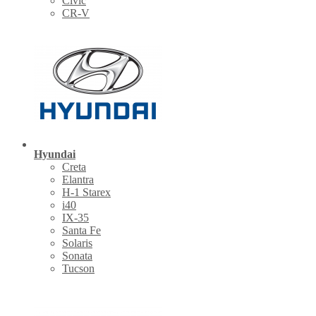
Civic
CR-V
Hyundai
Creta
Elantra
H-1 Starex
i40
IX-35
Santa Fe
Solaris
Sonata
Tucson