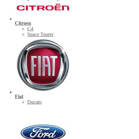
Citroen
C4
Space Tourer
Fiat
Ducato