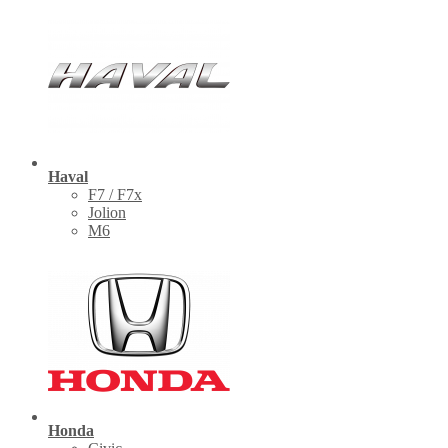
Haval
F7 / F7x
Jolion
M6
Honda