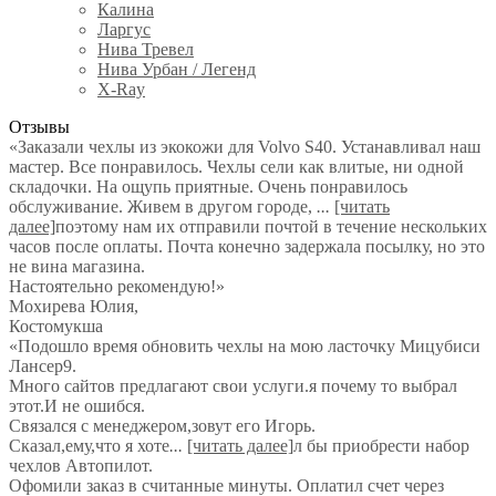
Калина
Ларгус
Нива Тревел
Нива Урбан / Легенд
X-Ray
Отзывы
«Заказали чехлы из экокожи для Volvo S40. Устанавливал наш
мастер. Все понравилось. Чехлы сели как влитые, ни одной
складочки. На ощупь приятные. Очень понравилось
обслуживание. Живем в другом городе,
...
[читать
далее]
поэтому нам их отправили почтой в течение нескольких
часов после оплаты. Почта конечно задержала посылку, но это
не вина магазина.
Настоятельно рекомендую!
»
Мохирева Юлия
,
Костомукша
«Подошло время обновить чехлы на мою ласточку Мицубиси
Лансер9.
Много сайтов предлагают свои услуги.я почему то выбрал
этот.И не ошибся.
Связался с менеджером,зовут его Игорь.
Сказал,ему,что я хоте
...
[читать далее]
л бы приобрести набор
чехлов Автопилот.
Офомили заказ в считанные минуты. Оплатил счет через