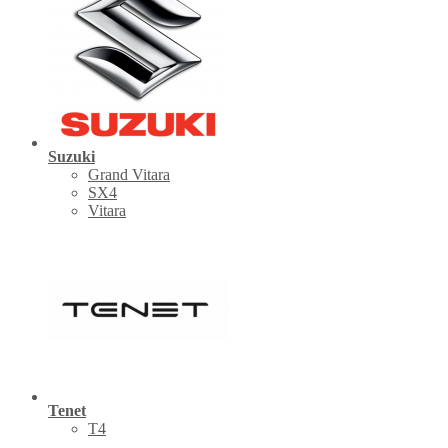
Suzuki
Grand Vitara
SX4
Vitara
Tenet
Т4