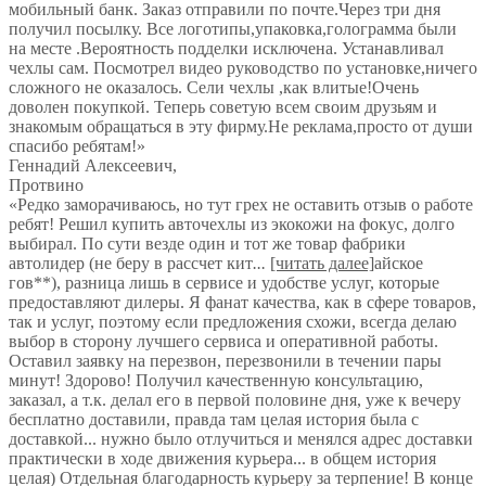
мобильный банк. Заказ отправили по почте.Через три дня
получил посылку. Все логотипы,упаковка,голограмма были
на месте .Вероятность подделки исключена. Устанавливал
чехлы сам. Посмотрел видео руководство по установке,ничего
сложного не оказалось. Сели чехлы ,как влитые!Очень
доволен покупкой. Теперь советую всем своим друзьям и
знакомым обращаться в эту фирму.Не реклама,просто от души
спасибо ребятам!
»
Геннадий Алексеевич
,
Протвино
«Редко заморачиваюсь, но тут грех не оставить отзыв о работе
ребят! Решил купить авточехлы из экокожи на фокус, долго
выбирал. По сути везде один и тот же товар фабрики
автолидер (не беру в рассчет кит
...
[читать далее]
айское
гов**), разница лишь в сервисе и удобстве услуг, которые
предоставляют дилеры. Я фанат качества, как в сфере товаров,
так и услуг, поэтому если предложения схожи, всегда делаю
выбор в сторону лучшего сервиса и оперативной работы.
Оставил заявку на перезвон, перезвонили в течении пары
минут! Здорово! Получил качественную консультацию,
заказал, а т.к. делал его в первой половине дня, уже к вечеру
бесплатно доставили, правда там целая история была с
доставкой... нужно было отлучиться и менялся адрес доставки
практически в ходе движения курьера... в общем история
целая) Отдельная благодарность курьеру за терпение! В конце