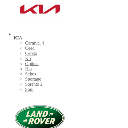
KIA
Carnival 4
Ceed
Cerato
K5
Optima
Rio
Seltos
Sportage
Sorento 2
Soul