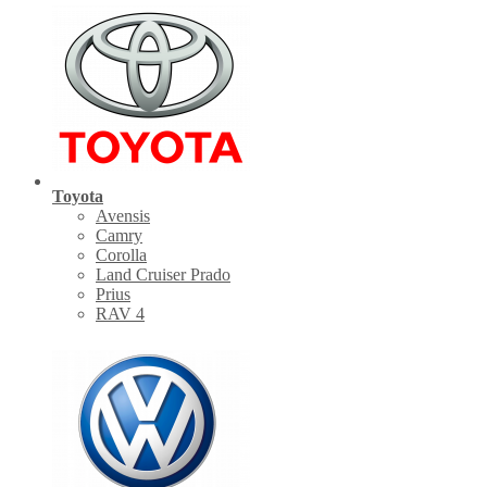
Toyota
Avensis
Camry
Corolla
Land Cruiser Prado
Prius
RAV 4