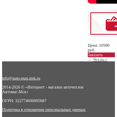
Цена:
10500
руб.
Заказать
←
Чехлы с
алькантарой
ромб на
Аркану ...
info@auto-mag.msk.ru
Чехлы с
алькантарой
2014-2026 © «Интернет - магазин авточехлов
ромб на
Автомаг-Мск»
Аркану ...
→
ОГРН: 322774600095687
Политика в отношении персональных данных