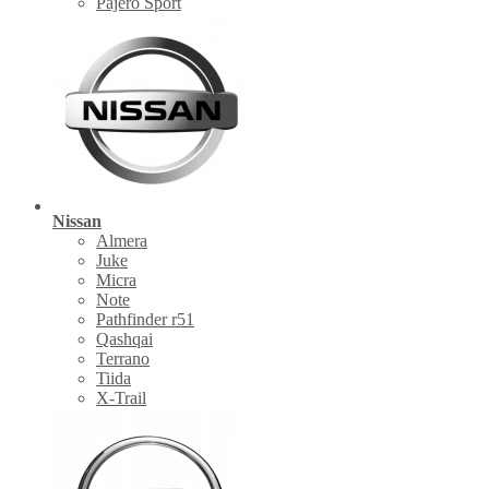
Pajero Sport
Nissan
Almera
Juke
Micra
Note
Pathfinder r51
Qashqai
Terrano
Tiida
X-Trail