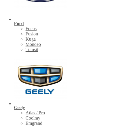
Ford
Focus
Fusion
Kuga
Mondeo
Transit
Geely
Atlas / Pro
Coolray
Emgrand