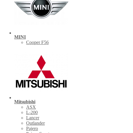
MINI
Cooper F56
Mitsubishi
ASX
L-200
Lancer
Outlander
Pajero