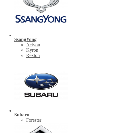
SsangYong
Actyon
Kyron
Rexton
Subaru
Forester