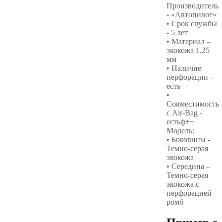
Производитель
- «Автопилот»
• Срок службы
- 5 лет
• Материал –
экокожа 1,25
мм
• Наличие
перфорации -
есть
•
Совместимость
с Air-Bag -
естьф++
Модель:
• Боковины -
Темно-серая
экокожа
• Середина –
Темно-серая
экокожа с
перфорацией
ромб