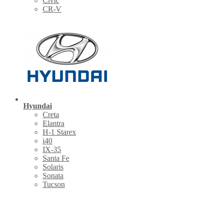
Civic
CR-V
Hyundai
Creta
Elantra
H-1 Starex
i40
IX-35
Santa Fe
Solaris
Sonata
Tucson