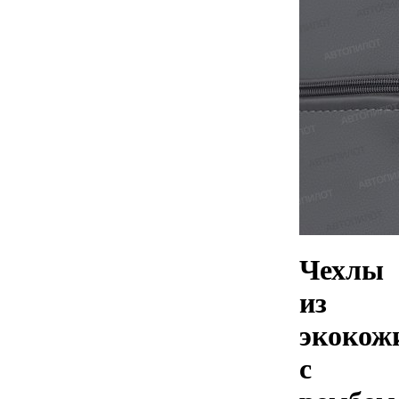
Чехлы
из
экокож
с