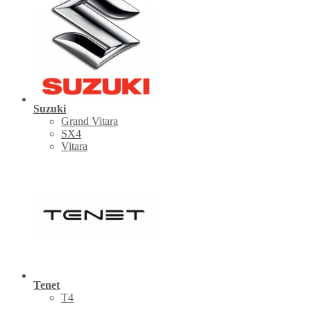
Suzuki
Grand Vitara
SX4
Vitara
Tenet
Т4