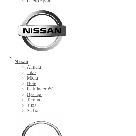
Pajero Sport
Nissan
Almera
Juke
Micra
Note
Pathfinder r51
Qashqai
Terrano
Tiida
X-Trail