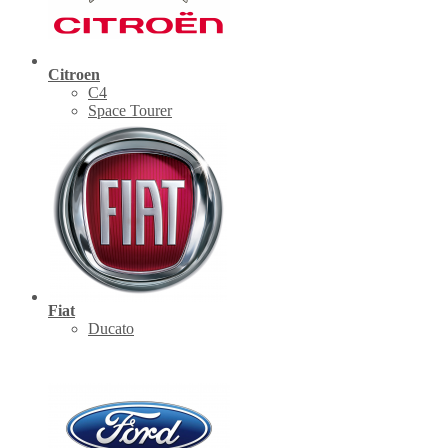
Citroen
C4
Space Tourer
Fiat
Ducato