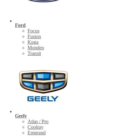
Ford
Focus
Fusion
Kuga
Mondeo
Transit
Geely
Atlas / Pro
Coolray
Emgrand