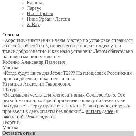
Калина
Ларгус
Нива Тревел
Нива Урбан / Легенд
X-Ray
Отзывы
«Хорошие,качественные чехы.Мастер по установке справился
со своей работой на 5, ничего его не просил подтянуть и
тд,все добросовестно и как надо установил.Летом обязательно
на новую машинку ждите!»
Кобенко Александр Павлович
,
Москва
«Когда будут шить для Jetour T2??? На площадках Российских
производителей, пока ничего нет.»
Игнатьев Анатолий Гаврилович
,
Шатура
«Заказывали чехлы для корпоративных Соллерс Арго. Это
редкий магазин, который принимает оплату по безналу, не
накидывает сверху проценты. Нужны были срочно, отгрузку
произвели в день оплаты без волокит
...
[читать далее]
и
ожиданий. Рекомендую!
»
Георгий
,
Москва
Оставить отзыв