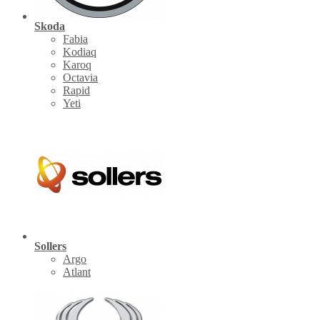
Skoda
Fabia
Kodiaq
Karoq
Octavia
Rapid
Yeti
Sollers
Argo
Atlant