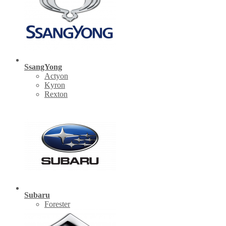
SsangYong
Actyon
Kyron
Rexton
Subaru
Forester