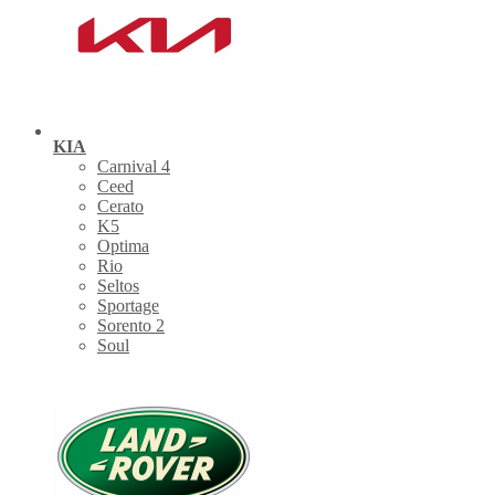
KIA
Carnival 4
Ceed
Cerato
K5
Optima
Rio
Seltos
Sportage
Sorento 2
Soul