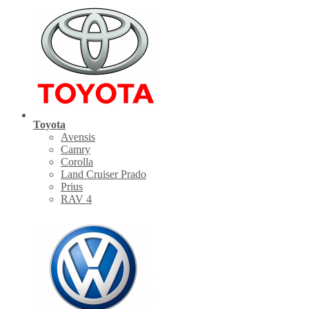
Toyota
Avensis
Camry
Corolla
Land Cruiser Prado
Prius
RAV 4