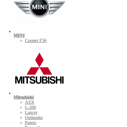
MINI
Cooper F56
Mitsubishi
ASX
L-200
Lancer
Outlander
Pajero