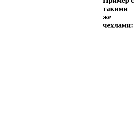
Пример с
такими
же
чехлами: