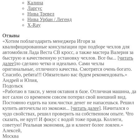
Калина
Ларгус
Нива Тревел
Нива Урбан / Легенд
X-Ray
Отзывы
«Хотим поблагодарить менеджера Игоря за
квалифицированные консультации при подборе чехлов для
автомобиля Лада Веста СВ кросс, а также мастера Валерия за
быструю и качественную установку чехлов. Все бы
...
[читать
далее]
ло сделано четко и идеально. Сами чехлы
оригинальные, отличного качества. Смотрятся очень богато.
Спасибо, ребята!!! Обязательно вас будем рекомендовать.
»
Андрей и Юлия
,
Подольск
«Работаю в такси, у меня октавия в базе. Отличная машина, да
вот салон со временем совсем потерял свой внешний вид.
Постоянно ездить на хим.чистки денег не напасешься. Решил
купить авточехлы из экокожи
...
[читать далее]
. Начитался о
чудо свойствах, решил проверить на собственном опыте. Что
сказать, не врут! И фокус с водой тоже правда. Коллеги,
советую! Реальная экономия, да и клиент более лоялен.
»
Алексей
,
Москва