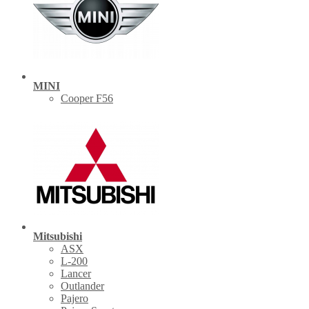
MINI
Cooper F56
Mitsubishi
ASX
L-200
Lancer
Outlander
Pajero