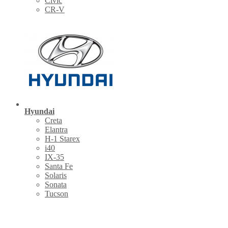
Civic
CR-V
Hyundai
Creta
Elantra
H-1 Starex
i40
IX-35
Santa Fe
Solaris
Sonata
Tucson