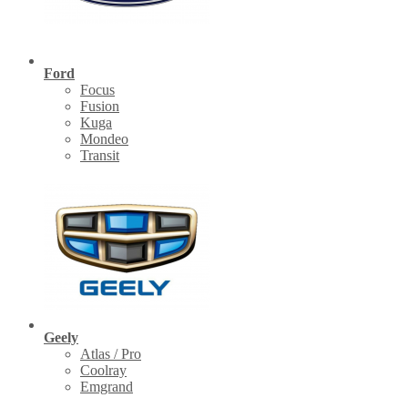
Ford
Focus
Fusion
Kuga
Mondeo
Transit
Geely
Atlas / Pro
Coolray
Emgrand