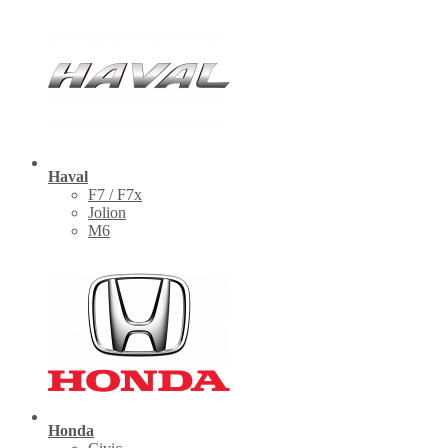
Haval
F7 / F7x
Jolion
M6
Honda