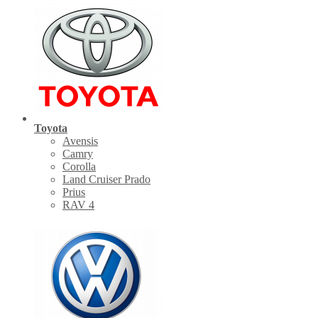
Toyota
Avensis
Camry
Corolla
Land Cruiser Prado
Prius
RAV 4