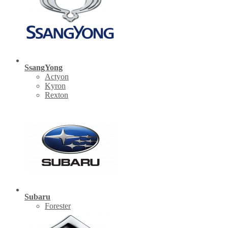
SsangYong
Actyon
Kyron
Rexton
Subaru
Forester