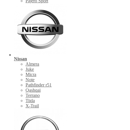
Pajero Sport
Nissan
Almera
Juke
Micra
Note
Pathfinder r51
Qashqai
Terrano
Tiida
X-Trail