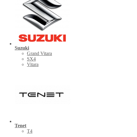
Suzuki
Grand Vitara
SX4
Vitara
Tenet
Т4