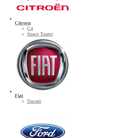
Citroen
C4
Space Tourer
Fiat
Ducato