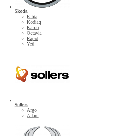
Skoda
Fabia
Kodiaq
Karoq
Octavia
Rapid
Yeti
Sollers
Argo
Atlant