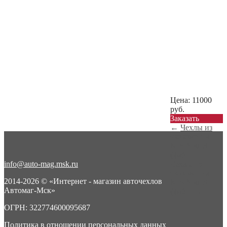
Цена:
11000
руб.
Заказать
←
Чехлы из
экокожи на
KIA Soul 3
(фаб...
info@auto-mag.msk.ru
Чехлы из
экокожи на
2014-2026 © «Интернет - магазин авточехлов
KIA Soul 3
Автомаг-Мск»
(фаб...
→
ОГРН: 322774600095687
Политика в отношении персональных данных