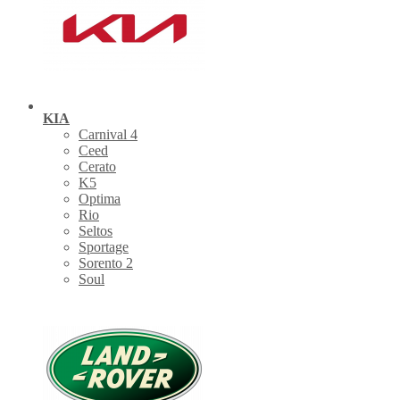
KIA
Carnival 4
Ceed
Cerato
K5
Optima
Rio
Seltos
Sportage
Sorento 2
Soul