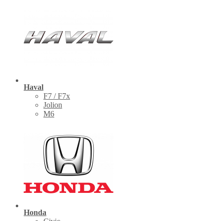
Haval
F7 / F7x
Jolion
M6
Honda