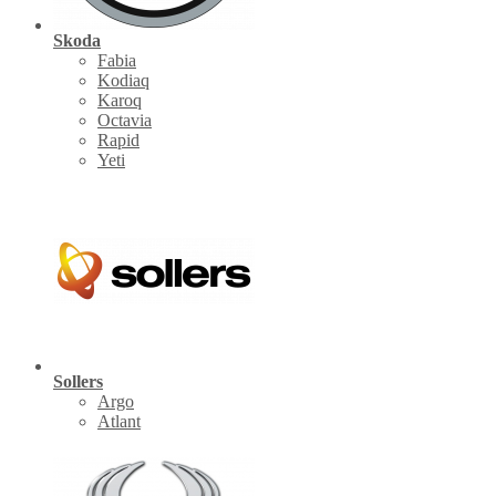
Skoda
Fabia
Kodiaq
Karoq
Octavia
Rapid
Yeti
Sollers
Argo
Atlant