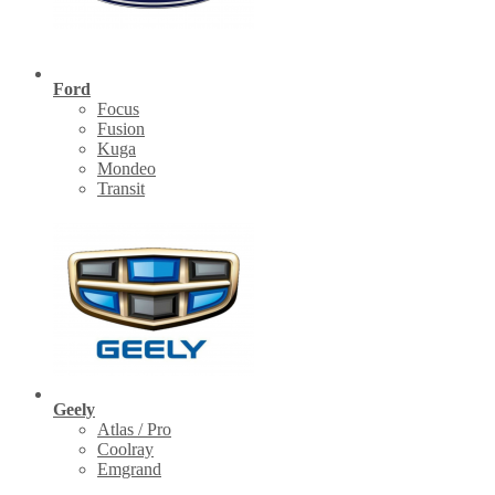
Ford
Focus
Fusion
Kuga
Mondeo
Transit
Geely
Atlas / Pro
Coolray
Emgrand