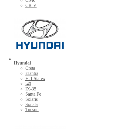
Civic
CR-V
Hyundai
Creta
Elantra
H-1 Starex
i40
IX-35
Santa Fe
Solaris
Sonata
Tucson