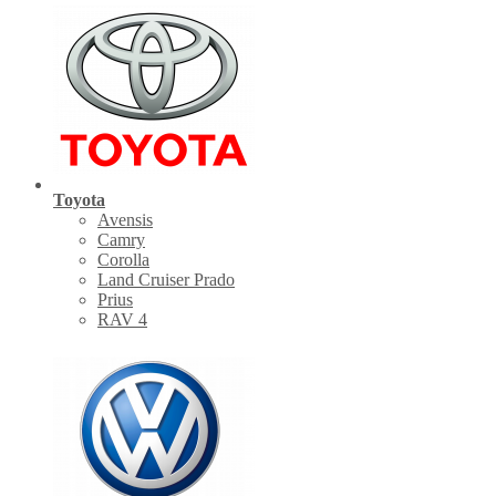
Toyota
Avensis
Camry
Corolla
Land Cruiser Prado
Prius
RAV 4