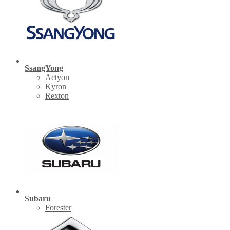
SsangYong
Actyon
Kyron
Rexton
Subaru
Forester