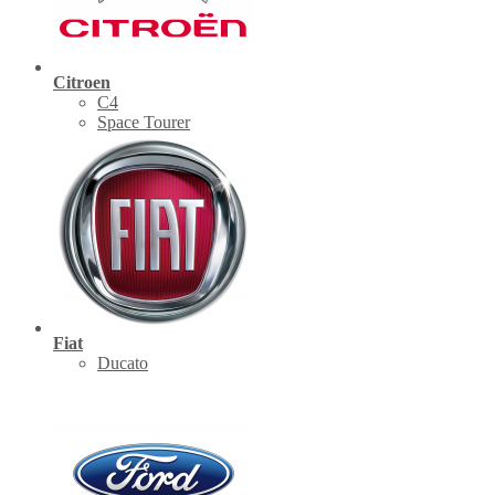
Citroen
C4
Space Tourer
Fiat
Ducato