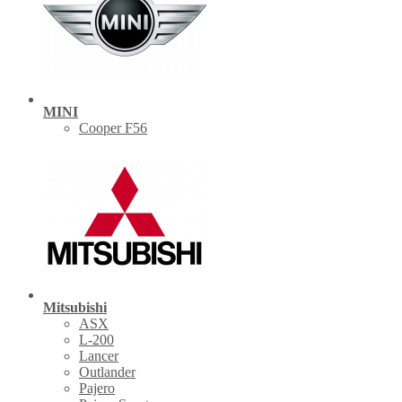
MINI
Cooper F56
Mitsubishi
ASX
L-200
Lancer
Outlander
Pajero