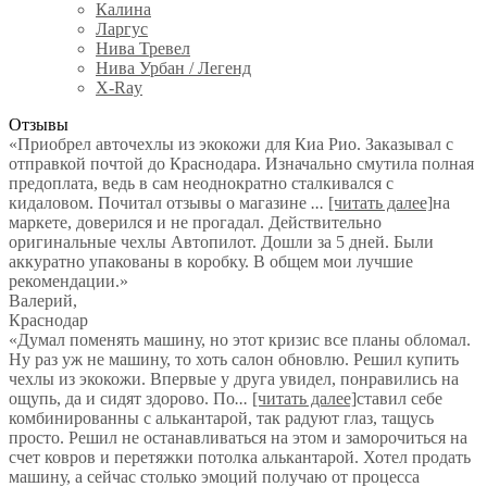
Калина
Ларгус
Нива Тревел
Нива Урбан / Легенд
X-Ray
Отзывы
«Приобрел авточехлы из экокожи для Киа Рио. Заказывал с
отправкой почтой до Краснодара. Изначально смутила полная
предоплата, ведь в сам неоднократно сталкивался с
кидаловом. Почитал отзывы о магазине
...
[читать далее]
на
маркете, доверился и не прогадал. Действительно
оригинальные чехлы Автопилот. Дошли за 5 дней. Были
аккуратно упакованы в коробку. В общем мои лучшие
рекомендации.
»
Валерий
,
Краснодар
«Думал поменять машину, но этот кризис все планы обломал.
Ну раз уж не машину, то хоть салон обновлю. Решил купить
чехлы из экокожи. Впервые у друга увидел, понравились на
ощупь, да и сидят здорово. По
...
[читать далее]
ставил себе
комбинированны с алькантарой, так радуют глаз, тащусь
просто. Решил не останавливаться на этом и заморочиться на
счет ковров и перетяжки потолка алькантарой. Хотел продать
машину, а сейчас столько эмоций получаю от процесса