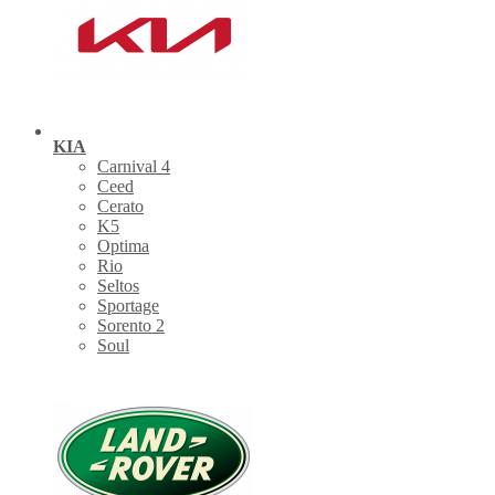
KIA
Carnival 4
Ceed
Cerato
K5
Optima
Rio
Seltos
Sportage
Sorento 2
Soul