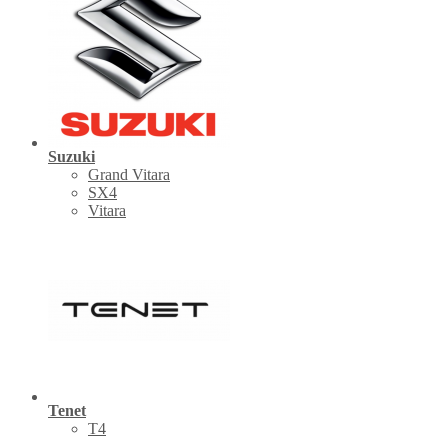
Suzuki
Grand Vitara
SX4
Vitara
Tenet
Т4