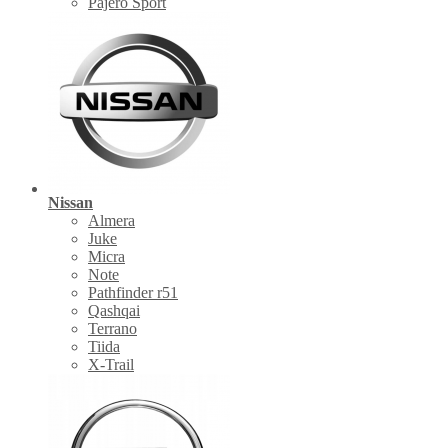
Pajero Sport
Nissan
Almera
Juke
Micra
Note
Pathfinder r51
Qashqai
Terrano
Tiida
X-Trail