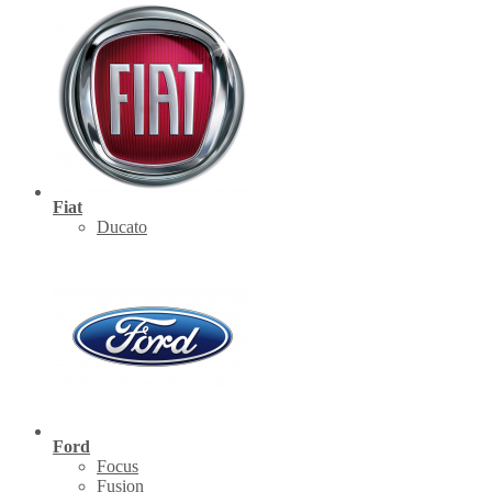
Fiat
Ducato
Ford
Focus
Fusion