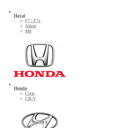
Haval
F7 / F7x
Jolion
M6
Honda
Civic
CR-V