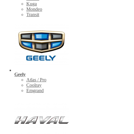
Kuga
Mondeo
Transit
Geely
Atlas / Pro
Coolray
Emgrand