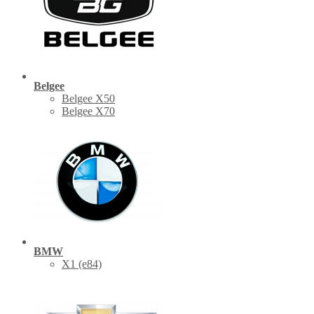
Belgee
Belgee X50
Belgee X70
BMW
X1 (е84)