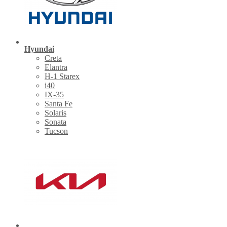
Hyundai
Creta
Elantra
H-1 Starex
i40
IX-35
Santa Fe
Solaris
Sonata
Tucson