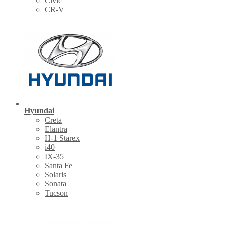
Civic
CR-V
Hyundai
Creta
Elantra
H-1 Starex
i40
IX-35
Santa Fe
Solaris
Sonata
Tucson