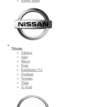
Pajero Sport
Nissan
Almera
Juke
Micra
Note
Pathfinder r51
Qashqai
Terrano
Tiida
X-Trail