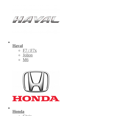
Haval
F7 / F7x
Jolion
M6
Honda