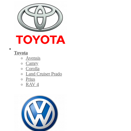
Toyota
Avensis
Camry
Corolla
Land Cruiser Prado
Prius
RAV 4