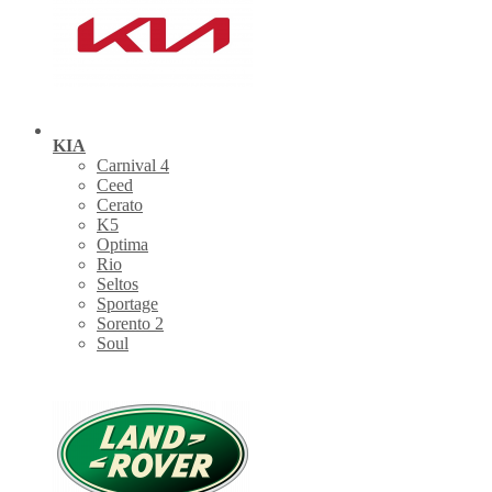
KIA
Carnival 4
Ceed
Cerato
K5
Optima
Rio
Seltos
Sportage
Sorento 2
Soul