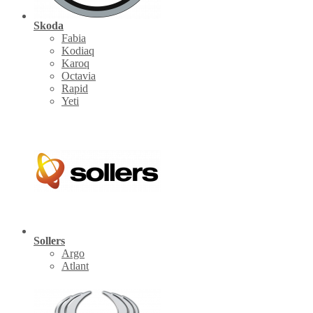
Skoda
Fabia
Kodiaq
Karoq
Octavia
Rapid
Yeti
Sollers
Argo
Atlant