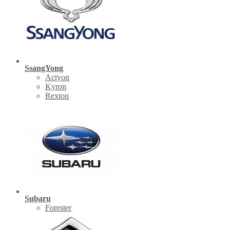
SsangYong
Actyon
Kyron
Rexton
Subaru
Forester