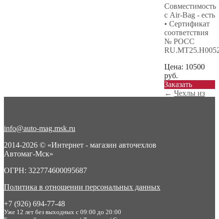
Совместимость
с Air-Bag - есть
• Сертификат
соответствия
№ РОСС
RU.МТ25.Н005
Цена:
10500
руб.
Заказать
←
Чехлы из
экокожи с
ромбом KIA
Soul ...
info@auto-mag.msk.ru
Чехлы из
экокожи с
2014-2026 © «Интернет - магазин авточехлов
ромбом KIA
Автомаг-Мск»
Soul ...
→
ОГРН: 322774600095687
Политика в отношении персональных данных
+7 (926) 694-77-48
Уже 12 лет без выходных с 09:00 до 20:00