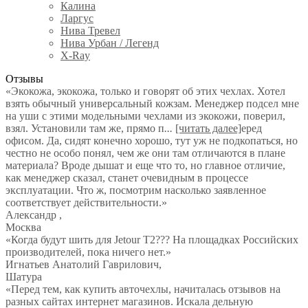
Калина
Ларгус
Нива Тревел
Нива Урбан / Легенд
X-Ray
Отзывы
«Экокожа, экокожа, только и говорят об этих чехлах. Хотел
взять обычный универсальный кожзам. Менеджер подсел мне
на уши с этими модельными чехлами из экокожи, поверил,
взял. Установили там же, прямо п
...
[читать далее]
еред
офисом. Да, сидят конечно хорошо, тут уж не подкопаться, но
честно не особо понял, чем же они там отличаются в плане
материала? Вроде дышат и еще что то, но главное отличие,
как менеджер сказал, станет очевидным в процессе
эксплуатации. Что ж, посмотрим насколько заявленное
соответствует действительности.
»
Александр
,
Москва
«Когда будут шить для Jetour T2??? На площадках Российских
производителей, пока ничего нет.»
Игнатьев Анатолий Гаврилович
,
Шатура
«Перед тем, как купить авточехлы, начиталась отзывов на
разных сайтах интернет магазинов. Искала дельную