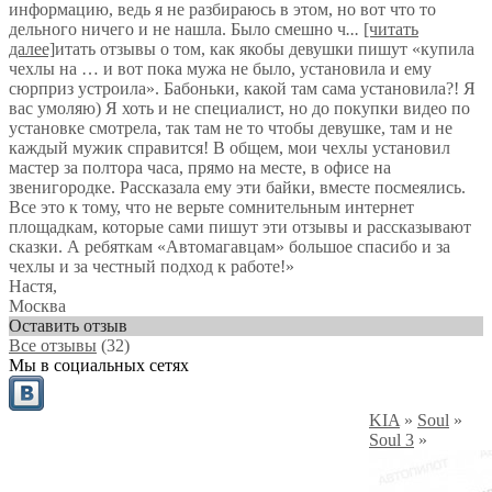
информацию, ведь я не разбираюсь в этом, но вот что то
дельного ничего и не нашла. Было смешно ч
...
[читать
далее]
итать отзывы о том, как якобы девушки пишут «купила
чехлы на … и вот пока мужа не было, установила и ему
сюрприз устроила». Бабоньки, какой там сама установила?! Я
вас умоляю) Я хоть и не специалист, но до покупки видео по
установке смотрела, так там не то чтобы девушке, там и не
каждый мужик справится! В общем, мои чехлы установил
мастер за полтора часа, прямо на месте, в офисе на
звенигородке. Рассказала ему эти байки, вместе посмеялись.
Все это к тому, что не верьте сомнительным интернет
площадкам, которые сами пишут эти отзывы и рассказывают
сказки. А ребяткам «Автомагавцам» большое спасибо и за
чехлы и за честный подход к работе!
»
Настя
,
Москва
Оставить отзыв
Все отзывы
(32)
Мы в социальных сетях
KIA
»
Soul
»
Soul 3
»