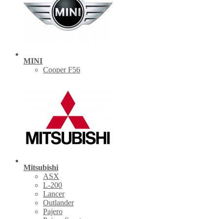
MINI
Cooper F56
Mitsubishi
ASX
L-200
Lancer
Outlander
Pajero