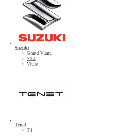
Suzuki
Grand Vitara
SX4
Vitara
Tenet
Т4