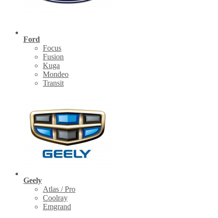
Ford
Focus
Fusion
Kuga
Mondeo
Transit
Geely
Atlas / Pro
Coolray
Emgrand