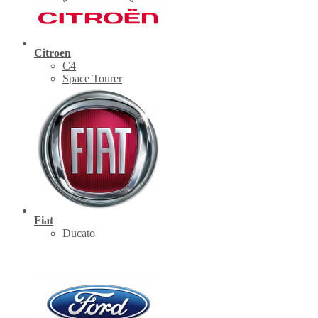
Citroen
C4
Space Tourer
Fiat
Ducato