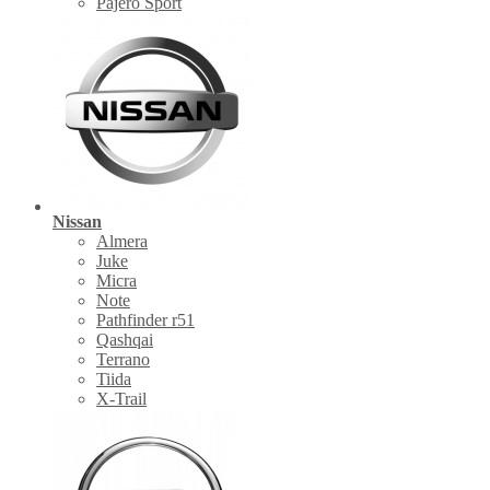
Pajero Sport
Nissan
Almera
Juke
Micra
Note
Pathfinder r51
Qashqai
Terrano
Tiida
X-Trail