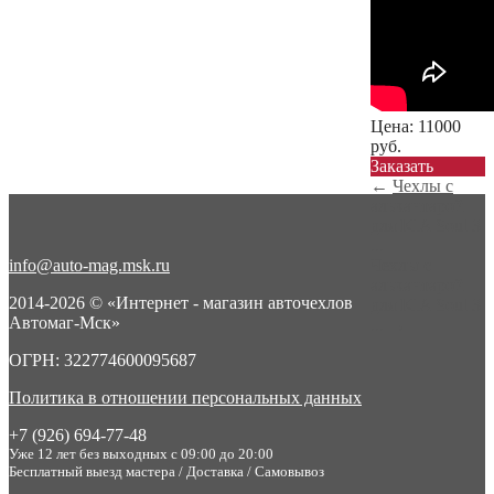
Цена:
11000
руб.
Заказать
←
Чехлы с
алькантарой
для KIA Soul 3
...
info@auto-mag.msk.ru
Чехлы с
алькантарой
2014-2026 © «Интернет - магазин авточехлов
для KIA Soul 3
Автомаг-Мск»
...
→
ОГРН: 322774600095687
Политика в отношении персональных данных
+7 (926) 694-77-48
Уже 12 лет без выходных с 09:00 до 20:00
Бесплатный выезд мастера / Доставка / Самовывоз