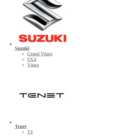
Suzuki
Grand Vitara
SX4
Vitara
Tenet
Т4