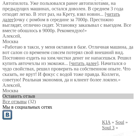
Автопилота. Уже пользовался ранее автопилотами, на
предыдущих машинах, остался доволен. В среднем 3 года
отходят легко. В этот раз, на Крету, взял новин
...
[читать
далее]
очку с ромбом в середине за 7000р. Престижно
выглядят, отлично сидят. Установку заказывал с выездом. Все
вместе обошлось в 9000р. Рекомендую!
»
Алексей
,
Москва
«Работаю в такси, у меня октавия в базе. Отличная машина, да
вот салон со временем совсем потерял свой внешний вид.
Постоянно ездить на хим.чистки денег не напасешься. Решил
купить авточехлы из экокожи
...
[читать далее]
. Начитался о
чудо свойствах, решил проверить на собственном опыте. Что
сказать, не врут! И фокус с водой тоже правда. Коллеги,
советую! Реальная экономия, да и клиент более лоялен.
»
Алексей
,
Москва
Оставить отзыв
Все отзывы
(32)
Мы в социальных сетях
KIA
»
Soul
»
Soul 3
»