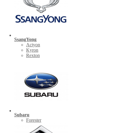
SsangYong
Actyon
Kyron
Rexton
Subaru
Forester