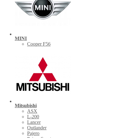
MINI
Cooper F56
Mitsubishi
ASX
L-200
Lancer
Outlander
Pajero