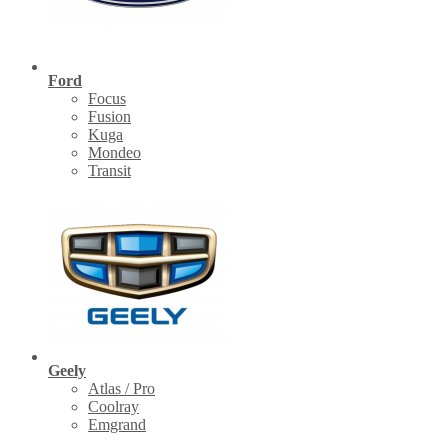
Ford
Focus
Fusion
Kuga
Mondeo
Transit
Geely
Atlas / Pro
Coolray
Emgrand