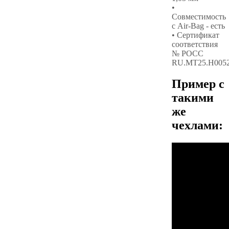
•
Совместимость
с Air-Bag - есть
• Сертификат
соответствия
№ РОСС
RU.МТ25.Н005
Пример с
такими
же
чехлами: