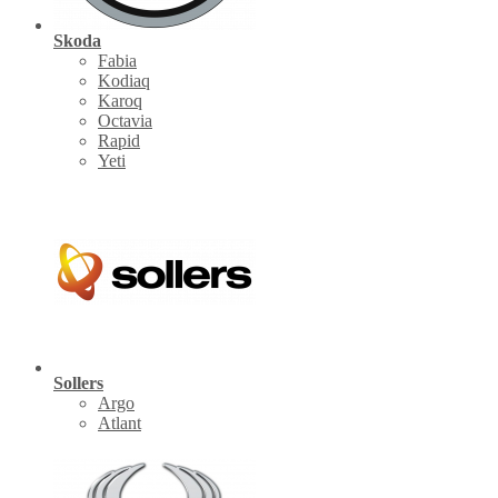
Skoda
Fabia
Kodiaq
Karoq
Octavia
Rapid
Yeti
Sollers
Argo
Atlant