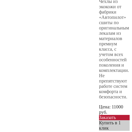
Чехлы из
экокожи от
фабрики
«Автопилот»
сшиты по
оригинальным
лекалам из
материалов
премиум
класса, с
учетом всех
особенностей
поколения и
комплектации.
Не
препятствуют
работе систем
комфорта и
безопасности.
Цена:
11000
руб.
Заказать
Купить в 1
клик