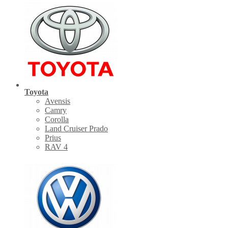
Toyota
Avensis
Camry
Corolla
Land Cruiser Prado
Prius
RAV 4