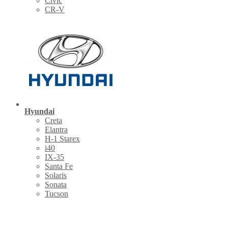
Civic
CR-V
Hyundai
Creta
Elantra
H-1 Starex
i40
IX-35
Santa Fe
Solaris
Sonata
Tucson