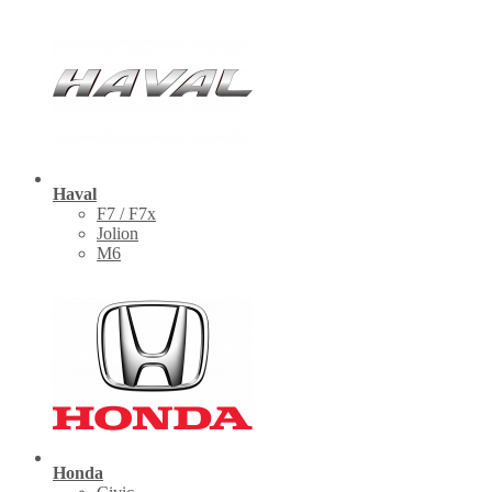
Haval
F7 / F7x
Jolion
M6
Honda