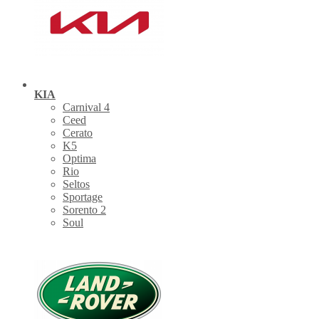
KIA
Carnival 4
Ceed
Cerato
K5
Optima
Rio
Seltos
Sportage
Sorento 2
Soul