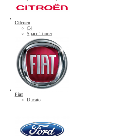
Citroen
C4
Space Tourer
Fiat
Ducato