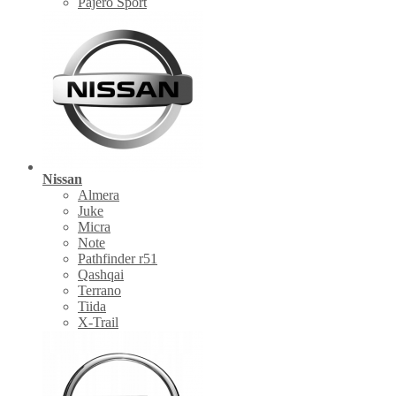
Pajero Sport
Nissan
Almera
Juke
Micra
Note
Pathfinder r51
Qashqai
Terrano
Tiida
X-Trail