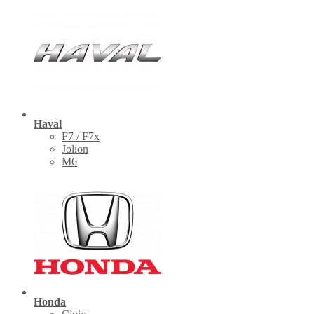
Haval
F7 / F7x
Jolion
M6
Honda