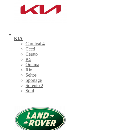
KIA
Carnival 4
Ceed
Cerato
K5
Optima
Rio
Seltos
Sportage
Sorento 2
Soul