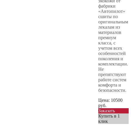
экокожи от
фабрики
«Автопилот»
сшиты по
оригинальным
лекалам из
материалов
премиум
класса, с
учетом всех
особенностей
поколения и
комплектации.
Не
препятствуют
работе систем
комфорта и
безопасности.
Цена:
10500
руб.
Заказать
Купить в 1
клик