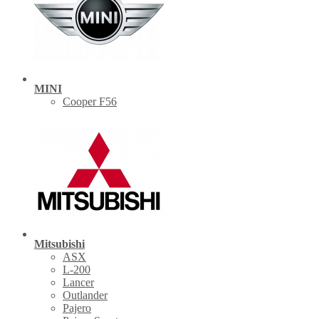
MINI
Cooper F56
Mitsubishi
ASX
L-200
Lancer
Outlander
Pajero