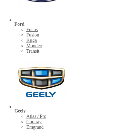
Ford
Focus
Fusion
Kuga
Mondeo
Transit
Geely
Atlas / Pro
Coolray
Emgrand