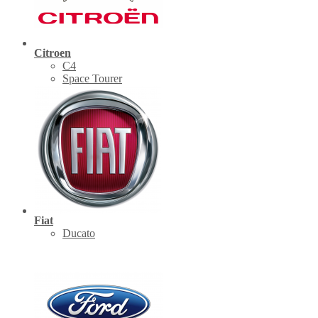
Citroen
C4
Space Tourer
Fiat
Ducato