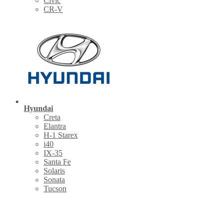
Civic
CR-V
Hyundai
Creta
Elantra
H-1 Starex
i40
IX-35
Santa Fe
Solaris
Sonata
Tucson