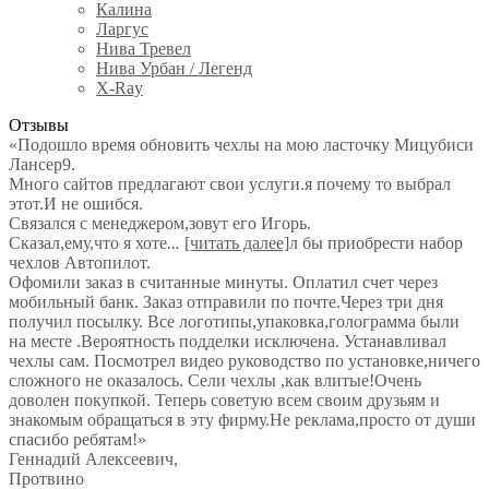
Калина
Ларгус
Нива Тревел
Нива Урбан / Легенд
X-Ray
Отзывы
«Подошло время обновить чехлы на мою ласточку Мицубиси
Лансер9.
Много сайтов предлагают свои услуги.я почему то выбрал
этот.И не ошибся.
Связался с менеджером,зовут его Игорь.
Сказал,ему,что я хоте
...
[читать далее]
л бы приобрести набор
чехлов Автопилот.
Офомили заказ в считанные минуты. Оплатил счет через
мобильный банк. Заказ отправили по почте.Через три дня
получил посылку. Все логотипы,упаковка,голограмма были
на месте .Вероятность подделки исключена. Устанавливал
чехлы сам. Посмотрел видео руководство по установке,ничего
сложного не оказалось. Сели чехлы ,как влитые!Очень
доволен покупкой. Теперь советую всем своим друзьям и
знакомым обращаться в эту фирму.Не реклама,просто от души
спасибо ребятам!
»
Геннадий Алексеевич
,
Протвино