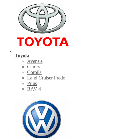
Toyota
Avensis
Camry
Corolla
Land Cruiser Prado
Prius
RAV 4