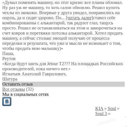
«Думал поменять машину, но этот кризис все планы обломал.
Ну раз уж не машину, то хоть салон обновлю. Решил купить
чехлы из экокожи. Впервые у друга увидел, понравились на
ощупь, да и сидят здорово. По
...
[читать далее]
ставил себе
комбинированны с алькантарой, так радуют глаз, тащусь
просто. Решил не останавливаться на этом и заморочиться на
счет ковров и перетяжки потолка алькантарой. Хотел продать
машину, а сейчас столько эмоций получаю от процесса
переделки и результата, что уже и мысли не возникает о том,
чтобы продать мою малышку)
»
Паша
,
Реутов
«Когда будут шить для Jetour T2??? На площадках Российских
производителей, пока ничего нет.»
Игнатьев Анатолий Гаврилович
,
Шатура
Оставить отзыв
Все отзывы
(32)
Мы в социальных сетях
KIA
»
Soul
»
Soul 3
»