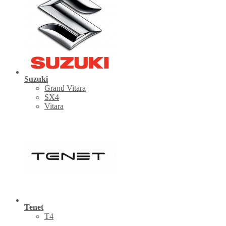
Suzuki
Grand Vitara
SX4
Vitara
Tenet
Т4