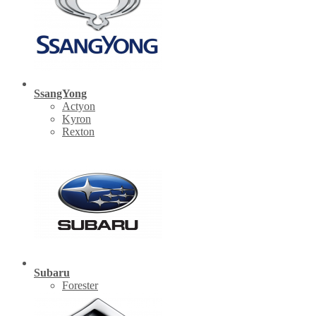
SsangYong
Actyon
Kyron
Rexton
Subaru
Forester