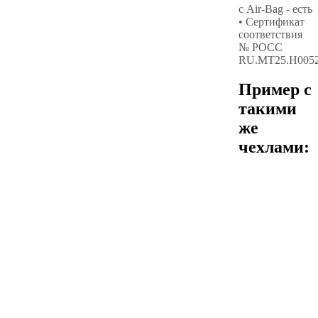
с Air-Bag - есть
• Сертификат
соответствия
№ РОСС
RU.МТ25.Н005
Пример с
такими
же
чехлами: