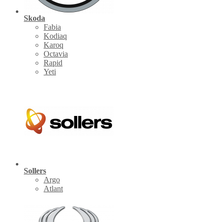
Skoda
Fabia
Kodiaq
Karoq
Octavia
Rapid
Yeti
Sollers
Argo
Atlant