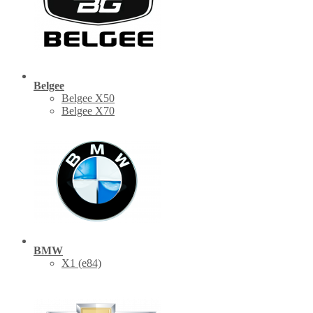
Belgee
Belgee X50
Belgee X70
BMW
X1 (е84)