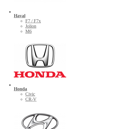
Haval
F7 / F7x
Jolion
M6
Honda
Civic
CR-V