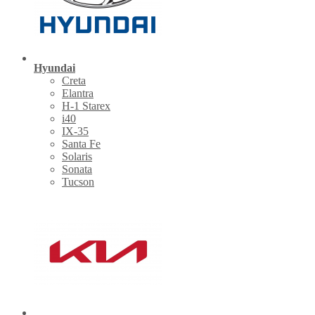
Hyundai
Creta
Elantra
H-1 Starex
i40
IX-35
Santa Fe
Solaris
Sonata
Tucson