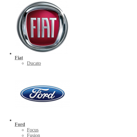
Fiat
Ducato
Ford
Focus
Fusion