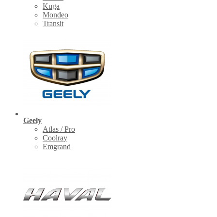
Kuga
Mondeo
Transit
Geely
Atlas / Pro
Coolray
Emgrand