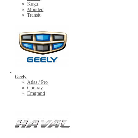
Kuga
Mondeo
Transit
Geely
Atlas / Pro
Coolray
Emgrand