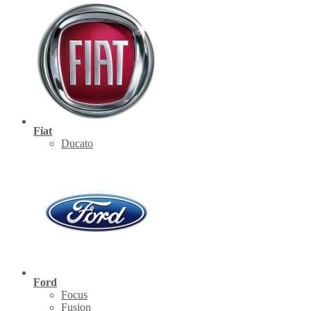
Fiat
Ducato
Ford
Focus
Fusion