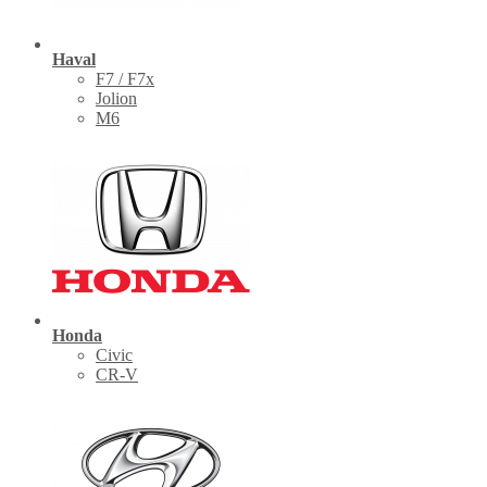
Haval
F7 / F7x
Jolion
M6
Honda
Civic
CR-V