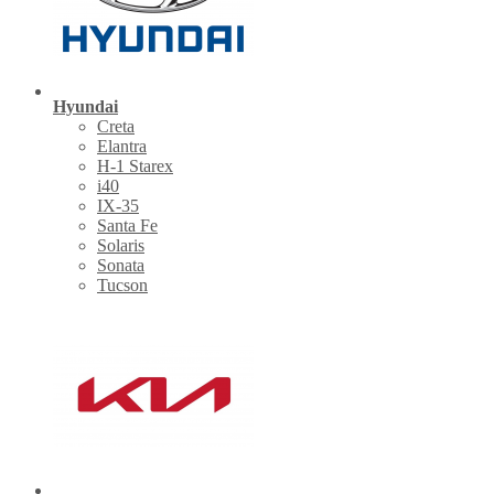
Hyundai
Creta
Elantra
H-1 Starex
i40
IX-35
Santa Fe
Solaris
Sonata
Tucson