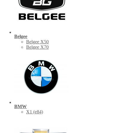
Belgee
Belgee X50
Belgee X70
BMW
X1 (е84)