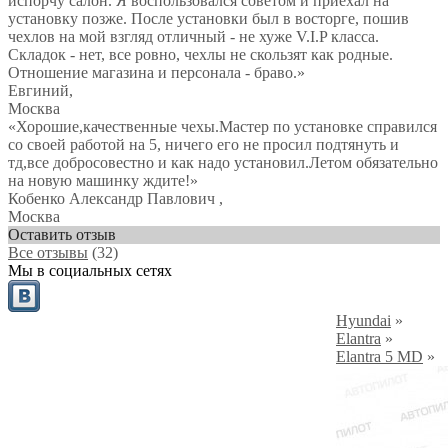
испорчу салон. Я воспользовался советом и приехал на
установку позже. После установки был в восторге, пошив
чехлов на мой взгляд отличный - не хуже V.I.P класса.
Складок - нет, все ровно, чехлы не скользят как родные.
Отношение магазина и персонала - браво.
»
Евгиний
,
Москва
«Хорошие,качественные чехы.Мастер по установке справился
со своей работой на 5, ничего его не просил подтянуть и
тд,все добросовестно и как надо установил.Летом обязательно
на новую машинку ждите!»
Кобенко Александр Павлович
,
Москва
Оставить отзыв
Все отзывы
(32)
Мы в социальных сетях
Hyundai
»
Elantra
»
Elantra 5 MD
»