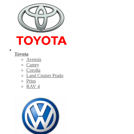
Toyota
Avensis
Camry
Corolla
Land Cruiser Prado
Prius
RAV 4