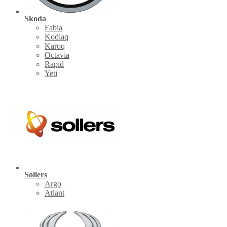
Skoda
Fabia
Kodiaq
Karoq
Octavia
Rapid
Yeti
Sollers
Argo
Atlant