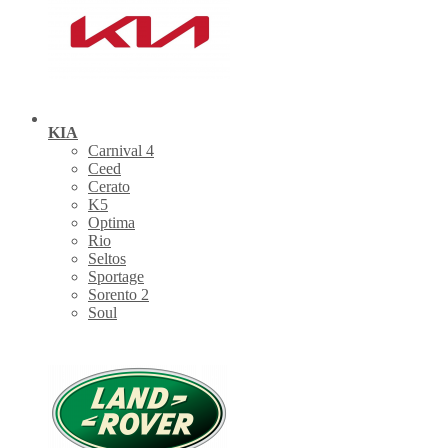
KIA
Carnival 4
Ceed
Cerato
K5
Optima
Rio
Seltos
Sportage
Sorento 2
Soul