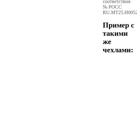
соответствия
№ РОСС
RU.МТ25.Н005
Пример с
такими
же
чехлами: