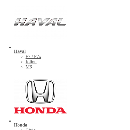
Haval
F7 / F7x
Jolion
M6
Honda