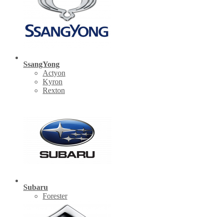
SsangYong
Actyon
Kyron
Rexton
Subaru
Forester