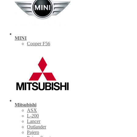
MINI
Cooper F56
Mitsubishi
ASX
L-200
Lancer
Outlander
Pajero