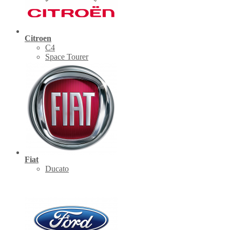
Citroen
C4
Space Tourer
Fiat
Ducato