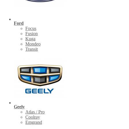
Ford
Focus
Fusion
Kuga
Mondeo
Transit
Geely
Atlas / Pro
Coolray
Emgrand