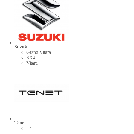
Suzuki
Grand Vitara
SX4
Vitara
Tenet
Т4