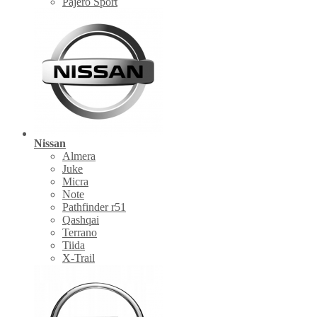
Pajero Sport
Nissan
Almera
Juke
Micra
Note
Pathfinder r51
Qashqai
Terrano
Tiida
X-Trail