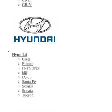
Civic
CR-V
Hyundai
Creta
Elantra
H-1 Starex
i40
IX-35
Santa Fe
Solaris
Sonata
Tucson