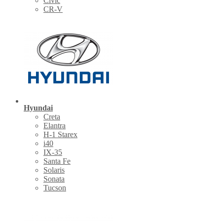
Civic
CR-V
Hyundai
Creta
Elantra
H-1 Starex
i40
IX-35
Santa Fe
Solaris
Sonata
Tucson