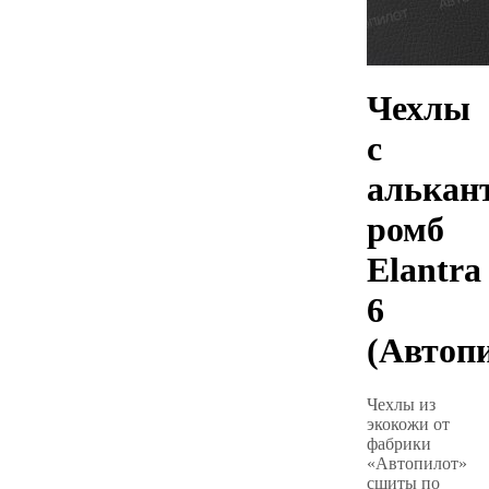
Чехлы
с
алькан
ромб
Elantra
6
(Автоп
Чехлы из
экокожи от
фабрики
«Автопилот»
сшиты по