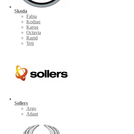
Skoda
Fabia
Kodiaq
Karoq
Octavia
Rapid
Yeti
Sollers
Argo
Atlant