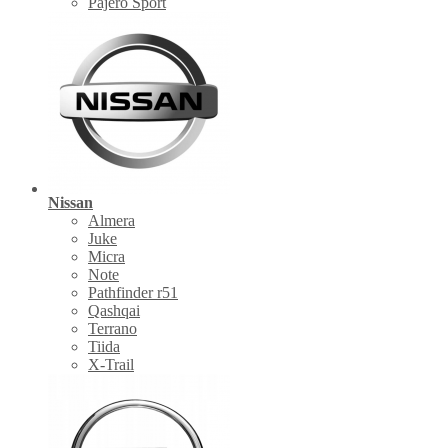
Pajero Sport
Nissan
Almera
Juke
Micra
Note
Pathfinder r51
Qashqai
Terrano
Tiida
X-Trail