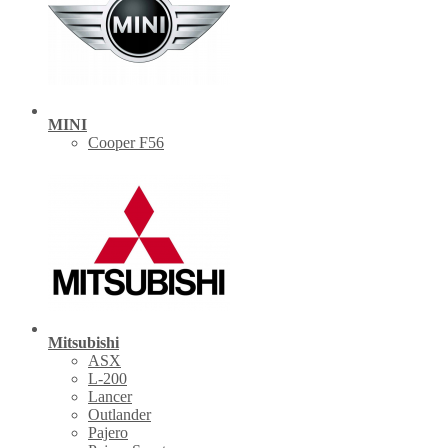
MINI
Cooper F56
Mitsubishi
ASX
L-200
Lancer
Outlander
Pajero