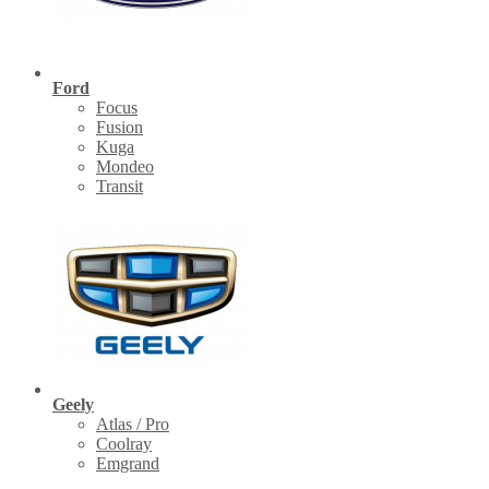
Ford
Focus
Fusion
Kuga
Mondeo
Transit
Geely
Atlas / Pro
Coolray
Emgrand