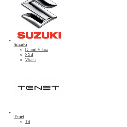
Suzuki
Grand Vitara
SX4
Vitara
Tenet
Т4