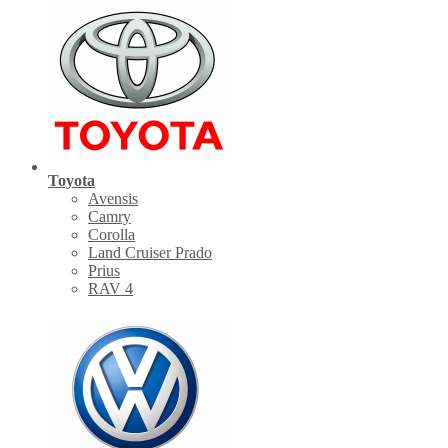
Toyota
Avensis
Camry
Corolla
Land Cruiser Prado
Prius
RAV 4