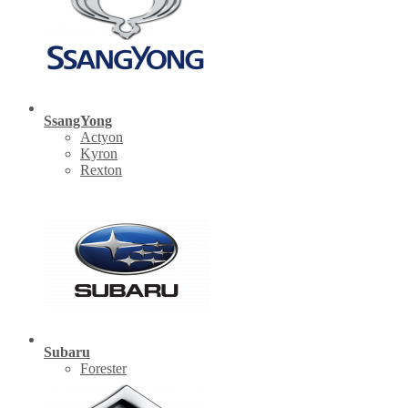
SsangYong
Actyon
Kyron
Rexton
Subaru
Forester