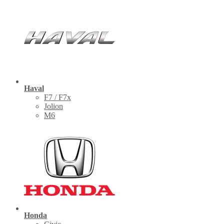
Haval
F7 / F7x
Jolion
M6
Honda