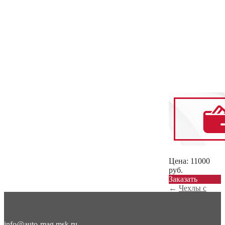
Цена:
11000
руб.
Заказать
←
Чехлы с
алькантарой
для Elantra 6
(...
info@auto-mag.msk.ru
Чехлы с