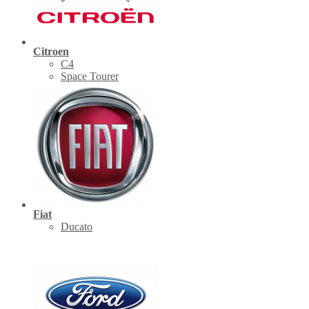
Citroen
C4
Space Tourer
Fiat
Ducato