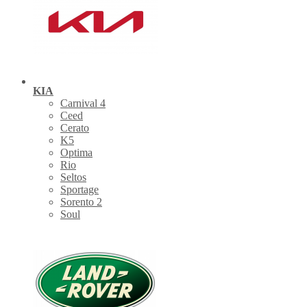
KIA
Carnival 4
Ceed
Cerato
K5
Optima
Rio
Seltos
Sportage
Sorento 2
Soul