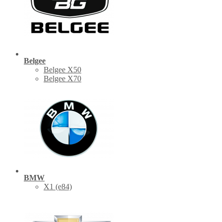
Belgee
Belgee X50
Belgee X70
BMW
X1 (е84)