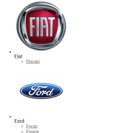
Fiat
Ducato
Ford
Focus
Fusion