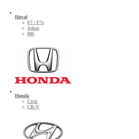
Haval
F7 / F7x
Jolion
M6
Honda
Civic
CR-V