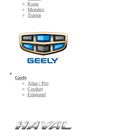
Kuga
Mondeo
Transit
Geely
Atlas / Pro
Coolray
Emgrand