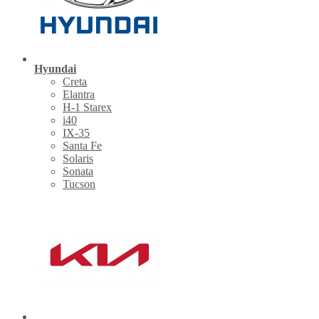
Hyundai
Creta
Elantra
H-1 Starex
i40
IX-35
Santa Fe
Solaris
Sonata
Tucson