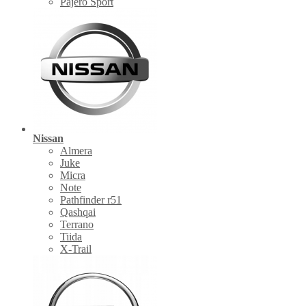
Pajero Sport
Nissan
Almera
Juke
Micra
Note
Pathfinder r51
Qashqai
Terrano
Tiida
X-Trail