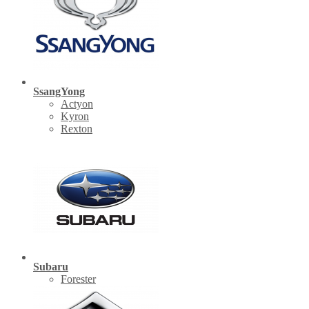
SsangYong
Actyon
Kyron
Rexton
Subaru
Forester