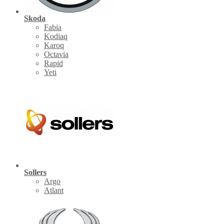
Skoda
Fabia
Kodiaq
Karoq
Octavia
Rapid
Yeti
Sollers
Argo
Atlant