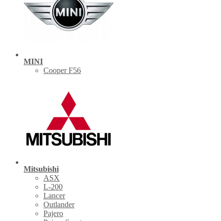
MINI
Cooper F56
Mitsubishi
ASX
L-200
Lancer
Outlander
Pajero