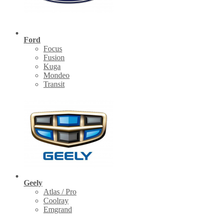
Ford
Focus
Fusion
Kuga
Mondeo
Transit
Geely
Atlas / Pro
Coolray
Emgrand