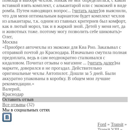
помощь в выборе чехлов. Никак не мог определиться, с какой
вставкой взять комплект, с алькантарой или с экокожей в виде
ромба. Путем наводящих вопрос
...
[читать далее]
ов выяснили,
что для меня оптимальным вариантом будет комплект чехлов
из алькантары, т.к. одним из главных критериев был комфорт,
как в лютый мороз, так и в жаркий зной. Детей у меня нет, да
и животных тоже. поэтому могу позволить себе шиковать)
»
Олег
,
Москва
«Приобрел авточехлы из экокожи для Киа Рио. Заказывал с
отправкой почтой до Краснодара. Изначально смутила полная
предоплата, ведь в сам неоднократно сталкивался с
кидаловом. Почитал отзывы о магазине
...
[читать далее]
на
маркете, доверился и не прогадал. Действительно
оригинальные чехлы Автопилот. Дошли за 5 дней. Были
аккуратно упакованы в коробку. В общем мои лучшие
рекомендации.
»
Валерий
,
Краснодар
Оставить отзыв
Все отзывы
(32)
Мы в социальных сетях
Ford
»
Transit
»
Transit VIII
»