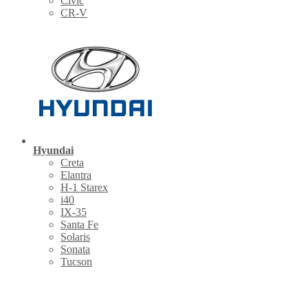
Civic
CR-V
Hyundai
Creta
Elantra
H-1 Starex
i40
IX-35
Santa Fe
Solaris
Sonata
Tucson