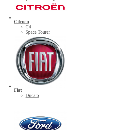
Citroen
C4
Space Tourer
Fiat
Ducato