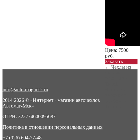
Цена:
7500
руб.
Заказать
←
Чехлы из
экокожи с
ромбом на
Transi...
info@auto-mag.msk.ru
Чехлы из
экокожи с
2014-2026 © «Интернет - магазин авточехлов
ромбом на
Автомаг-Мск»
Transi...
→
ОГРН: 322774600095687
Политика в отношении персональных данных
+7 (926) 694-77-48