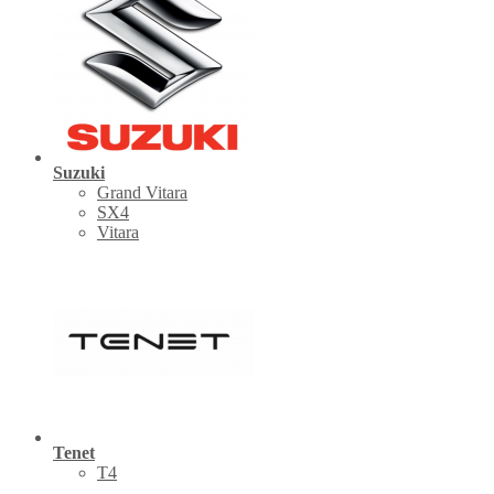
Suzuki
Grand Vitara
SX4
Vitara
Tenet
Т4