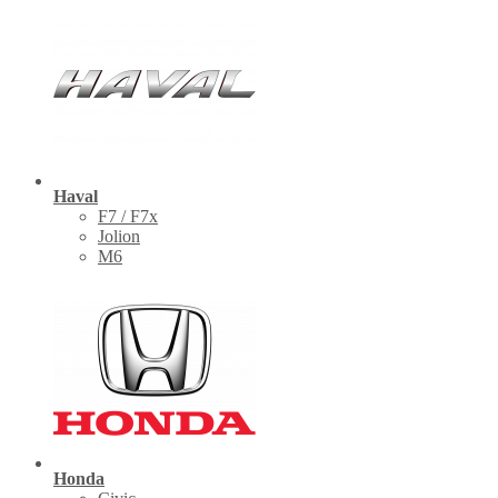
Haval
F7 / F7x
Jolion
M6
Honda