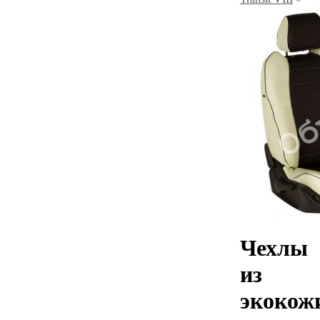
Чехлы
из
экокож