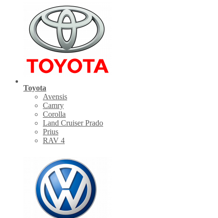
Toyota
Avensis
Camry
Corolla
Land Cruiser Prado
Prius
RAV 4