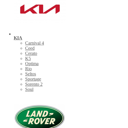
KIA
Carnival 4
Ceed
Cerato
K5
Optima
Rio
Seltos
Sportage
Sorento 2
Soul