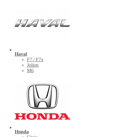
Haval
F7 / F7x
Jolion
M6
Honda