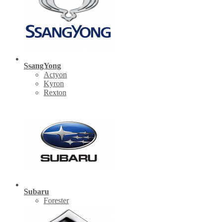
SsangYong
Actyon
Kyron
Rexton
Subaru
Forester