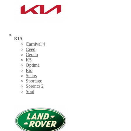
KIA
Carnival 4
Ceed
Cerato
K5
Optima
Rio
Seltos
Sportage
Sorento 2
Soul