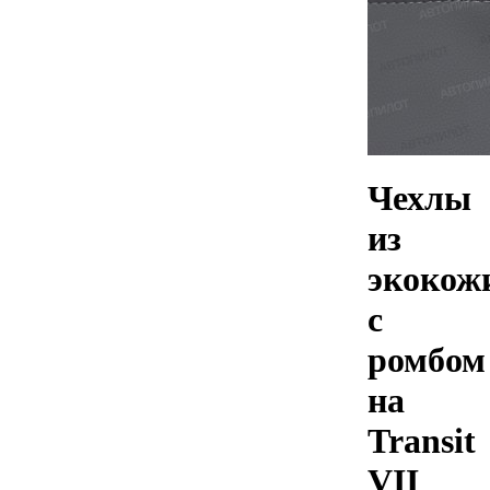
Чехлы
из
экокож
с
ромбом
на
Transit
VII