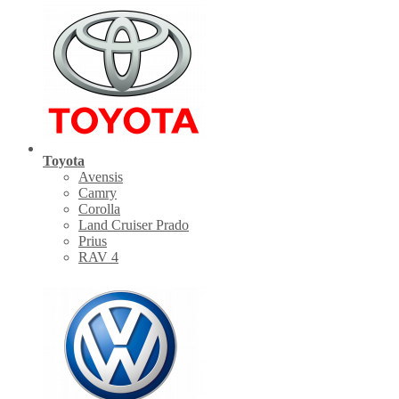
Toyota
Avensis
Camry
Corolla
Land Cruiser Prado
Prius
RAV 4