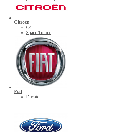
Citroen
C4
Space Tourer
Fiat
Ducato