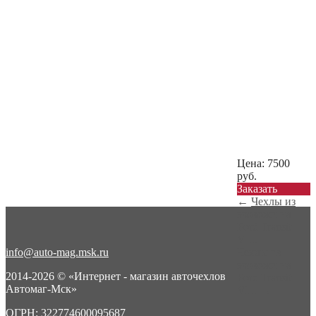
Цена:
7500
руб.
Заказать
←
Чехлы из
экокожи на
Ford Transit
VI...
info@auto-mag.msk.ru
Чехлы из
экокожи на
2014-2026 © «Интернет - магазин авточехлов
Ford Transit
Автомаг-Мск»
VI...
→
ОГРН: 322774600095687