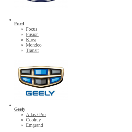
Ford
Focus
Fusion
Kuga
Mondeo
Transit
Geely
Atlas / Pro
Coolray
Emgrand