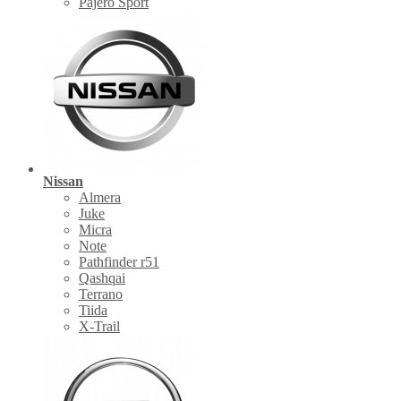
Pajero Sport
Nissan
Almera
Juke
Micra
Note
Pathfinder r51
Qashqai
Terrano
Tiida
X-Trail