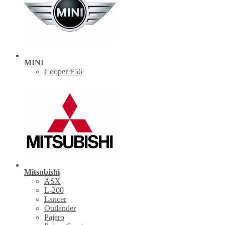
MINI
Cooper F56
Mitsubishi
ASX
L-200
Lancer
Outlander
Pajero