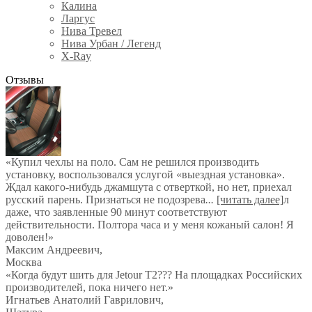
Калина
Ларгус
Нива Тревел
Нива Урбан / Легенд
X-Ray
Отзывы
«Купил чехлы на поло. Сам не решился производить
установку, воспользовался услугой «выездная установка».
Ждал какого-нибудь джамшута с отверткой, но нет, приехал
русский парень. Признаться не подозрева
...
[читать далее]
л
даже, что заявленные 90 минут соответствуют
действительности. Полтора часа и у меня кожаный салон! Я
доволен!
»
Максим Андреевич
,
Москва
«Когда будут шить для Jetour T2??? На площадках Российских
производителей, пока ничего нет.»
Игнатьев Анатолий Гаврилович
,