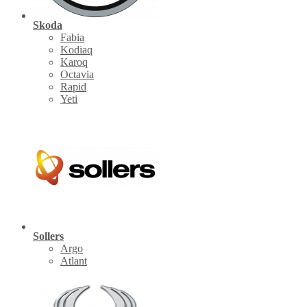
Skoda
Fabia
Kodiaq
Karoq
Octavia
Rapid
Yeti
Sollers
Argo
Atlant