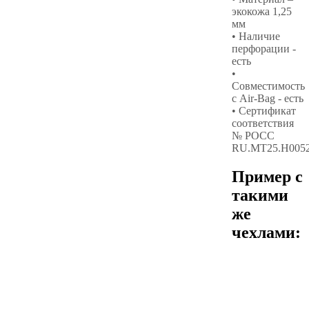
экокожа 1,25
мм
• Наличие
перфорации -
есть
•
Совместимость
с Air-Bag - есть
• Сертификат
соответствия
№ РОСС
RU.МТ25.Н005
Пример с
такими
же
чехлами: