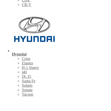
Civic
CR-V
Hyundai
Creta
Elantra
H-1 Starex
i40
IX-35
Santa Fe
Solaris
Sonata
Tucson