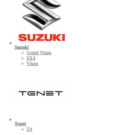
Suzuki
Grand Vitara
SX4
Vitara
Tenet
Т4