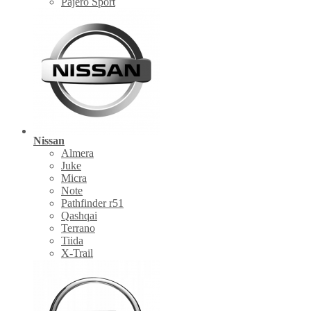
Pajero Sport
Nissan
Almera
Juke
Micra
Note
Pathfinder r51
Qashqai
Terrano
Tiida
X-Trail