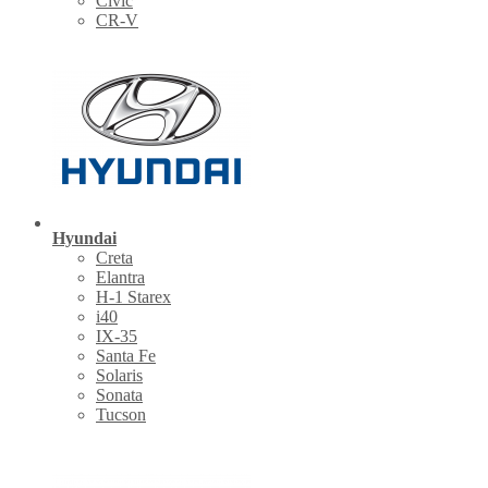
Civic
CR-V
Hyundai
Creta
Elantra
H-1 Starex
i40
IX-35
Santa Fe
Solaris
Sonata
Tucson