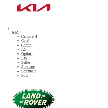
KIA
Carnival 4
Ceed
Cerato
K5
Optima
Rio
Seltos
Sportage
Sorento 2
Soul