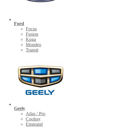
Ford
Focus
Fusion
Kuga
Mondeo
Transit
Geely
Atlas / Pro
Coolray
Emgrand