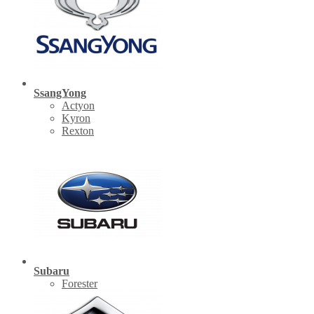
SsangYong
Actyon
Kyron
Rexton
Subaru
Forester