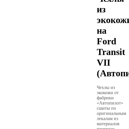
из
экокож
на
Ford
Transit
VII
(Автоп
Чехлы из
экокожи от
фабрики
«Автопилот»
сшиты по
оригинальным
лекалам из
материалов
премиум