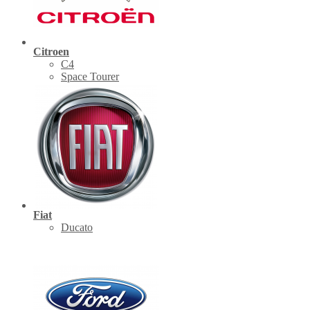
Citroen
C4
Space Tourer
Fiat
Ducato