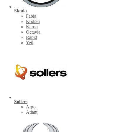
Skoda
Fabia
Kodiaq
Karoq
Octavia
Rapid
Yeti
Sollers
Argo
Atlant