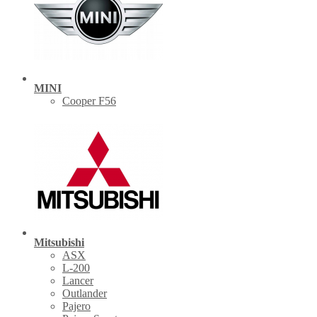
MINI
Cooper F56
Mitsubishi
ASX
L-200
Lancer
Outlander
Pajero