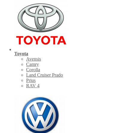
Toyota
Avensis
Camry
Corolla
Land Cruiser Prado
Prius
RAV 4