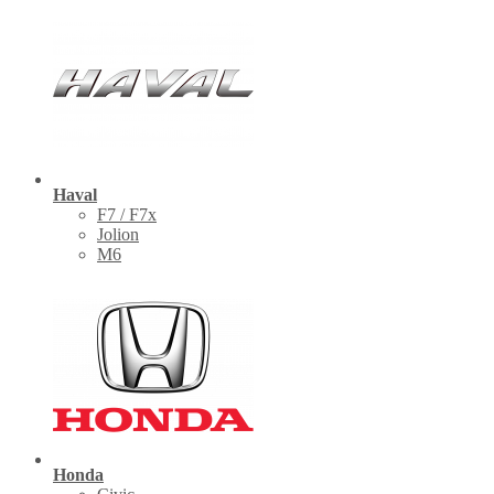
Haval
F7 / F7x
Jolion
M6
Honda