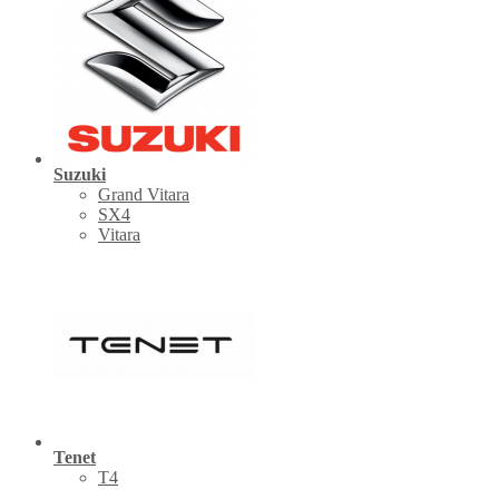
Suzuki
Grand Vitara
SX4
Vitara
Tenet
Т4