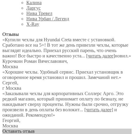
Калина
Ларгус
Нива Тревел
Нива Урбан / Легенд
X-Ray
Отзывы
«Купили чехлы для Hyundai Creta вместе с установкой.
Сработано все на 5+! В тот же день привезли чехлы, которые
выглядят идеально. Приехал русский парень, что очень
важно! Все быстро и качественно уста
...
[читать далее]
новил.
»
Курочкин Роман Вячеславович
,
Москва
«Хорошие чехлы. Удобный сервис. Приехал установщик в
оговоренное время установил и прошил. Замечаний нет.»
Сергей
,
г Москва
«Заказывали чехлы для корпоративных Соллерс Арго. Это
редкий магазин, который принимает оплату по безналу, не
накидывает сверху проценты. Нужны были срочно, отгрузку
произвели в день оплаты без волокит
...
[читать далее]
и
ожиданий. Рекомендую!
»
Георгий
,
Москва
Оставить отзыв