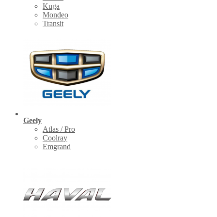
Kuga
Mondeo
Transit
Geely
Atlas / Pro
Coolray
Emgrand