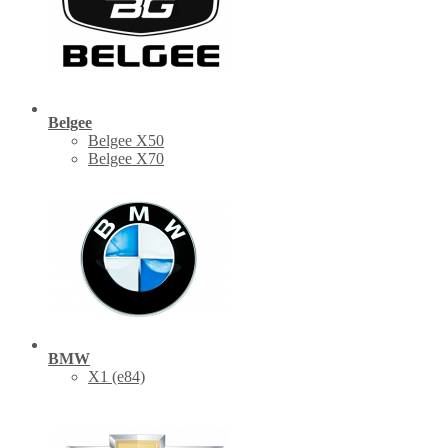
Belgee
Belgee X50
Belgee X70
BMW
X1 (е84)