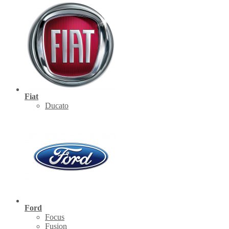
Fiat
Ducato
Ford
Focus
Fusion