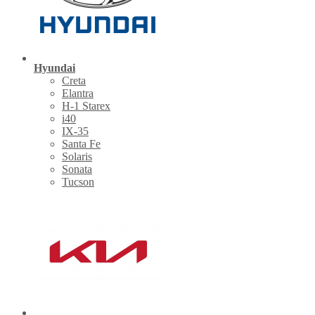
Hyundai
Creta
Elantra
H-1 Starex
i40
IX-35
Santa Fe
Solaris
Sonata
Tucson