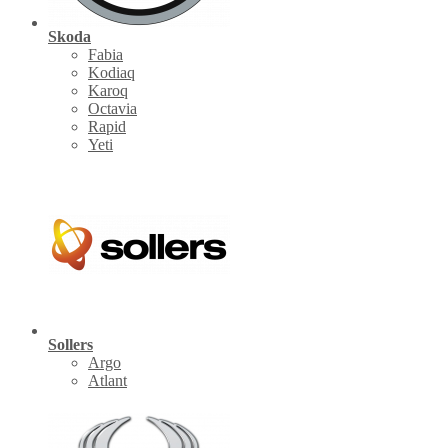
Skoda
Fabia
Kodiaq
Karoq
Octavia
Rapid
Yeti
Sollers
Argo
Atlant