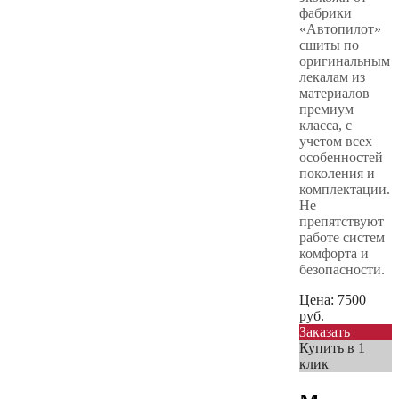
фабрики
«Автопилот»
сшиты по
оригинальным
лекалам из
материалов
премиум
класса, с
учетом всех
особенностей
поколения и
комплектации.
Не
препятствуют
работе систем
комфорта и
безопасности.
Цена:
7500
руб.
Заказать
Купить в 1
клик