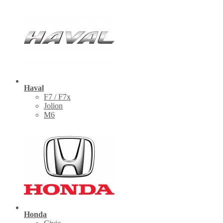
Haval
F7 / F7x
Jolion
M6
Honda