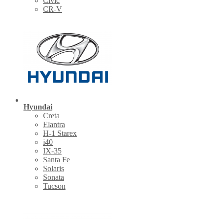
Civic
CR-V
Hyundai
Creta
Elantra
H-1 Starex
i40
IX-35
Santa Fe
Solaris
Sonata
Tucson