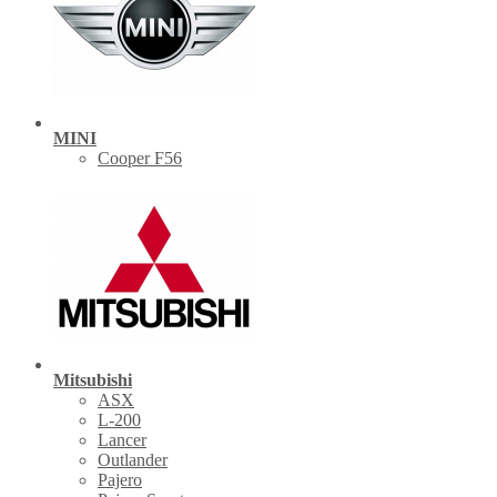
MINI
Cooper F56
Mitsubishi
ASX
L-200
Lancer
Outlander
Pajero