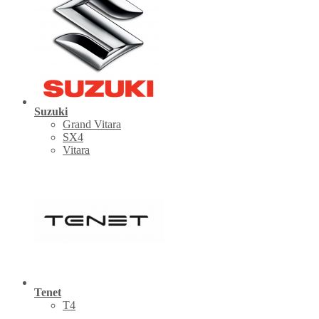
Suzuki
Grand Vitara
SX4
Vitara
Tenet
Т4