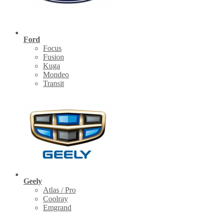
Ford
Focus
Fusion
Kuga
Mondeo
Transit
Geely
Atlas / Pro
Coolray
Emgrand