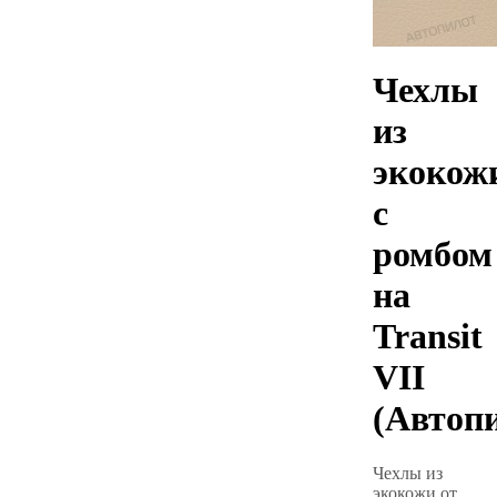
Чехлы
из
экокож
с
ромбом
на
Transit
VII
(Автоп
Чехлы из
экокожи от