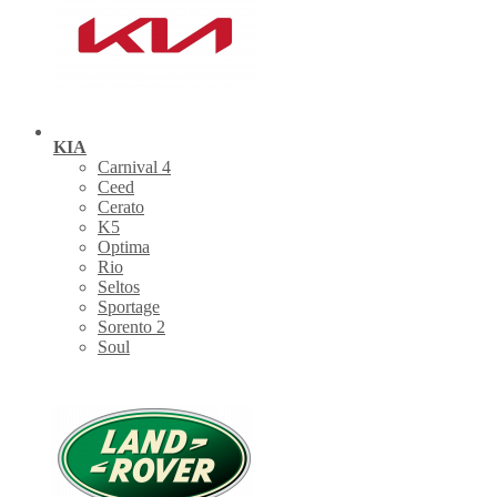
KIA
Carnival 4
Ceed
Cerato
K5
Optima
Rio
Seltos
Sportage
Sorento 2
Soul