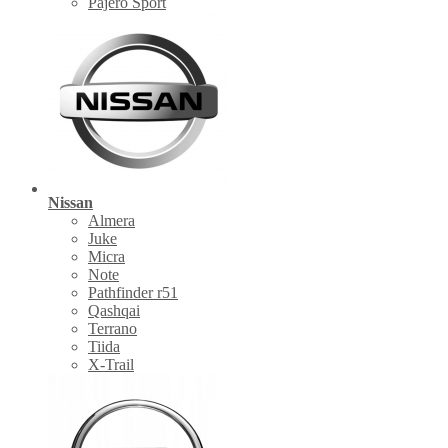
Pajero Sport
Nissan
Almera
Juke
Micra
Note
Pathfinder r51
Qashqai
Terrano
Tiida
X-Trail