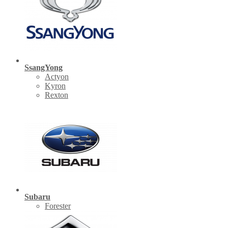
SsangYong
Actyon
Kyron
Rexton
Subaru
Forester