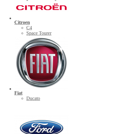
Citroen
C4
Space Tourer
Fiat
Ducato