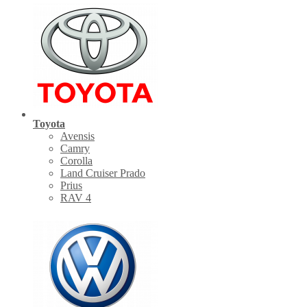
Toyota
Avensis
Camry
Corolla
Land Cruiser Prado
Prius
RAV 4