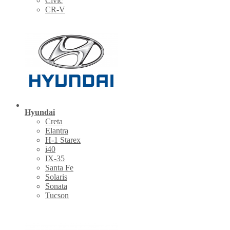
Civic
CR-V
Hyundai
Creta
Elantra
H-1 Starex
i40
IX-35
Santa Fe
Solaris
Sonata
Tucson