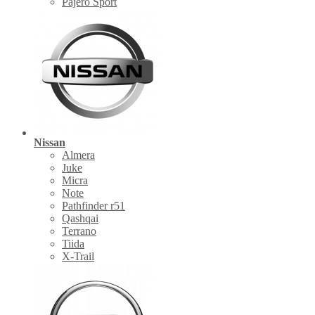
Pajero Sport
Nissan
Almera
Juke
Micra
Note
Pathfinder r51
Qashqai
Terrano
Tiida
X-Trail