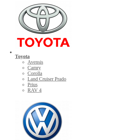
Toyota
Avensis
Camry
Corolla
Land Cruiser Prado
Prius
RAV 4