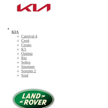
KIA
Carnival 4
Ceed
Cerato
K5
Optima
Rio
Seltos
Sportage
Sorento 2
Soul