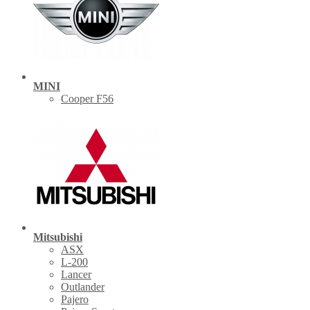
MINI
Cooper F56
Mitsubishi
ASX
L-200
Lancer
Outlander
Pajero