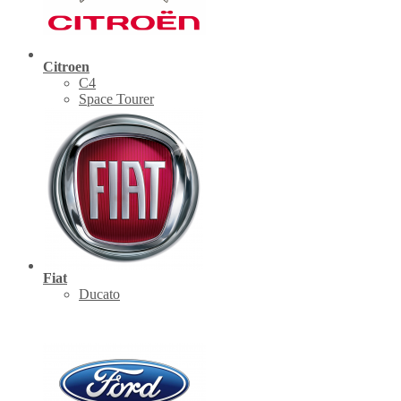
Citroen
C4
Space Tourer
Fiat
Ducato