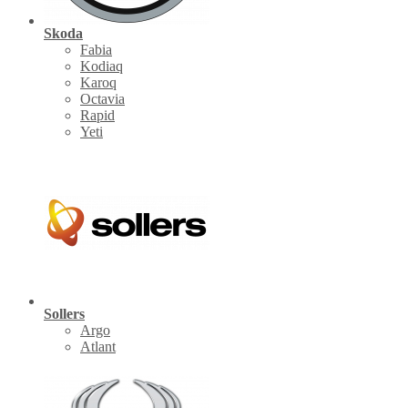
Skoda
Fabia
Kodiaq
Karoq
Octavia
Rapid
Yeti
Sollers
Argo
Atlant