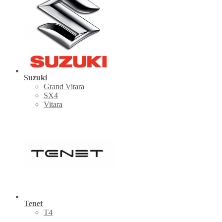
Suzuki
Grand Vitara
SX4
Vitara
Tenet
Т4