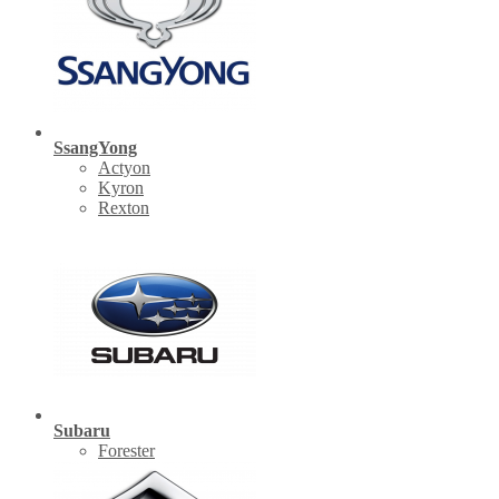
SsangYong
Actyon
Kyron
Rexton
Subaru
Forester