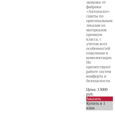
экокожи от
фабрики
«Автопилот»
сшиты по
оригинальным
лекалам из
материалов
премиум
класса, с
учетом всех
особенностей
поколения и
комплектации.
Не
препятствуют
работе систем
комфорта и
безопасности.
Цена:
13000
руб.
Заказать
Купить в 1
клик