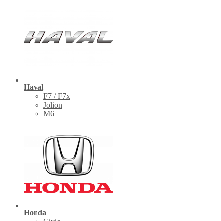
Haval
F7 / F7x
Jolion
M6
Honda