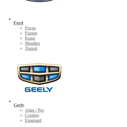
Ford
Focus
Fusion
Kuga
Mondeo
Transit
Geely
Atlas / Pro
Coolray
Emgrand