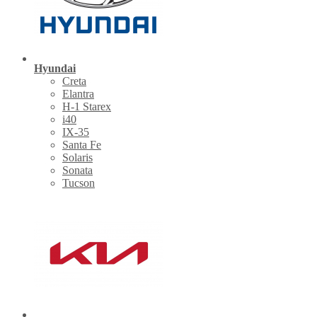
Hyundai
Creta
Elantra
H-1 Starex
i40
IX-35
Santa Fe
Solaris
Sonata
Tucson