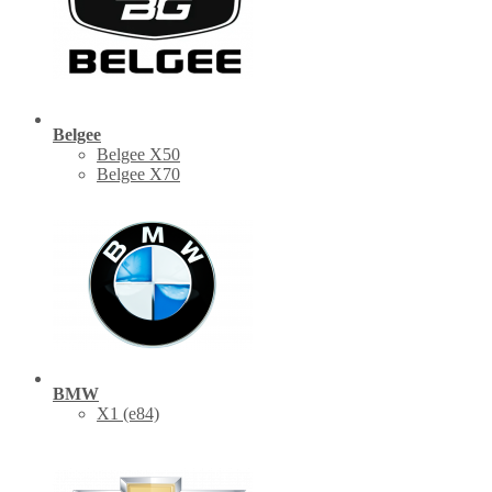
Belgee
Belgee X50
Belgee X70
BMW
X1 (е84)