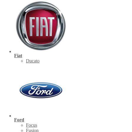
Fiat
Ducato
Ford
Focus
Fusion