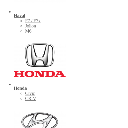
Haval
F7 / F7x
Jolion
M6
Honda
Civic
CR-V