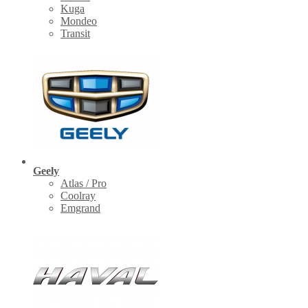
Kuga
Mondeo
Transit
Geely
Atlas / Pro
Coolray
Emgrand