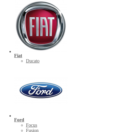
Fiat
Ducato
Ford
Focus
Fusion