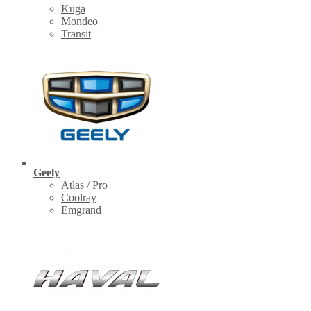
Kuga
Mondeo
Transit
Geely
Atlas / Pro
Coolray
Emgrand