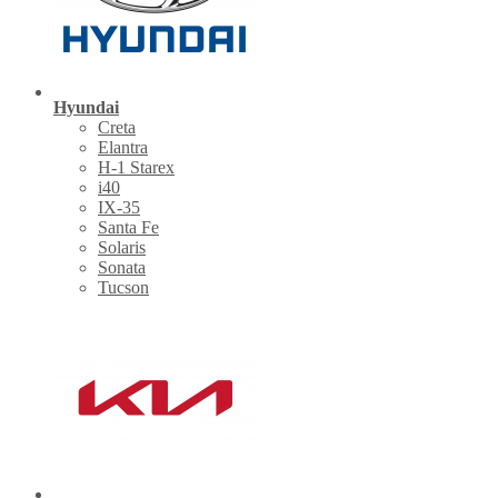
Hyundai
Creta
Elantra
H-1 Starex
i40
IX-35
Santa Fe
Solaris
Sonata
Tucson