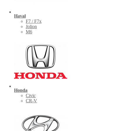
Haval
F7 / F7x
Jolion
M6
Honda
Civic
CR-V