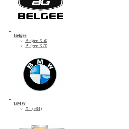
Belgee
Belgee X50
Belgee X70
BMW
X1 (е84)