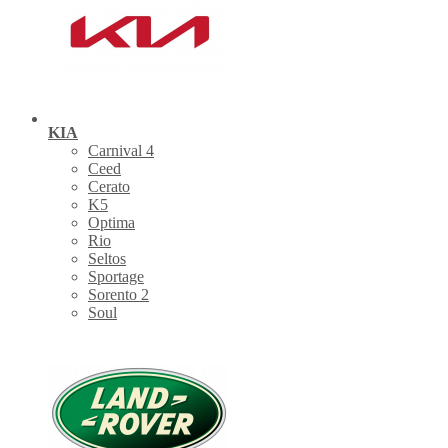
KIA
Carnival 4
Ceed
Cerato
K5
Optima
Rio
Seltos
Sportage
Sorento 2
Soul