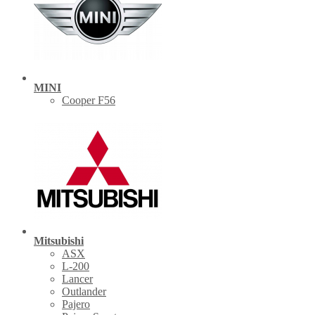
MINI
Cooper F56
Mitsubishi
ASX
L-200
Lancer
Outlander
Pajero