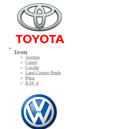
Toyota
Avensis
Camry
Corolla
Land Cruiser Prado
Prius
RAV 4