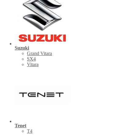
Suzuki
Grand Vitara
SX4
Vitara
Tenet
Т4