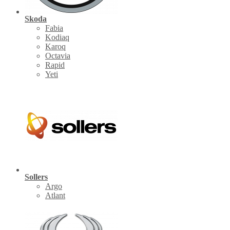
Skoda
Fabia
Kodiaq
Karoq
Octavia
Rapid
Yeti
Sollers
Argo
Atlant