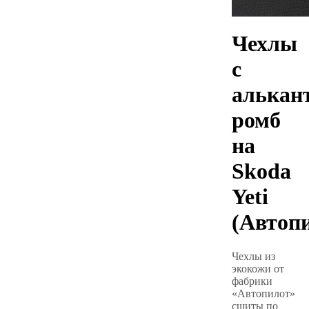
Чехлы
с
алькан
ромб
на
Skoda
Yeti
(Автоп
Чехлы из
экокожи от
фабрики
«Автопилот»
сшиты по