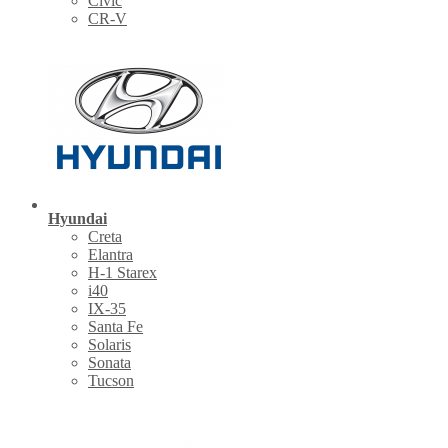
Civic
CR-V
Hyundai
Creta
Elantra
H-1 Starex
i40
IX-35
Santa Fe
Solaris
Sonata
Tucson