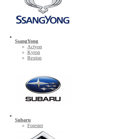
SsangYong
Actyon
Kyron
Rexton
Subaru
Forester