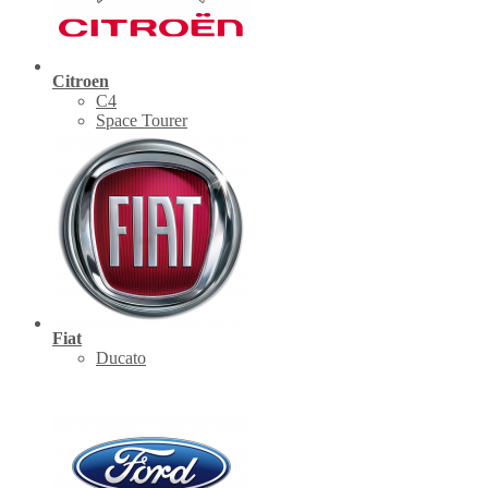
Citroen
C4
Space Tourer
Fiat
Ducato