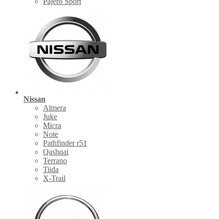
Pajero Sport
Nissan
Almera
Juke
Micra
Note
Pathfinder r51
Qashqai
Terrano
Tiida
X-Trail