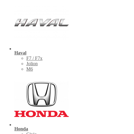
Haval
F7 / F7x
Jolion
M6
Honda