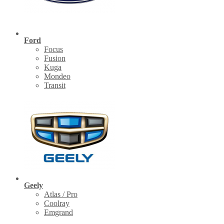
Ford
Focus
Fusion
Kuga
Mondeo
Transit
Geely
Atlas / Pro
Coolray
Emgrand