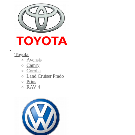
Toyota
Avensis
Camry
Corolla
Land Cruiser Prado
Prius
RAV 4