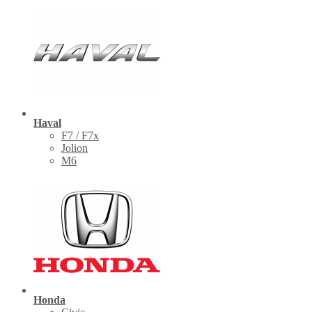
Haval
F7 / F7x
Jolion
M6
Honda