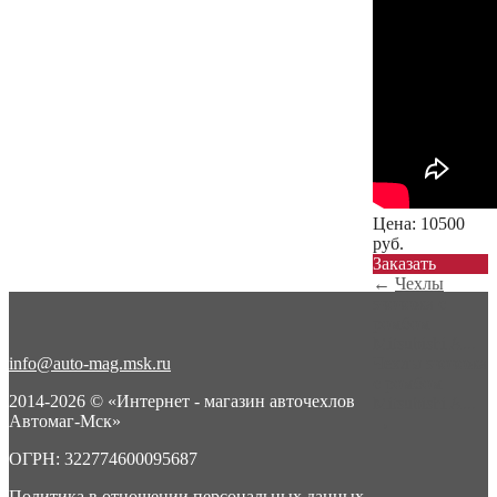
Цена:
10500
руб.
Заказать
←
Чехлы
экокожа с
ромбом
Mitsubishi A...
info@auto-mag.msk.ru
Чехлы экокожа
с ромбом
2014-2026 © «Интернет - магазин авточехлов
Mitsubishi A...
Автомаг-Мск»
→
ОГРН: 322774600095687
Политика в отношении персональных данных