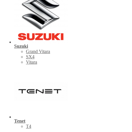
Suzuki
Grand Vitara
SX4
Vitara
Tenet
Т4