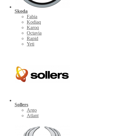
Skoda
Fabia
Kodiaq
Karoq
Octavia
Rapid
Yeti
Sollers
Argo
Atlant