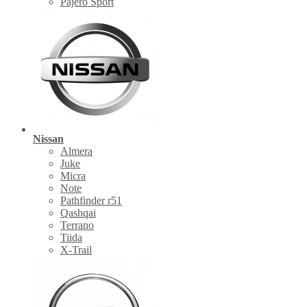
Pajero Sport
Nissan
Almera
Juke
Micra
Note
Pathfinder r51
Qashqai
Terrano
Tiida
X-Trail