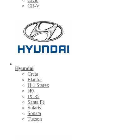
Civic
CR-V
Hyundai
Creta
Elantra
H-1 Starex
i40
IX-35
Santa Fe
Solaris
Sonata
Tucson