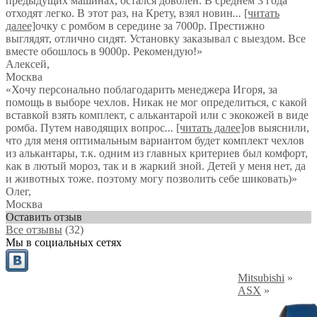
предыдущих машинах, остался доволен. В среднем 3 года
отходят легко. В этот раз, на Крету, взял новин
...
[читать
далее]
очку с ромбом в середине за 7000р. Престижно
выглядят, отлично сидят. Установку заказывал с выездом. Все
вместе обошлось в 9000р. Рекомендую!
»
Алексей
,
Москва
«Хочу персонально поблагодарить менеджера Игоря, за
помощь в выборе чехлов. Никак не мог определиться, с какой
вставкой взять комплект, с алькантарой или с экокожей в виде
ромба. Путем наводящих вопрос
...
[читать далее]
ов выяснили,
что для меня оптимальным вариантом будет комплект чехлов
из алькантары, т.к. одним из главных критериев был комфорт,
как в лютый мороз, так и в жаркий зной. Детей у меня нет, да
и животных тоже. поэтому могу позволить себе шиковать)
»
Олег
,
Москва
Оставить отзыв
Все отзывы
(32)
Мы в социальных сетях
Mitsubishi
»
ASX
»