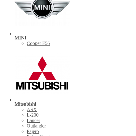
MINI
Cooper F56
Mitsubishi
ASX
L-200
Lancer
Outlander
Pajero