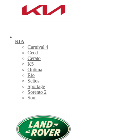
KIA
Carnival 4
Ceed
Cerato
K5
Optima
Rio
Seltos
Sportage
Sorento 2
Soul