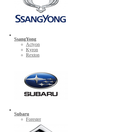
SsangYong
Actyon
Kyron
Rexton
Subaru
Forester