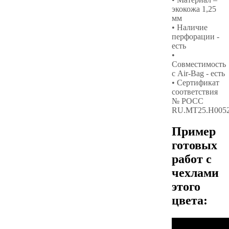
экокожа 1,25
мм
• Наличие
перфорации -
есть
•
Совместимость
с Air-Bag - есть
• Сертификат
соответствия
№ РОСС
RU.МТ25.Н005
Пример
готовых
работ с
чехлами
этого
цвета: