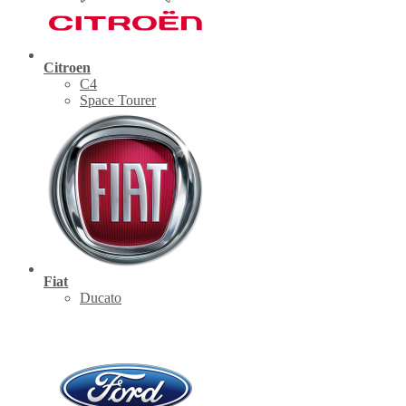
Citroen
C4
Space Tourer
Fiat
Ducato