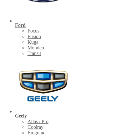
Ford
Focus
Fusion
Kuga
Mondeo
Transit
Geely
Atlas / Pro
Coolray
Emgrand