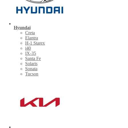
Hyundai
Creta
Elantra
H-1 Starex
i40
IX-35
Santa Fe
Solaris
Sonata
Tucson