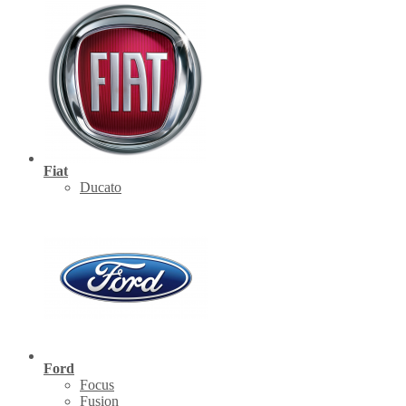
Fiat
Ducato
Ford
Focus
Fusion