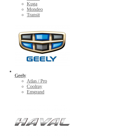
Kuga
Mondeo
Transit
Geely
Atlas / Pro
Coolray
Emgrand