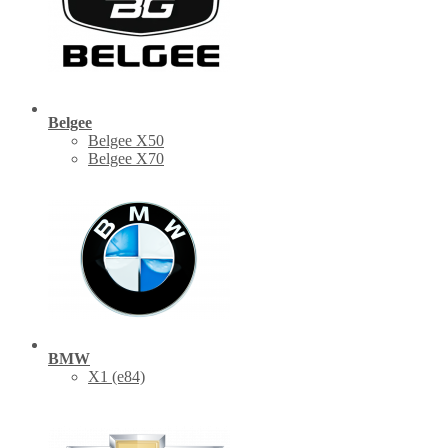
Belgee
Belgee X50
Belgee X70
BMW
X1 (е84)