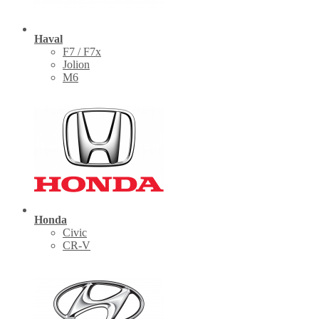
Haval
F7 / F7x
Jolion
M6
Honda
Civic
CR-V