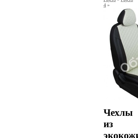
4
»
Чехлы
из
экокож