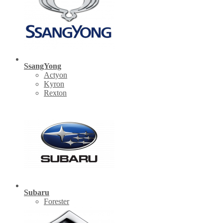
SsangYong
Actyon
Kyron
Rexton
Subaru
Forester