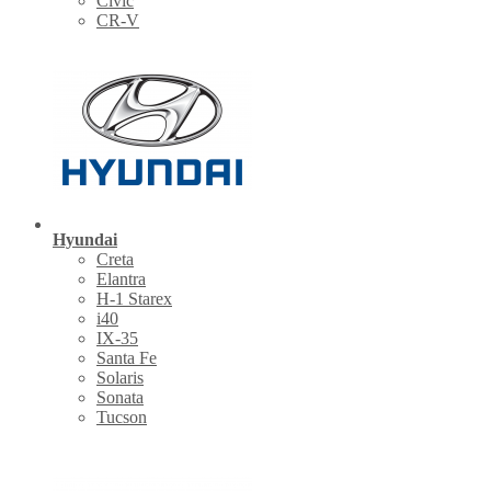
Civic
CR-V
Hyundai
Creta
Elantra
H-1 Starex
i40
IX-35
Santa Fe
Solaris
Sonata
Tucson