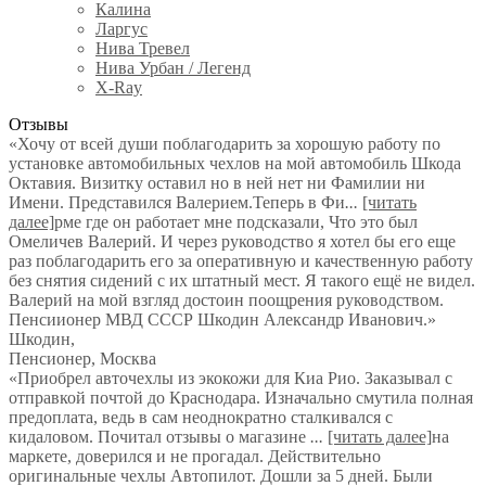
Калина
Ларгус
Нива Тревел
Нива Урбан / Легенд
X-Ray
Отзывы
«Хочу от всей души поблагодарить за хорошую работу по
установке автомобильных чехлов на мой автомобиль Шкода
Октавия. Визитку оставил но в ней нет ни Фамилии ни
Имени. Представился Валерием.Теперь в Фи
...
[читать
далее]
рме где он работает мне подсказали, Что это был
Омеличев Валерий. И через руководство я хотел бы его еще
раз поблагодарить его за оперативную и качественную работу
без снятия сидений с их штатный мест. Я такого ещё не видел.
Валерий на мой взгляд достоин поощрения руководством.
Пенсиионер МВД СССР Шкодин Александр Иванович.
»
Шкодин
,
Пенсионер, Москва
«Приобрел авточехлы из экокожи для Киа Рио. Заказывал с
отправкой почтой до Краснодара. Изначально смутила полная
предоплата, ведь в сам неоднократно сталкивался с
кидаловом. Почитал отзывы о магазине
...
[читать далее]
на
маркете, доверился и не прогадал. Действительно
оригинальные чехлы Автопилот. Дошли за 5 дней. Были