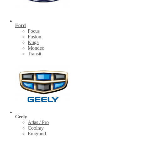
Ford
Focus
Fusion
Kuga
Mondeo
Transit
Geely
Atlas / Pro
Coolray
Emgrand