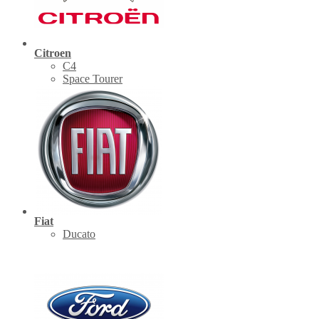
Citroen
C4
Space Tourer
Fiat
Ducato