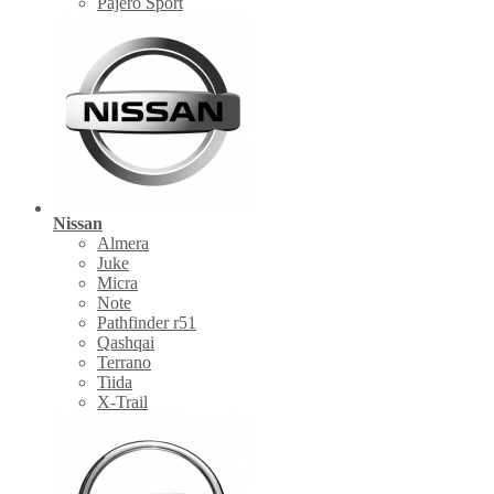
Pajero Sport
Nissan
Almera
Juke
Micra
Note
Pathfinder r51
Qashqai
Terrano
Tiida
X-Trail