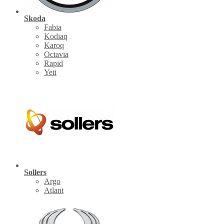
Skoda
Fabia
Kodiaq
Karoq
Octavia
Rapid
Yeti
Sollers
Argo
Atlant