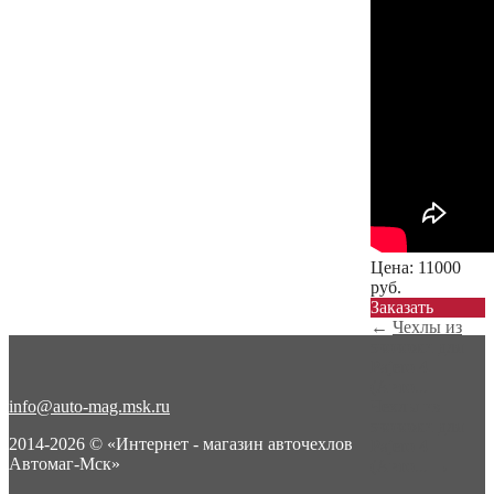
Цена:
11000
руб.
Заказать
←
Чехлы из
экокожи для
Pajero 4
(Авто...
info@auto-mag.msk.ru
Чехлы из
экокожи для
2014-2026 © «Интернет - магазин авточехлов
Pajero 4
Автомаг-Мск»
(Авто...
→