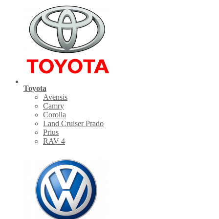
Toyota
Avensis
Camry
Corolla
Land Cruiser Prado
Prius
RAV 4