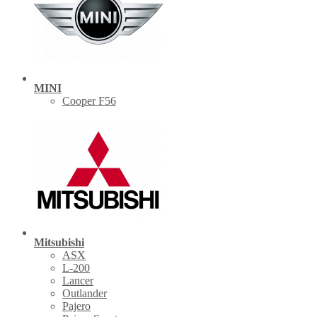
MINI
Cooper F56
Mitsubishi
ASX
L-200
Lancer
Outlander
Pajero