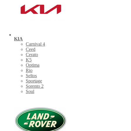
KIA
Carnival 4
Ceed
Cerato
K5
Optima
Rio
Seltos
Sportage
Sorento 2
Soul