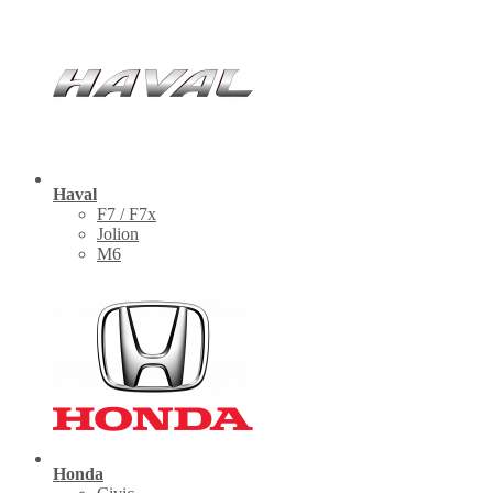
Haval
F7 / F7x
Jolion
M6
Honda