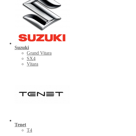
Suzuki
Grand Vitara
SX4
Vitara
Tenet
Т4