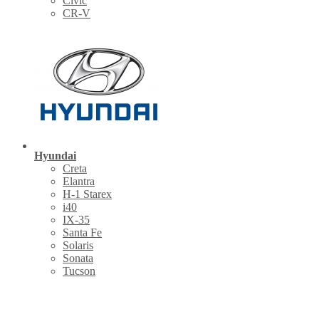
Civic
CR-V
Hyundai
Creta
Elantra
H-1 Starex
i40
IX-35
Santa Fe
Solaris
Sonata
Tucson