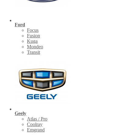
Ford
Focus
Fusion
Kuga
Mondeo
Transit
Geely
Atlas / Pro
Coolray
Emgrand