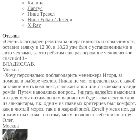
Калина
Ларгус
Нива Тревел
Нива Урбан / Легенд
X-Ray
Отзывы
«Очень благодарен ребятам за оперативность и отзывчивость,
оставил заявку в 12.30, в 18.20 уже был с установленными в
авто чехлами, за что ребятам еще раз огромное человеческое
спасибо!!!»
ВЛАДИСЛАВ
,
Москва
«Хочу персонально поблагодарить менеджера Игоря, за
помощь в выборе чехлов. Никак не мог определиться, с какой
вставкой взять комплект, с алькантарой или с экокожей в виде
ромба. Путем наводящих вопрос
...
[читать далее]
ов выяснили,
что для меня оптимальным вариантом будет комплект чехлов
из алькантары, т.к. одним из главных критериев был комфорт,
как в лютый мороз, так и в жаркий зной. Детей у меня нет, да
и животных тоже. поэтому могу позволить себе шиковать)
»
Олег
,
Москва