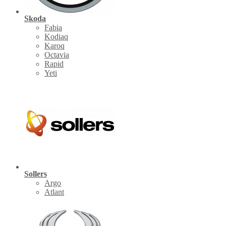
Skoda
Fabia
Kodiaq
Karoq
Octavia
Rapid
Yeti
Sollers
Argo
Atlant