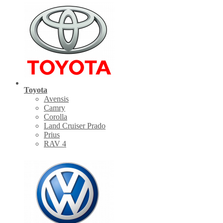
Toyota
Avensis
Camry
Corolla
Land Cruiser Prado
Prius
RAV 4