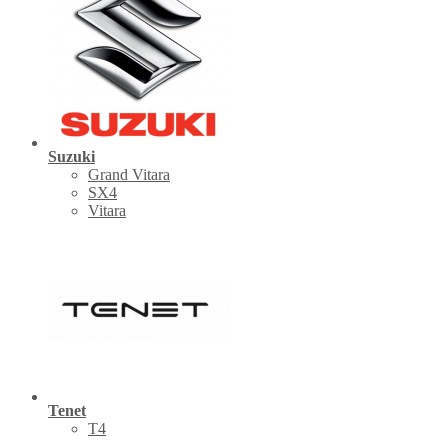
Suzuki
Grand Vitara
SX4
Vitara
Tenet
Т4