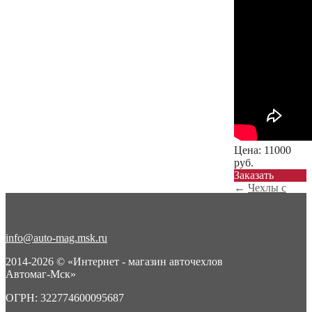
Цена:
11000
руб.
Заказать
←
Чехлы с
алькантарой
для Pajero 4
(А...
info@auto-mag.msk.ru
Чехлы с
алькантарой
2014-2026 © «Интернет - магазин авточехлов
для Pajero 4
Автомаг-Мск»
(А...
→
ОГРН: 322774600095687