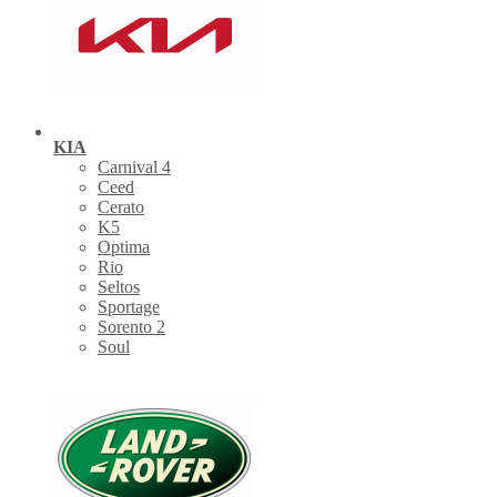
KIA
Carnival 4
Ceed
Cerato
K5
Optima
Rio
Seltos
Sportage
Sorento 2
Soul