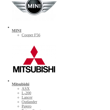
MINI
Cooper F56
Mitsubishi
ASX
L-200
Lancer
Outlander
Pajero