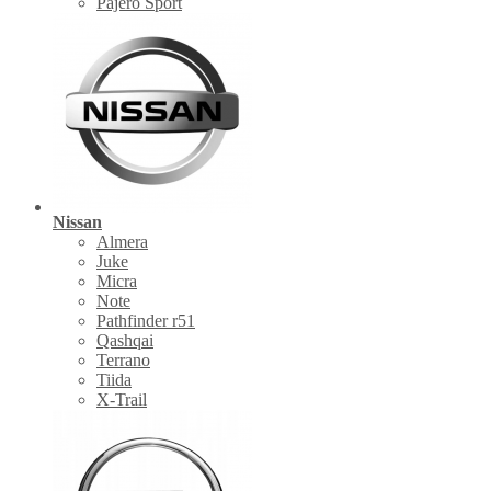
Pajero Sport
Nissan
Almera
Juke
Micra
Note
Pathfinder r51
Qashqai
Terrano
Tiida
X-Trail