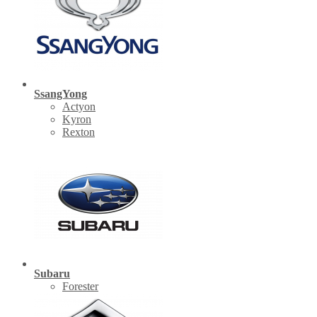
SsangYong
Actyon
Kyron
Rexton
Subaru
Forester