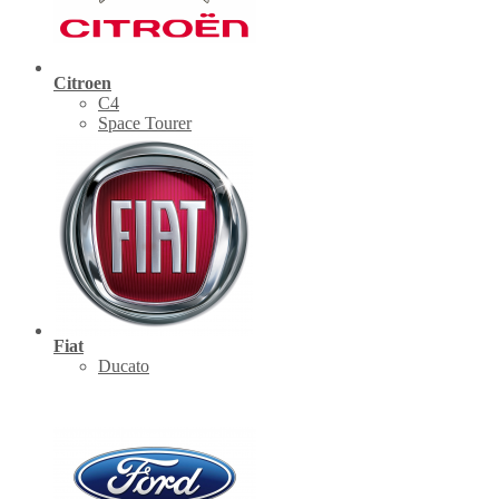
Citroen
C4
Space Tourer
Fiat
Ducato