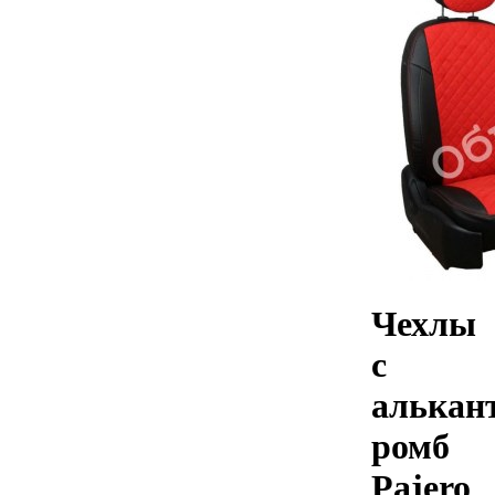
Чехлы
с
алькан
ромб
Pajero