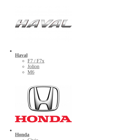
Haval
F7 / F7x
Jolion
M6
Honda