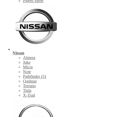
Pajero Sport
Nissan
Almera
Juke
Micra
Note
Pathfinder r51
Qashqai
Terrano
Tiida
X-Trail