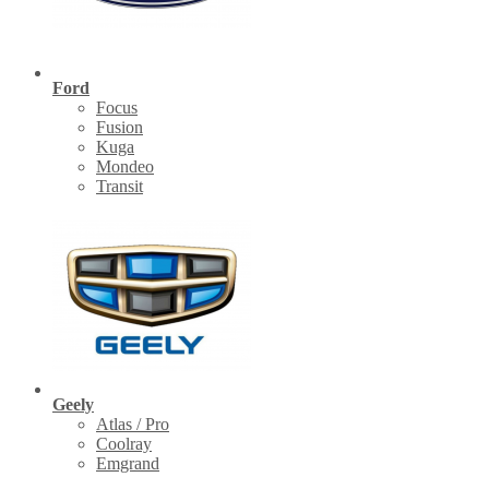
Ford
Focus
Fusion
Kuga
Mondeo
Transit
Geely
Atlas / Pro
Coolray
Emgrand