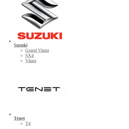
Suzuki
Grand Vitara
SX4
Vitara
Tenet
Т4