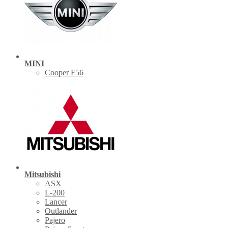
MINI
Cooper F56
Mitsubishi
ASX
L-200
Lancer
Outlander
Pajero