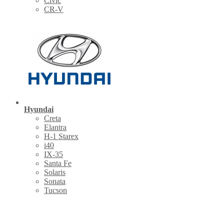
Civic
CR-V
Hyundai
Creta
Elantra
H-1 Starex
i40
IX-35
Santa Fe
Solaris
Sonata
Tucson