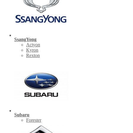
SsangYong
Actyon
Kyron
Rexton
Subaru
Forester