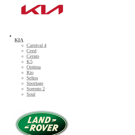
KIA
Carnival 4
Ceed
Cerato
K5
Optima
Rio
Seltos
Sportage
Sorento 2
Soul