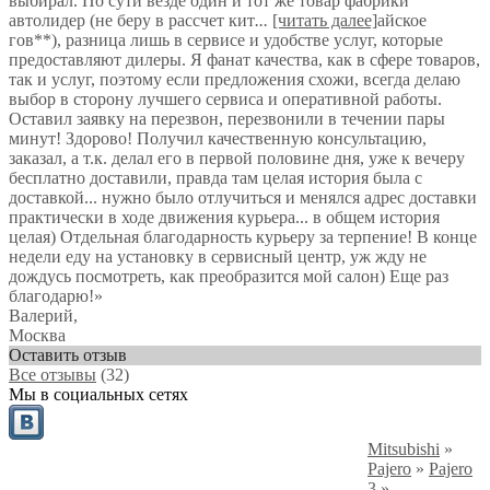
выбирал. По сути везде один и тот же товар фабрики
автолидер (не беру в рассчет кит
...
[читать далее]
айское
гов**), разница лишь в сервисе и удобстве услуг, которые
предоставляют дилеры. Я фанат качества, как в сфере товаров,
так и услуг, поэтому если предложения схожи, всегда делаю
выбор в сторону лучшего сервиса и оперативной работы.
Оставил заявку на перезвон, перезвонили в течении пары
минут! Здорово! Получил качественную консультацию,
заказал, а т.к. делал его в первой половине дня, уже к вечеру
бесплатно доставили, правда там целая история была с
доставкой... нужно было отлучиться и менялся адрес доставки
практически в ходе движения курьера... в общем история
целая) Отдельная благодарность курьеру за терпение! В конце
недели еду на установку в сервисный центр, уж жду не
дождусь посмотреть, как преобразится мой салон) Еще раз
благодарю!
»
Валерий
,
Москва
Оставить отзыв
Все отзывы
(32)
Мы в социальных сетях
Mitsubishi
»
Pajero
»
Pajero
3
»