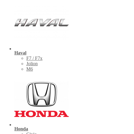
Haval
F7 / F7x
Jolion
M6
Honda