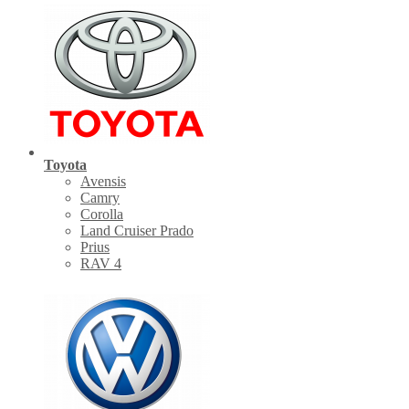
Toyota
Avensis
Camry
Corolla
Land Cruiser Prado
Prius
RAV 4