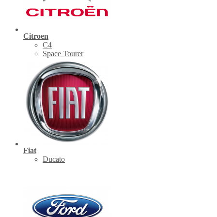
Citroen
C4
Space Tourer
Fiat
Ducato