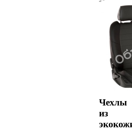
Чехлы
из
экокож