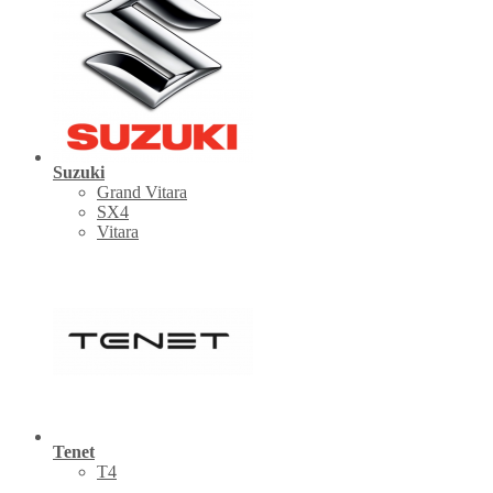
Suzuki
Grand Vitara
SX4
Vitara
Tenet
Т4