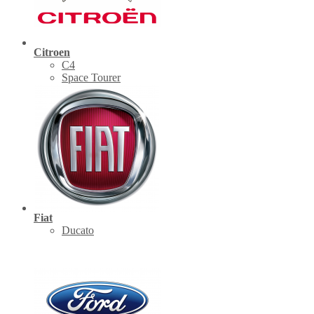
Citroen
C4
Space Tourer
Fiat
Ducato