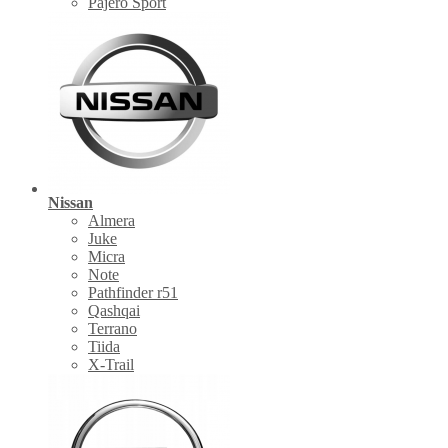
Pajero Sport
Nissan
Almera
Juke
Micra
Note
Pathfinder r51
Qashqai
Terrano
Tiida
X-Trail