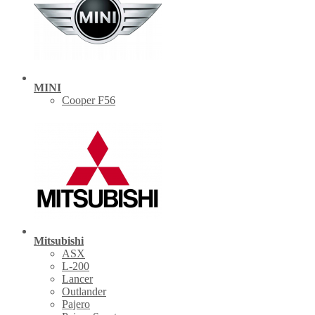
MINI
Cooper F56
Mitsubishi
ASX
L-200
Lancer
Outlander
Pajero