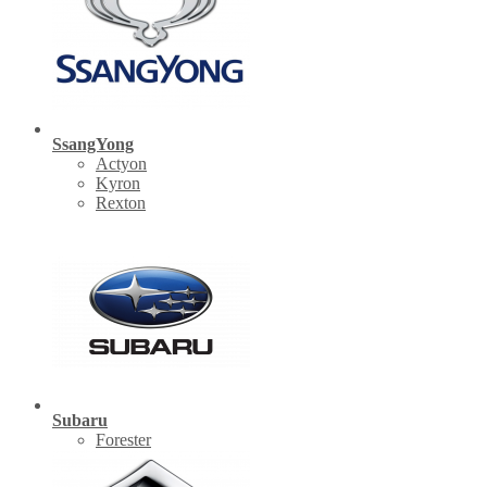
SsangYong
Actyon
Kyron
Rexton
Subaru
Forester