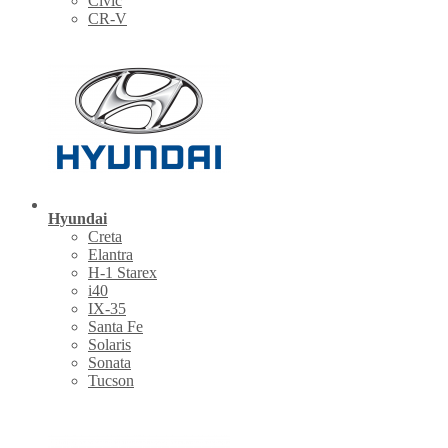
Civic
CR-V
Hyundai
Creta
Elantra
H-1 Starex
i40
IX-35
Santa Fe
Solaris
Sonata
Tucson