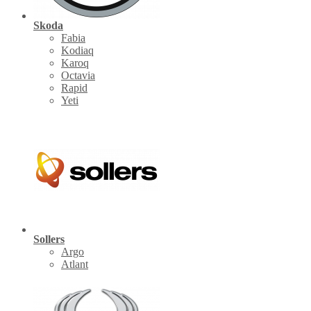
Skoda
Fabia
Kodiaq
Karoq
Octavia
Rapid
Yeti
Sollers
Argo
Atlant