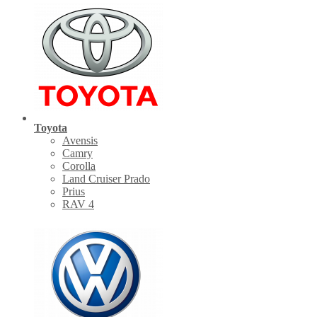
Toyota
Avensis
Camry
Corolla
Land Cruiser Prado
Prius
RAV 4