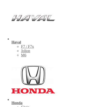
Haval
F7 / F7x
Jolion
M6
Honda