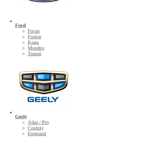
Ford
Focus
Fusion
Kuga
Mondeo
Transit
Geely
Atlas / Pro
Coolray
Emgrand