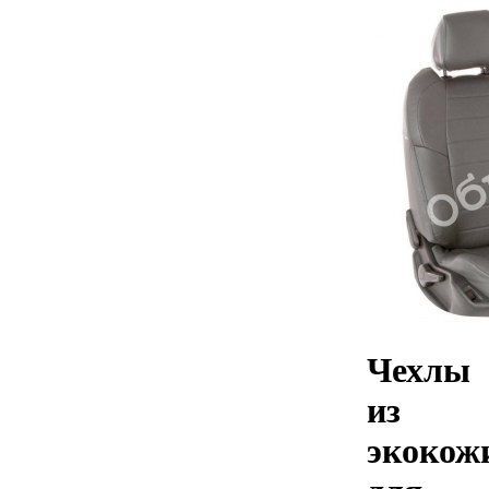
Чехлы
из
экокож