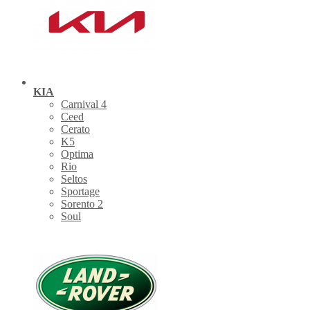
KIA
Carnival 4
Ceed
Cerato
K5
Optima
Rio
Seltos
Sportage
Sorento 2
Soul