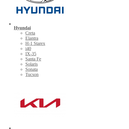
Hyundai
Creta
Elantra
H-1 Starex
i40
IX-35
Santa Fe
Solaris
Sonata
Tucson