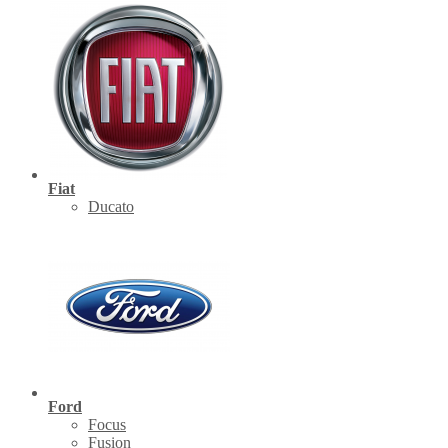
Fiat
Ducato
Ford
Focus
Fusion