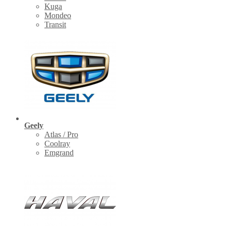
Kuga
Mondeo
Transit
Geely
Atlas / Pro
Coolray
Emgrand