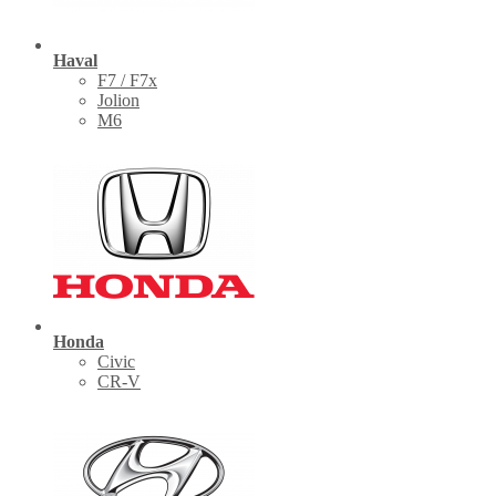
Haval
F7 / F7x
Jolion
M6
Honda
Civic
CR-V