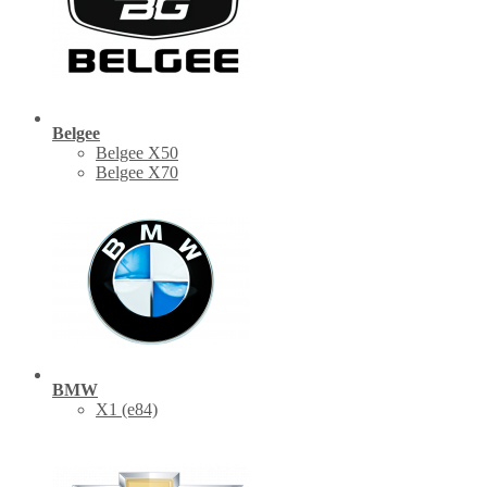
Belgee
Belgee X50
Belgee X70
BMW
X1 (е84)