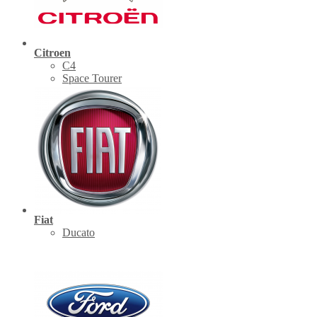
Citroen
C4
Space Tourer
Fiat
Ducato