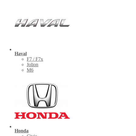
Haval
F7 / F7x
Jolion
M6
Honda