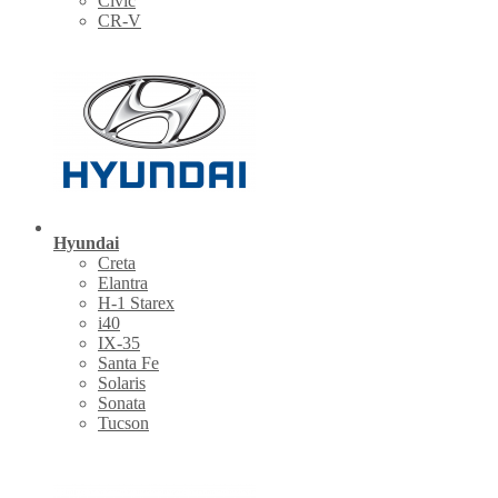
Civic
CR-V
Hyundai
Creta
Elantra
H-1 Starex
i40
IX-35
Santa Fe
Solaris
Sonata
Tucson