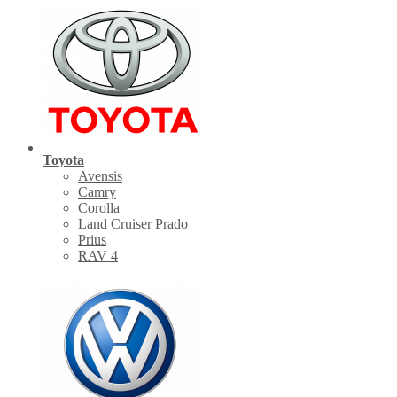
Toyota
Avensis
Camry
Corolla
Land Cruiser Prado
Prius
RAV 4