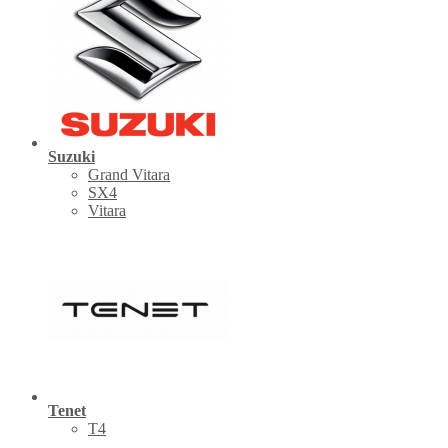
Suzuki
Grand Vitara
SX4
Vitara
Tenet
Т4