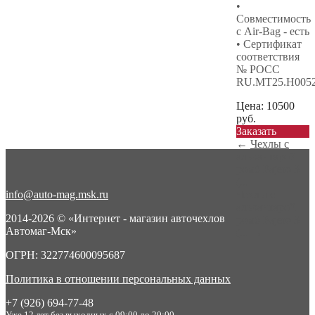
•
Совместимость
с Air-Bag - есть
• Сертификат
соответствия
№ РОСС
RU.МТ25.Н005
Цена:
10500
руб.
Заказать
←
Чехлы с
алькантарой
ромб Pajero 3
(...
info@auto-mag.msk.ru
Чехлы с
алькантарой
2014-2026 © «Интернет - магазин авточехлов
ромб Pajero 3
Автомаг-Мск»
(...
→
ОГРН: 322774600095687
Политика в отношении персональных данных
+7 (926) 694-77-48
Уже 12 лет без выходных с 09:00 до 20:00