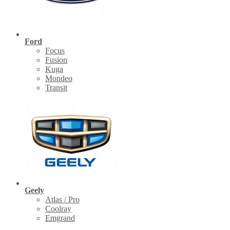
Ford
Focus
Fusion
Kuga
Mondeo
Transit
Geely
Atlas / Pro
Coolray
Emgrand