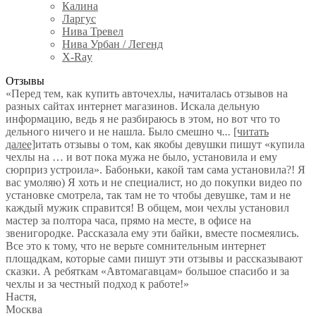
Калина
Ларгус
Нива Тревел
Нива Урбан / Легенд
X-Ray
Отзывы
«Перед тем, как купить авточехлы, начиталась отзывов на
разных сайтах интернет магазинов. Искала дельную
информацию, ведь я не разбираюсь в этом, но вот что то
дельного ничего и не нашла. Было смешно ч
...
[читать
далее]
итать отзывы о том, как якобы девушки пишут «купила
чехлы на … и вот пока мужа не было, установила и ему
сюрприз устроила». Бабоньки, какой там сама установила?! Я
вас умоляю) Я хоть и не специалист, но до покупки видео по
установке смотрела, так там не то чтобы девушке, там и не
каждый мужик справится! В общем, мои чехлы установил
мастер за полтора часа, прямо на месте, в офисе на
звенигородке. Рассказала ему эти байки, вместе посмеялись.
Все это к тому, что не верьте сомнительным интернет
площадкам, которые сами пишут эти отзывы и рассказывают
сказки. А ребяткам «Автомагавцам» большое спасибо и за
чехлы и за честный подход к работе!
»
Настя
,
Москва