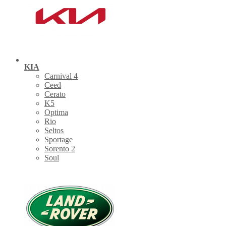
KIA
Carnival 4
Ceed
Cerato
K5
Optima
Rio
Seltos
Sportage
Sorento 2
Soul