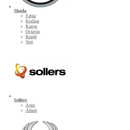
Skoda
Fabia
Kodiaq
Karoq
Octavia
Rapid
Yeti
Sollers
Argo
Atlant