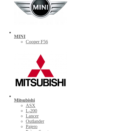
MINI
Cooper F56
Mitsubishi
ASX
L-200
Lancer
Outlander
Pajero