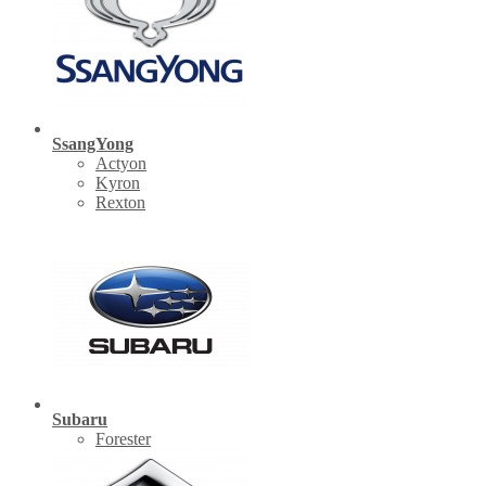
SsangYong
Actyon
Kyron
Rexton
Subaru
Forester