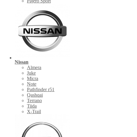
Pajero Sport
Nissan
Almera
Juke
Micra
Note
Pathfinder r51
Qashqai
Terrano
Tiida
X-Trail