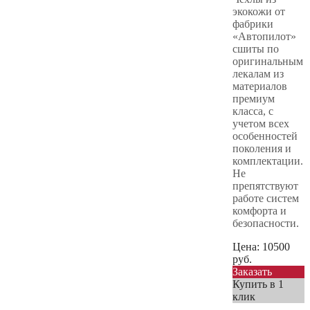
экокожи от
фабрики
«Автопилот»
сшиты по
оригинальным
лекалам из
материалов
премиум
класса, с
учетом всех
особенностей
поколения и
комплектации.
Не
препятствуют
работе систем
комфорта и
безопасности.
Цена:
10500
руб.
Заказать
Купить в 1
клик