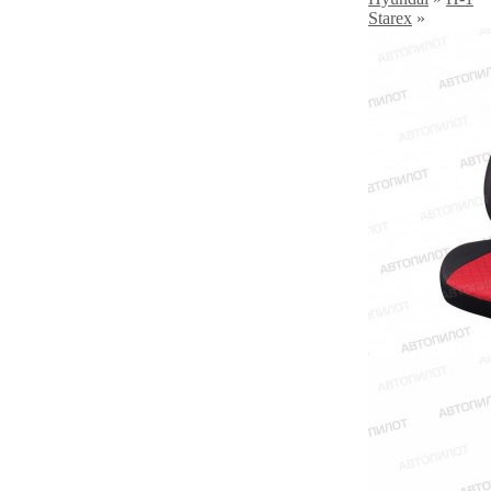
Starex
»