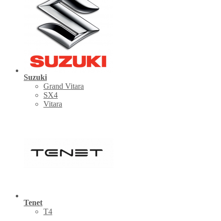
Suzuki
Grand Vitara
SX4
Vitara
Tenet
Т4