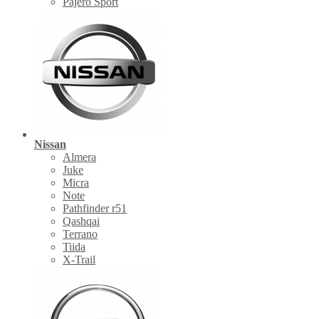
Pajero Sport
Nissan
Almera
Juke
Micra
Note
Pathfinder r51
Qashqai
Terrano
Tiida
X-Trail