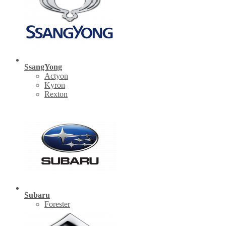
SsangYong
Actyon
Kyron
Rexton
Subaru
Forester