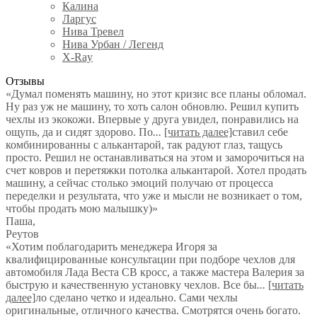
Калина
Ларгус
Нива Тревел
Нива Урбан / Легенд
X-Ray
Отзывы
«Думал поменять машину, но этот кризис все планы обломал.
Ну раз уж не машину, то хоть салон обновлю. Решил купить
чехлы из экокожи. Впервые у друга увидел, понравились на
ощупь, да и сидят здорово. По
...
[читать далее]
ставил себе
комбинированны с алькантарой, так радуют глаз, тащусь
просто. Решил не останавливаться на этом и заморочиться на
счет ковров и перетяжки потолка алькантарой. Хотел продать
машину, а сейчас столько эмоций получаю от процесса
переделки и результата, что уже и мысли не возникает о том,
чтобы продать мою малышку)
»
Паша
,
Реутов
«Хотим поблагодарить менеджера Игоря за
квалифицированные консультации при подборе чехлов для
автомобиля Лада Веста СВ кросс, а также мастера Валерия за
быструю и качественную установку чехлов. Все бы
...
[читать
далее]
ло сделано четко и идеально. Сами чехлы
оригинальные, отличного качества. Смотрятся очень богато.