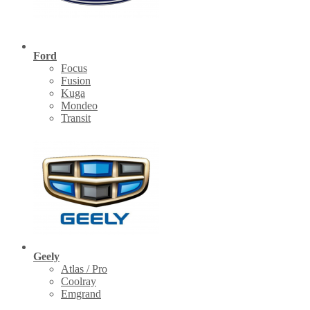
Ford
Focus
Fusion
Kuga
Mondeo
Transit
Geely
Atlas / Pro
Coolray
Emgrand