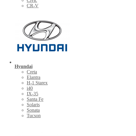
Civic
CR-V
Hyundai
Creta
Elantra
H-1 Starex
i40
IX-35
Santa Fe
Solaris
Sonata
Tucson