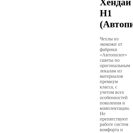
Хендай
Н1
(Автоп
Чехлы из
экокожи от
фабрики
«Автопилот»
сшиты по
оригинальным
лекалам из
материалов
премиум
класса, с
учетом всех
особенностей
поколения и
комплектации.
Не
препятствуют
работе систем
комфорта и