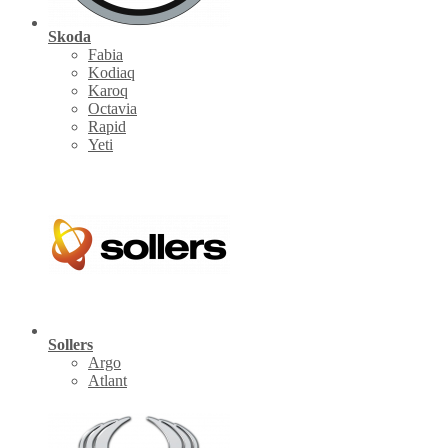
Skoda
Fabia
Kodiaq
Karoq
Octavia
Rapid
Yeti
Sollers
Argo
Atlant