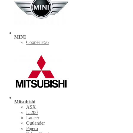
MINI
Cooper F56
Mitsubishi
ASX
L-200
Lancer
Outlander
Pajero