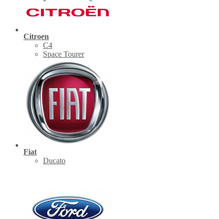
Citroen
C4
Space Tourer
Fiat
Ducato