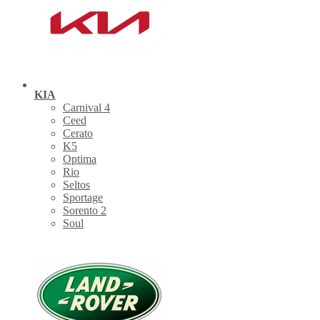
KIA
Carnival 4
Ceed
Cerato
K5
Optima
Rio
Seltos
Sportage
Sorento 2
Soul