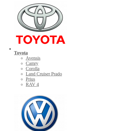
Toyota
Avensis
Camry
Corolla
Land Cruiser Prado
Prius
RAV 4