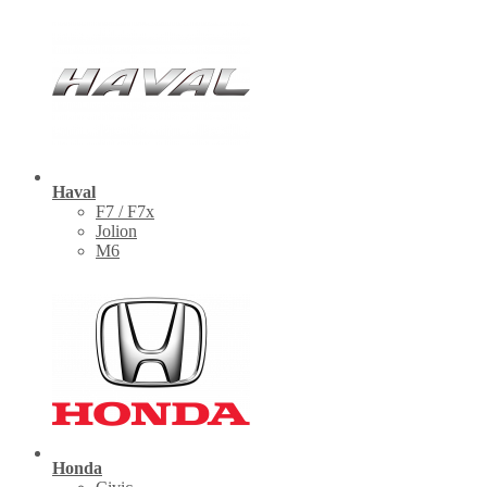
Haval
F7 / F7x
Jolion
M6
Honda