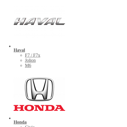
Haval
F7 / F7x
Jolion
M6
Honda