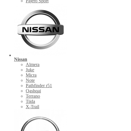
Pajero Sport
Nissan
Almera
Juke
Micra
Note
Pathfinder r51
Qashqai
Terrano
Tiida
X-Trail