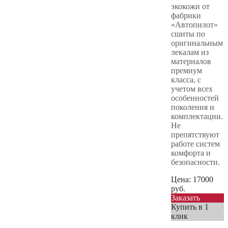
экокожи от
фабрики
«Автопилот»
сшиты по
оригинальным
лекалам из
материалов
премиум
класса, с
учетом всех
особенностей
поколения и
комплектации.
Не
препятствуют
работе систем
комфорта и
безопасности.
Цена:
17000
руб.
Заказать
Купить в 1
клик