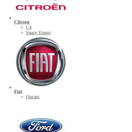
Citroen
C4
Space Tourer
Fiat
Ducato