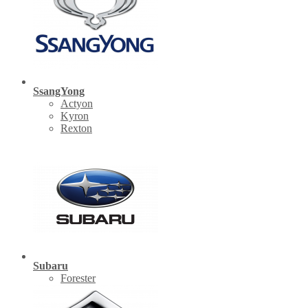
SsangYong
Actyon
Kyron
Rexton
Subaru
Forester