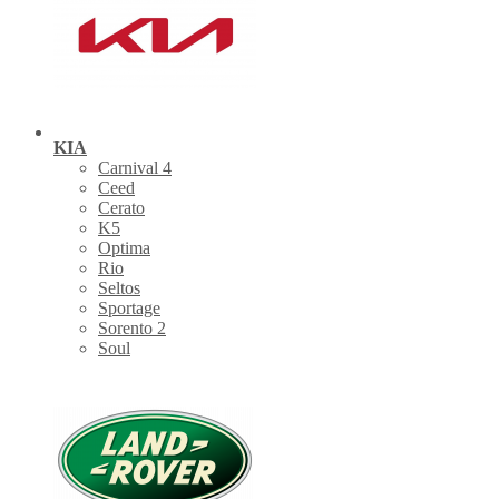
KIA
Carnival 4
Ceed
Cerato
K5
Optima
Rio
Seltos
Sportage
Sorento 2
Soul