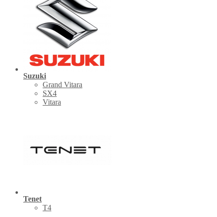
Suzuki
Grand Vitara
SX4
Vitara
Tenet
Т4