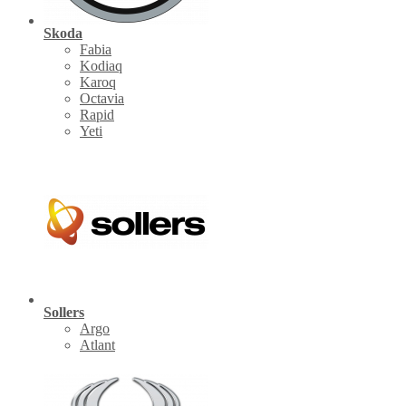
Skoda
Fabia
Kodiaq
Karoq
Octavia
Rapid
Yeti
Sollers
Argo
Atlant