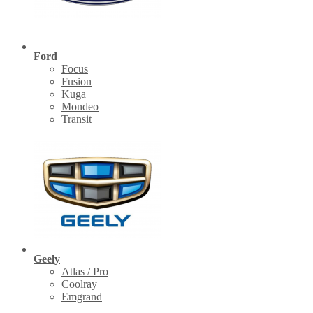
Ford
Focus
Fusion
Kuga
Mondeo
Transit
Geely
Atlas / Pro
Coolray
Emgrand