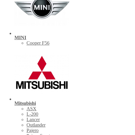
MINI
Cooper F56
Mitsubishi
ASX
L-200
Lancer
Outlander
Pajero