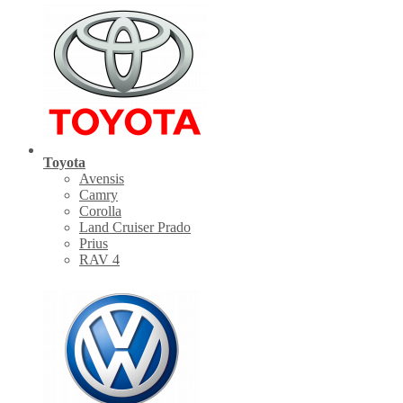
Toyota
Avensis
Camry
Corolla
Land Cruiser Prado
Prius
RAV 4