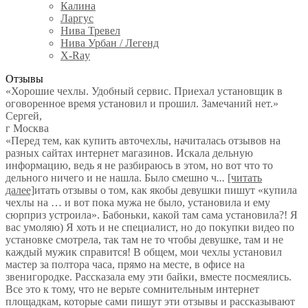
Калина
Ларгус
Нива Тревел
Нива Урбан / Легенд
X-Ray
Отзывы
«Хорошие чехлы. Удобный сервис. Приехал установщик в
оговоренное время установил и прошил. Замечаний нет.»
Сергей
,
г Москва
«Перед тем, как купить авточехлы, начиталась отзывов на
разных сайтах интернет магазинов. Искала дельную
информацию, ведь я не разбираюсь в этом, но вот что то
дельного ничего и не нашла. Было смешно ч
...
[читать
далее]
итать отзывы о том, как якобы девушки пишут «купила
чехлы на … и вот пока мужа не было, установила и ему
сюрприз устроила». Бабоньки, какой там сама установила?! Я
вас умоляю) Я хоть и не специалист, но до покупки видео по
установке смотрела, так там не то чтобы девушке, там и не
каждый мужик справится! В общем, мои чехлы установил
мастер за полтора часа, прямо на месте, в офисе на
звенигородке. Рассказала ему эти байки, вместе посмеялись.
Все это к тому, что не верьте сомнительным интернет
площадкам, которые сами пишут эти отзывы и рассказывают