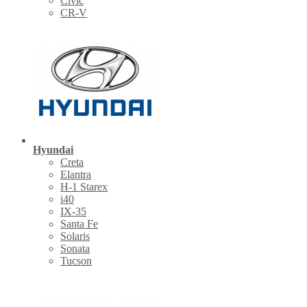
Civic
CR-V
Hyundai
Creta
Elantra
H-1 Starex
i40
IX-35
Santa Fe
Solaris
Sonata
Tucson