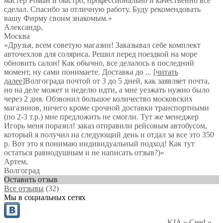
мастер Роман и быстро, профессионально и качественно все
сделал. Спасибо за отличную работу. Буду рекомендовать
вашу Фирму своим знакомым.»
Александр
,
Москва
«Друзья, всем советую магазин! Заказывал себе комплект
авточехлов для соляриса. Решил перед поездкой на море
обновить салон! Как обычно, все делалось в последний
момент, ну сами понимаете. Доставка до
...
[читать
далее]
Волгограда почтой от 3 до 5 дней, как заявляет почта,
но на деле может и неделю идти, а мне уезжать нужно было
через 2 дня. Обзвонил большое количество московских
магазинов, ничего кроме срочной доставки транспортными
(по 2-3 т.р.) мне предложить не смогли. Тут же менеджер
Игорь меня поразил! заказ отправили рейсовым автобусом,
который я получил на следующий день и отдал за все это 350
р. Вот это я понимаю индивидуальный подход! Как тут
остаться равнодушным и не написать отзыв?)
»
Артем
,
Волгоград
Оставить отзыв
Все отзывы
(32)
Мы в социальных сетях
KIA
»
Ceed
»