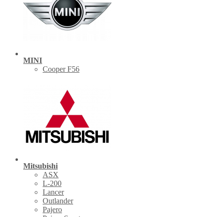
MINI
Cooper F56
Mitsubishi
ASX
L-200
Lancer
Outlander
Pajero