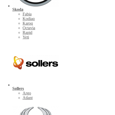
Skoda
Fabia
Kodiaq
Karoq
Octavia
Rapid
Yeti
Sollers
Argo
Atlant