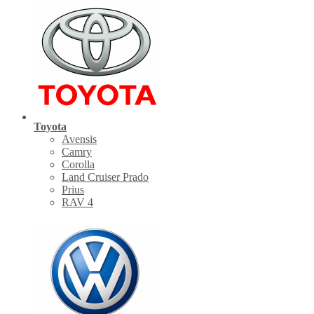
Toyota
Avensis
Camry
Corolla
Land Cruiser Prado
Prius
RAV 4