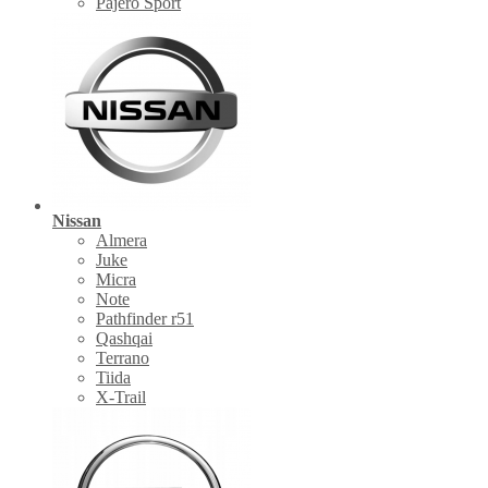
Pajero Sport
Nissan
Almera
Juke
Micra
Note
Pathfinder r51
Qashqai
Terrano
Tiida
X-Trail