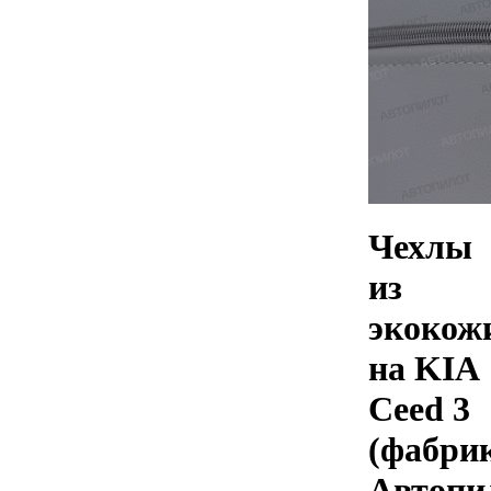
Чехлы
из
экокож
на KIA
Ceed 3
(фабри
Автопи