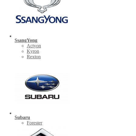
SsangYong
Actyon
Kyron
Rexton
Subaru
Forester