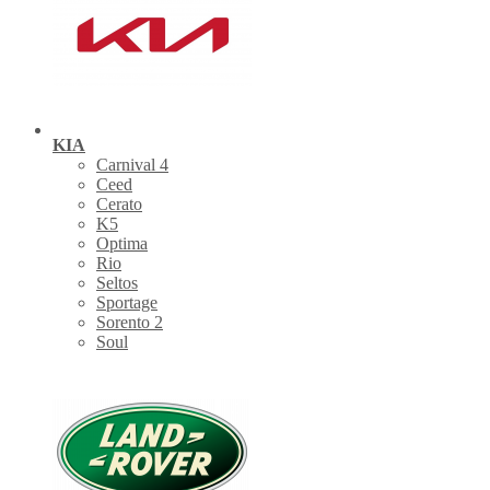
KIA
Carnival 4
Ceed
Cerato
K5
Optima
Rio
Seltos
Sportage
Sorento 2
Soul