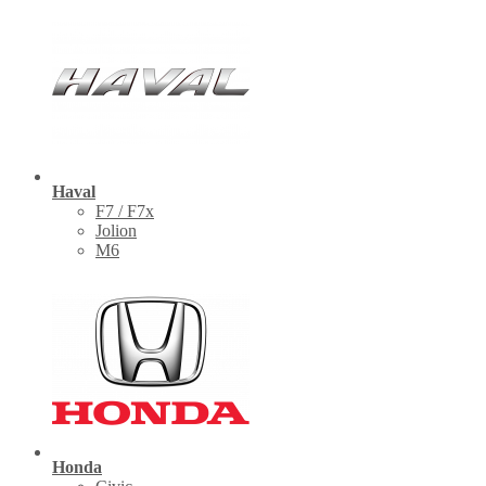
Haval
F7 / F7x
Jolion
M6
Honda