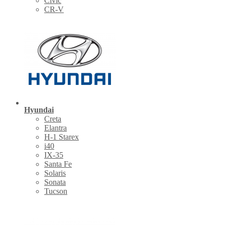
Civic
CR-V
Hyundai
Creta
Elantra
H-1 Starex
i40
IX-35
Santa Fe
Solaris
Sonata
Tucson