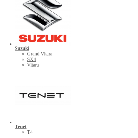
Suzuki
Grand Vitara
SX4
Vitara
Tenet
Т4