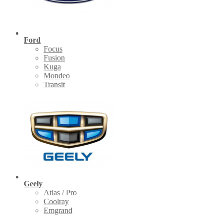
Ford
Focus
Fusion
Kuga
Mondeo
Transit
Geely
Atlas / Pro
Coolray
Emgrand