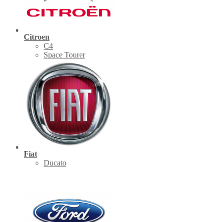
Citroen
C4
Space Tourer
Fiat
Ducato