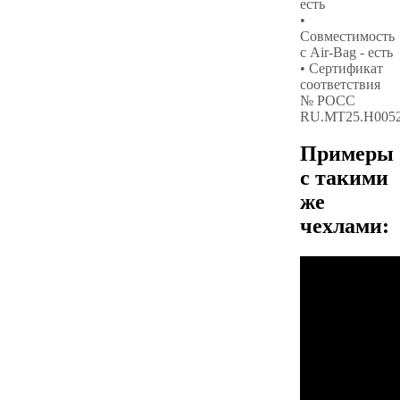
есть
•
Совместимость
с Air-Bag - есть
• Сертификат
соответствия
№ РОСС
RU.МТ25.Н005
Примеры
с такими
же
чехлами: