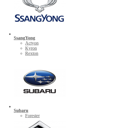
SsangYong
Actyon
Kyron
Rexton
Subaru
Forester