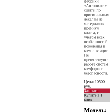
фабрики
«Автопилот»
сшиты по
оригинальным
лекалам из
материалов
премиум
класса, с
учетом всех
особенностей
поколения и
комплектации.
Не
препятствуют
работе систем
комфорта и
безопасности.
Цена:
10500
руб.
Заказать
Купить в 1
клик
Модель: