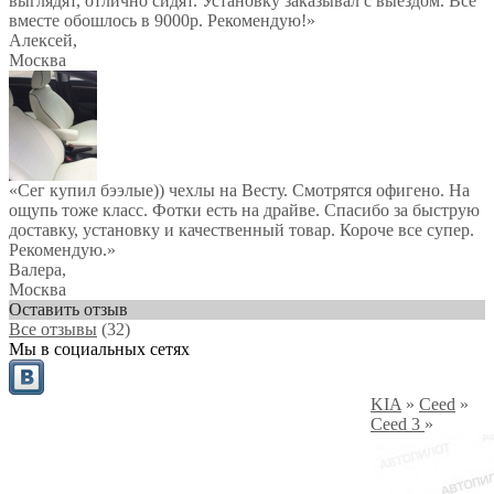
выглядят, отлично сидят. Установку заказывал с выездом. Все
вместе обошлось в 9000р. Рекомендую!
»
Алексей
,
Москва
«Сег купил бээлые)) чехлы на Весту. Смотрятся офигено. На
ощупь тоже класс. Фотки есть на драйве. Спасибо за быструю
доставку, установку и качественный товар. Короче все супер.
Рекомендую.»
Валера
,
Москва
Оставить отзыв
Все отзывы
(32)
Мы в социальных сетях
KIA
»
Ceed
»
Ceed 3
»