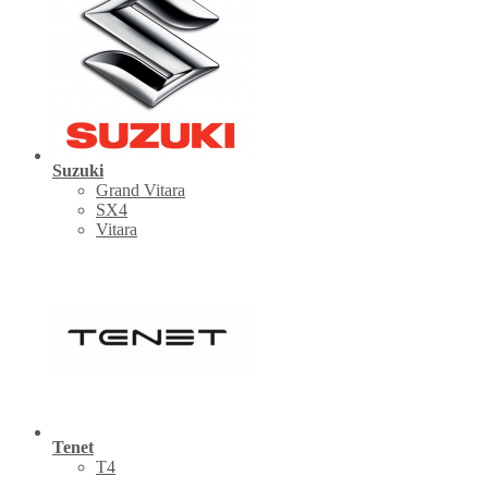
Suzuki
Grand Vitara
SX4
Vitara
Tenet
Т4