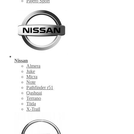
Pajero Sport
Nissan
Almera
Juke
Micra
Note
Pathfinder r51
Qashqai
Terrano
Tiida
X-Trail