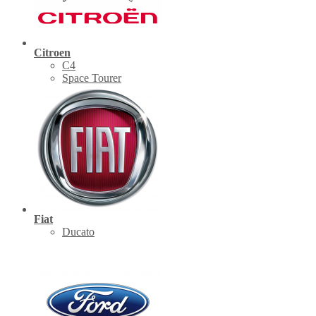
Citroen
C4
Space Tourer
Fiat
Ducato