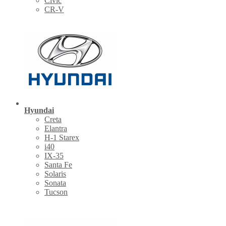
Civic
CR-V
Hyundai
Creta
Elantra
H-1 Starex
i40
IX-35
Santa Fe
Solaris
Sonata
Tucson