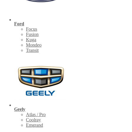
Ford
Focus
Fusion
Kuga
Mondeo
Transit
Geely
Atlas / Pro
Coolray
Emgrand