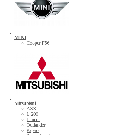
MINI
Cooper F56
Mitsubishi
ASX
L-200
Lancer
Outlander
Pajero