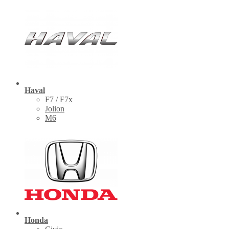
Haval
F7 / F7x
Jolion
M6
Honda