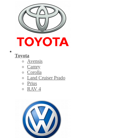
Toyota
Avensis
Camry
Corolla
Land Cruiser Prado
Prius
RAV 4