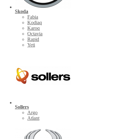
Skoda
Fabia
Kodiaq
Karoq
Octavia
Rapid
Yeti
Sollers
Argo
Atlant