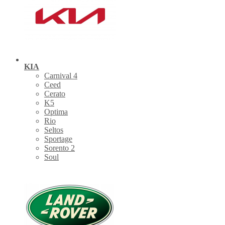
KIA
Carnival 4
Ceed
Cerato
K5
Optima
Rio
Seltos
Sportage
Sorento 2
Soul