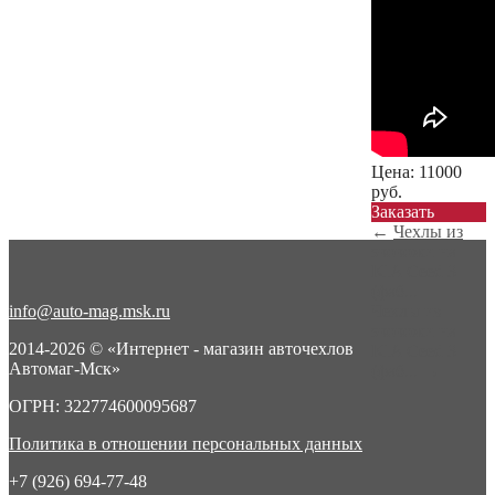
Цена:
11000
руб.
Заказать
←
Чехлы из
экокожи на
KIA Ceed 3
(фаб...
info@auto-mag.msk.ru
Чехлы из
экокожи на
2014-2026 © «Интернет - магазин авточехлов
KIA Ceed 3
Автомаг-Мск»
(фаб...
→
ОГРН: 322774600095687
Политика в отношении персональных данных
+7 (926) 694-77-48