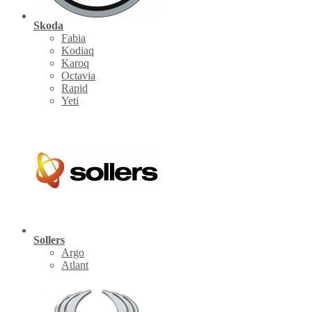
Skoda
Fabia
Kodiaq
Karoq
Octavia
Rapid
Yeti
Sollers
Argo
Atlant