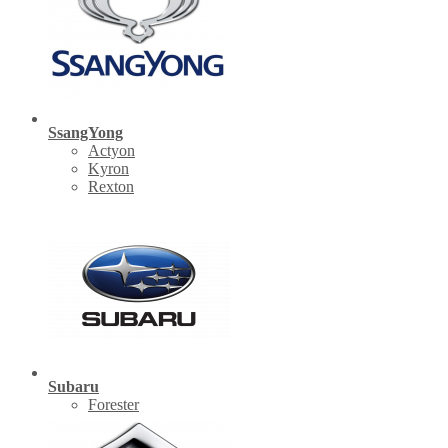
SsangYong
Actyon
Kyron
Rexton
Subaru
Forester