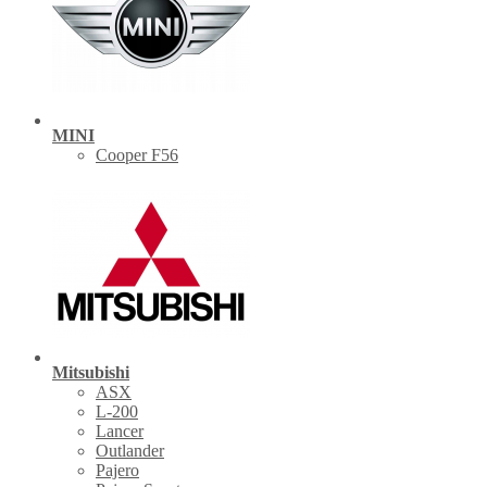
MINI
Cooper F56
Mitsubishi
ASX
L-200
Lancer
Outlander
Pajero