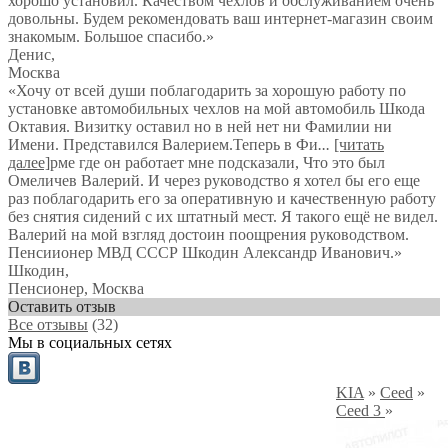
хорошо установил. Качеством чехлов и обслуживанием очень
довольны. Будем рекомендовать ваш интернет-магазин своим
знакомым. Большое спасибо.
»
Денис
,
Москва
«Хочу от всей души поблагодарить за хорошую работу по
установке автомобильных чехлов на мой автомобиль Шкода
Октавия. Визитку оставил но в ней нет ни Фамилии ни
Имени. Представился Валерием.Теперь в Фи
...
[читать
далее]
рме где он работает мне подсказали, Что это был
Омеличев Валерий. И через руководство я хотел бы его еще
раз поблагодарить его за оперативную и качественную работу
без снятия сидений с их штатный мест. Я такого ещё не видел.
Валерий на мой взгляд достоин поощрения руководством.
Пенсиионер МВД СССР Шкодин Александр Иванович.
»
Шкодин
,
Пенсионер, Москва
Оставить отзыв
Все отзывы
(32)
Мы в социальных сетях
KIA
»
Ceed
»
Ceed 3
»