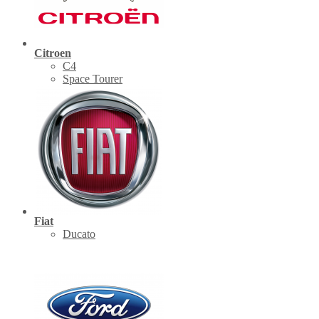
Citroen
C4
Space Tourer
Fiat
Ducato