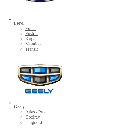
Ford
Focus
Fusion
Kuga
Mondeo
Transit
Geely
Atlas / Pro
Coolray
Emgrand