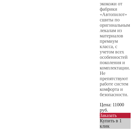
экокожи от
фабрики
«Автопилот»
сшиты по
оригинальным
лекалам из
материалов
премиум
класса, с
учетом всех
особенностей
поколения и
комплектации.
Не
препятствуют
работе систем
комфорта и
безопасности.
Цена:
11000
руб.
Заказать
Купить в 1
клик