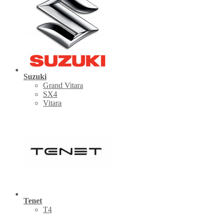
Suzuki
Grand Vitara
SX4
Vitara
Tenet
Т4