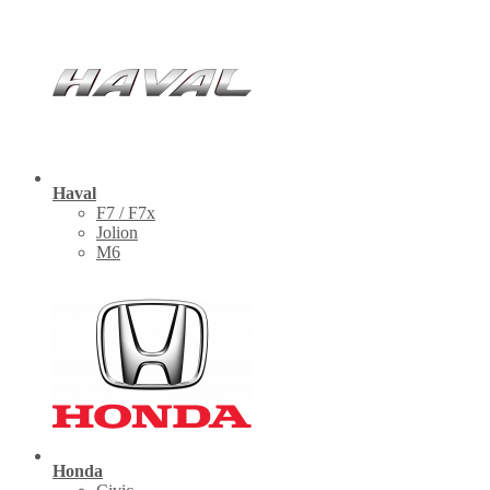
Haval
F7 / F7x
Jolion
M6
Honda