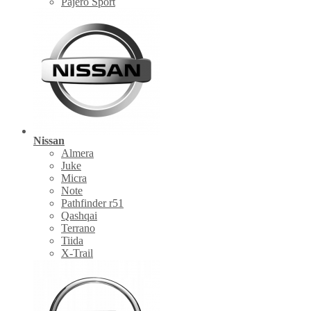
Pajero Sport
Nissan
Almera
Juke
Micra
Note
Pathfinder r51
Qashqai
Terrano
Tiida
X-Trail