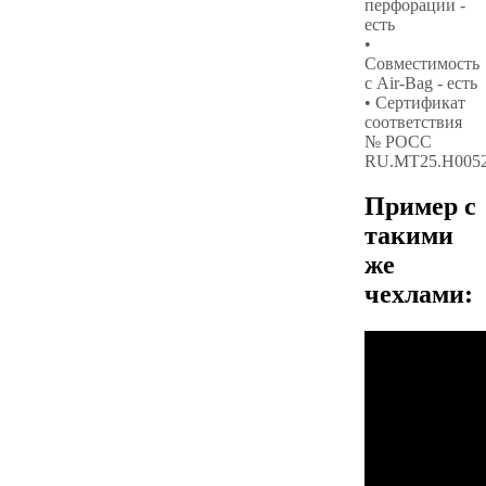
перфорации -
есть
•
Совместимость
с Air-Bag - есть
• Сертификат
соответствия
№ РОСС
RU.МТ25.Н005
Пример с
такими
же
чехлами: