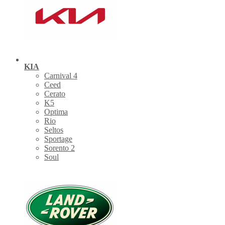
KIA
Carnival 4
Ceed
Cerato
K5
Optima
Rio
Seltos
Sportage
Sorento 2
Soul