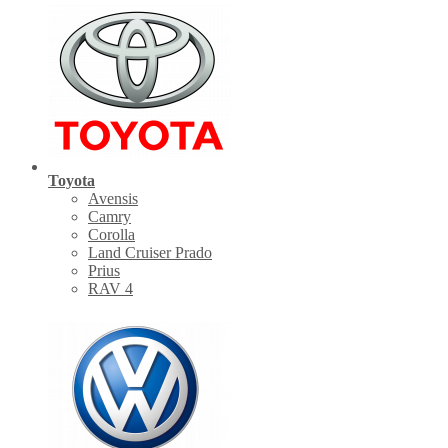
Toyota
Avensis
Camry
Corolla
Land Cruiser Prado
Prius
RAV 4