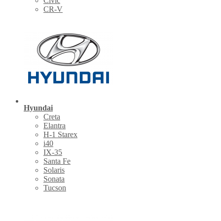
Civic
CR-V
Hyundai
Creta
Elantra
H-1 Starex
i40
IX-35
Santa Fe
Solaris
Sonata
Tucson