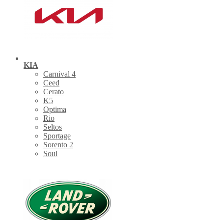
KIA
Carnival 4
Ceed
Cerato
K5
Optima
Rio
Seltos
Sportage
Sorento 2
Soul