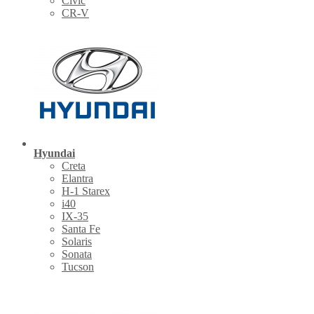
Civic
CR-V
Hyundai
Creta
Elantra
H-1 Starex
i40
IX-35
Santa Fe
Solaris
Sonata
Tucson