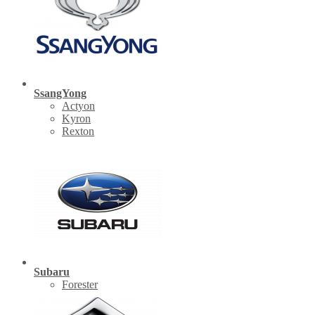
SsangYong
Actyon
Kyron
Rexton
Subaru
Forester