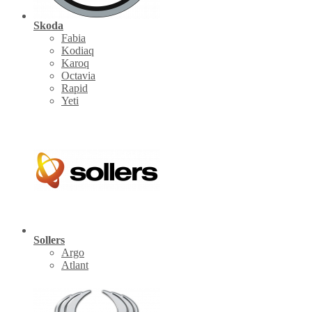
Skoda
Fabia
Kodiaq
Karoq
Octavia
Rapid
Yeti
Sollers
Argo
Atlant