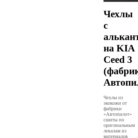
Чехлы
с
алькан
на KIA
Ceed 3
(фабри
Автопи
Чехлы из
экокожи от
фабрики
«Автопилот»
сшиты по
оригинальным
лекалам из
материалов