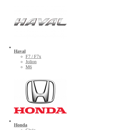
Haval
F7 / F7x
Jolion
M6
Honda