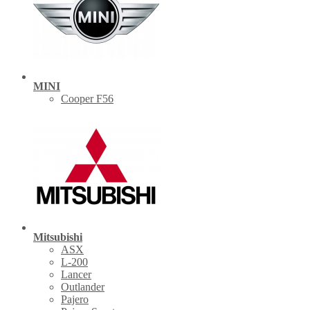
MINI
Cooper F56
Mitsubishi
ASX
L-200
Lancer
Outlander
Pajero