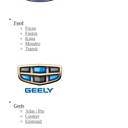
Ford
Focus
Fusion
Kuga
Mondeo
Transit
Geely
Atlas / Pro
Coolray
Emgrand