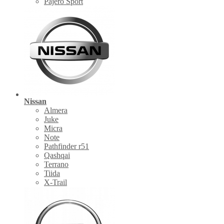
Pajero Sport
Nissan
Almera
Juke
Micra
Note
Pathfinder r51
Qashqai
Terrano
Tiida
X-Trail