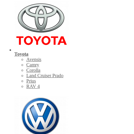
Toyota
Avensis
Camry
Corolla
Land Cruiser Prado
Prius
RAV 4