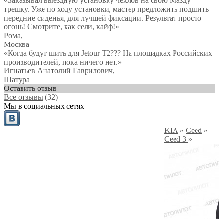
«Заказывал выездную установку чехлов на свою Мазду
трешку. Уже по ходу установки, мастер предложить подшить
передние сиденья, для лучшей фиксации. Результат просто
огонь! Смотрите, как сели, кайф!»
Рома
,
Москва
«Когда будут шить для Jetour T2??? На площадках Российских
производителей, пока ничего нет.»
Игнатьев Анатолий Гаврилович
,
Шатура
Оставить отзыв
Все отзывы
(32)
Мы в социальных сетях
KIA
»
Ceed
»
Ceed 3
»