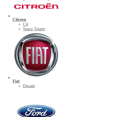
Citroen
C4
Space Tourer
Fiat
Ducato