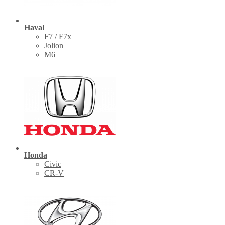
Haval
F7 / F7x
Jolion
M6
Honda
Civic
CR-V