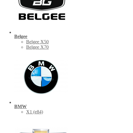
Belgee
Belgee X50
Belgee X70
BMW
X1 (е84)