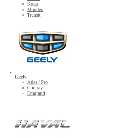
Kuga
Mondeo
Transit
Geely
Atlas / Pro
Coolray
Emgrand