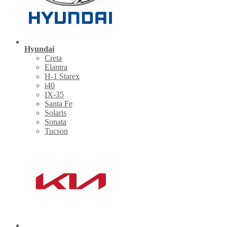
Hyundai
Creta
Elantra
H-1 Starex
i40
IX-35
Santa Fe
Solaris
Sonata
Tucson