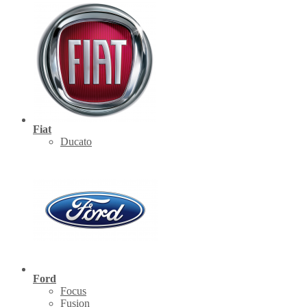
Fiat
Ducato
Ford
Focus
Fusion