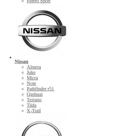
Pajero Sport
Nissan
Almera
Juke
Micra
Note
Pathfinder r51
Qashqai
Terrano
Tiida
X-Trail