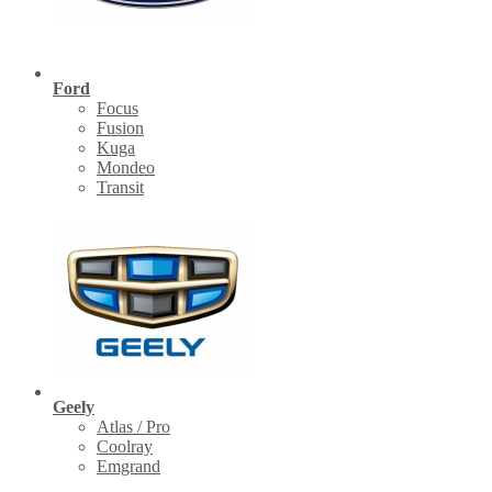
Ford
Focus
Fusion
Kuga
Mondeo
Transit
Geely
Atlas / Pro
Coolray
Emgrand