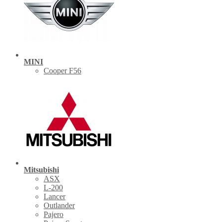
MINI
Cooper F56
Mitsubishi
ASX
L-200
Lancer
Outlander
Pajero