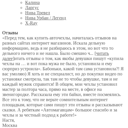
Калина
Ларгус
Нива Тревел
Нива Урбан / Легенд
X-Ray
Отзывы
«Перед тем, как купить авточехлы, начиталась отзывов на
разных сайтах интернет магазинов. Искала дельную
информацию, ведь я не разбираюсь в этом, но вот что то
дельного ничего и не нашла. Было смешно ч
...
[читать
далее]
итать отзывы о том, как якобы девушки пишут «купила
чехлы на … и вот пока мужа не было, установила и ему
сюрприз устроила». Бабоньки, какой там сама установила?! Я
вас умоляю) Я хоть и не специалист, но до покупки видео по
установке смотрела, так там не то чтобы девушке, там и не
каждый мужик справится! В общем, мои чехлы установил
мастер за полтора часа, прямо на месте, в офисе на
звенигородке. Рассказала ему эти байки, вместе посмеялись.
Все это к тому, что не верьте сомнительным интернет
площадкам, которые сами пишут эти отзывы и рассказывают
сказки. А ребяткам «Автомагавцам» большое спасибо и за
чехлы и за честный подход к работе!
»
Настя
,
Москва