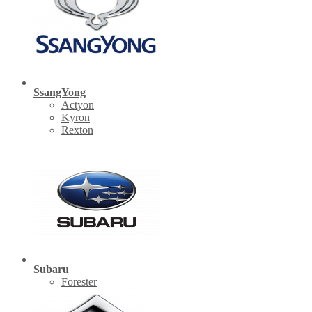
SsangYong
Actyon
Kyron
Rexton
Subaru
Forester