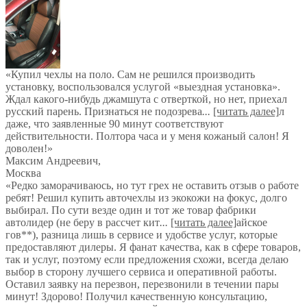
«Купил чехлы на поло. Сам не решился производить
установку, воспользовался услугой «выездная установка».
Ждал какого-нибудь джамшута с отверткой, но нет, приехал
русский парень. Признаться не подозрева
...
[читать далее]
л
даже, что заявленные 90 минут соответствуют
действительности. Полтора часа и у меня кожаный салон! Я
доволен!
»
Максим Андреевич
,
Москва
«Редко заморачиваюсь, но тут грех не оставить отзыв о работе
ребят! Решил купить авточехлы из экокожи на фокус, долго
выбирал. По сути везде один и тот же товар фабрики
автолидер (не беру в рассчет кит
...
[читать далее]
айское
гов**), разница лишь в сервисе и удобстве услуг, которые
предоставляют дилеры. Я фанат качества, как в сфере товаров,
так и услуг, поэтому если предложения схожи, всегда делаю
выбор в сторону лучшего сервиса и оперативной работы.
Оставил заявку на перезвон, перезвонили в течении пары
минут! Здорово! Получил качественную консультацию,