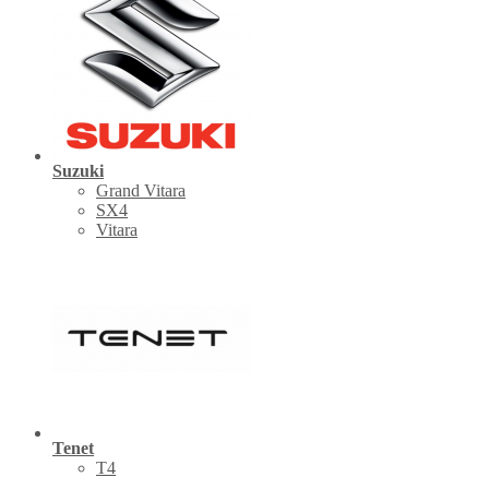
Suzuki
Grand Vitara
SX4
Vitara
Tenet
Т4