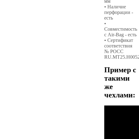
мм
• Наличие
перфорации -
есть
•
Совместимость
с Air-Bag - есть
• Сертификат
соответствия
№ РОСС
RU.МТ25.Н005
Пример с
такими
же
чехлами: