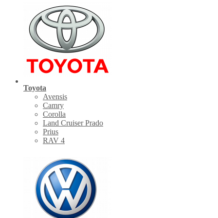
Toyota
Avensis
Camry
Corolla
Land Cruiser Prado
Prius
RAV 4