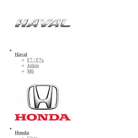
Haval
F7 / F7x
Jolion
M6
Honda