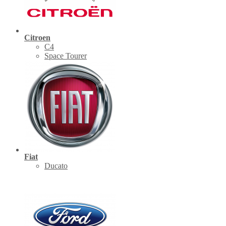
Citroen
C4
Space Tourer
Fiat
Ducato