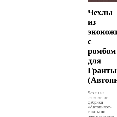
Чехлы
из
экокож
с
ромбом
для
Гранты
(Автоп
Чехлы из
экокожи от
фабрики
«Автопилот»
сшиты по
оригинальным