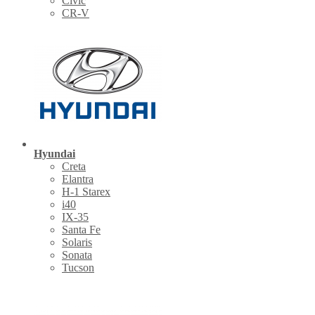
Civic
CR-V
Hyundai
Creta
Elantra
H-1 Starex
i40
IX-35
Santa Fe
Solaris
Sonata
Tucson