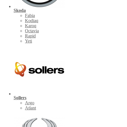
Skoda
Fabia
Kodiaq
Karoq
Octavia
Rapid
Yeti
Sollers
Argo
Atlant