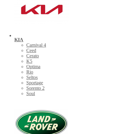
KIA
Carnival 4
Ceed
Cerato
K5
Optima
Rio
Seltos
Sportage
Sorento 2
Soul