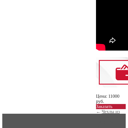
Цена:
11000
руб.
Заказать
←
Чехлы из
экокожи на
Ладу Гранту
(Ав...