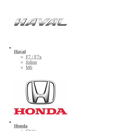
Haval
F7 / F7x
Jolion
M6
Honda