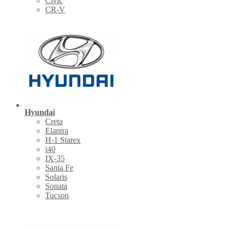
Civic
CR-V
Hyundai
Creta
Elantra
H-1 Starex
i40
IX-35
Santa Fe
Solaris
Sonata
Tucson