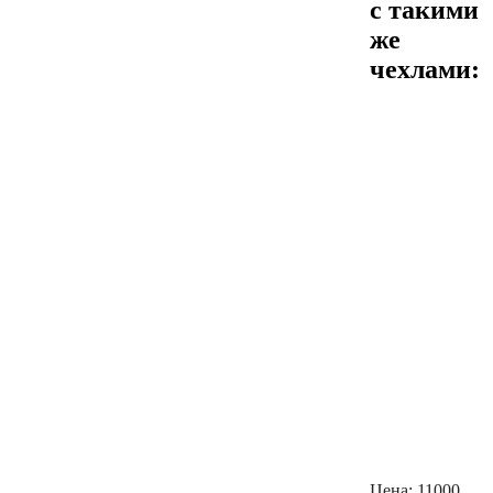
с такими
же
чехлами:
Цена:
11000