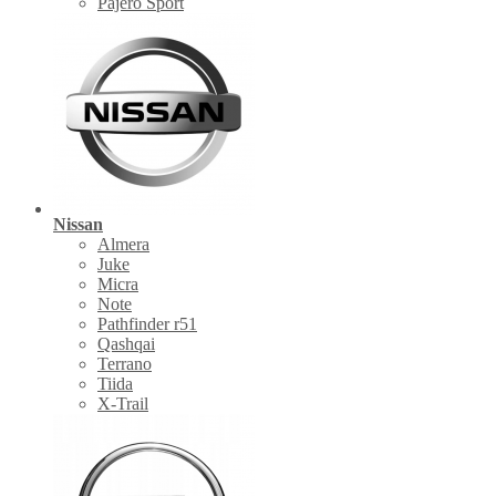
Pajero Sport
Nissan
Almera
Juke
Micra
Note
Pathfinder r51
Qashqai
Terrano
Tiida
X-Trail