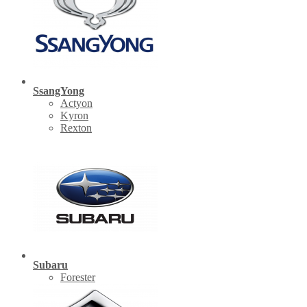
SsangYong
Actyon
Kyron
Rexton
Subaru
Forester