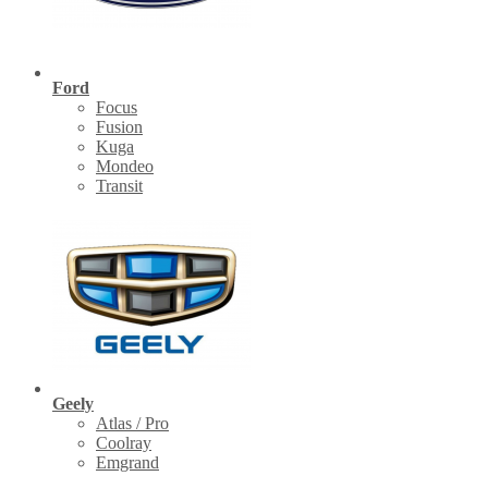
Ford
Focus
Fusion
Kuga
Mondeo
Transit
Geely
Atlas / Pro
Coolray
Emgrand