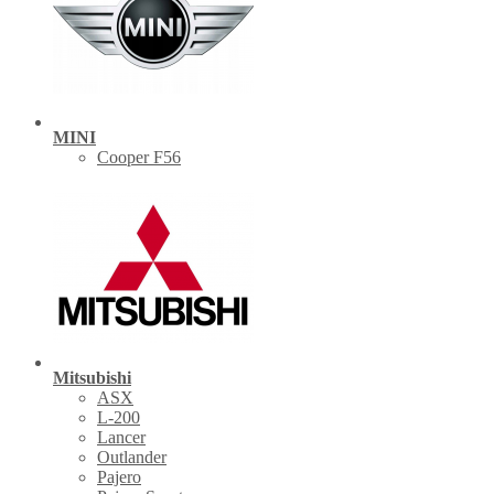
MINI
Cooper F56
Mitsubishi
ASX
L-200
Lancer
Outlander
Pajero