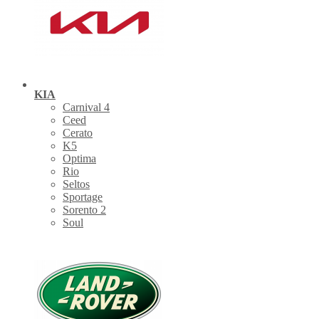
KIA
Carnival 4
Ceed
Cerato
K5
Optima
Rio
Seltos
Sportage
Sorento 2
Soul