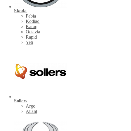
Skoda
Fabia
Kodiaq
Karoq
Octavia
Rapid
Yeti
Sollers
Argo
Atlant