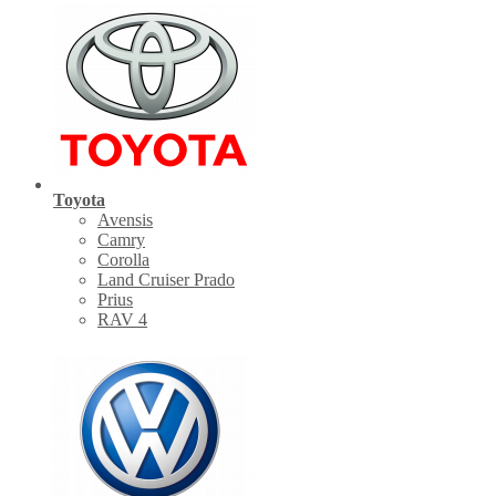
Toyota
Avensis
Camry
Corolla
Land Cruiser Prado
Prius
RAV 4