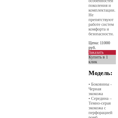
особенностей
поколения и
комплектации.
Не
препятствуют
работе систем
комфорта и
безопасности.
Цена:
11000
руб.
Заказать
Купить в 1
клик
Модель:
• Боковины -
Черная
экокожа
• Середина –
Темно-серая
экокожа с
перфорацией
ромб