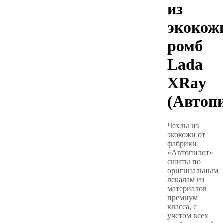
из
экокож
ромб
Lada
XRay
(Автоп
Чехлы из
экокожи от
фабрики
«Автопилот»
сшиты по
оригинальным
лекалам из
материалов
премиум
класса, с
учетом всех