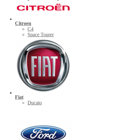
Citroen
C4
Space Tourer
Fiat
Ducato