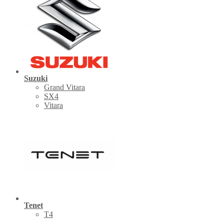
Suzuki
Grand Vitara
SX4
Vitara
Tenet
Т4