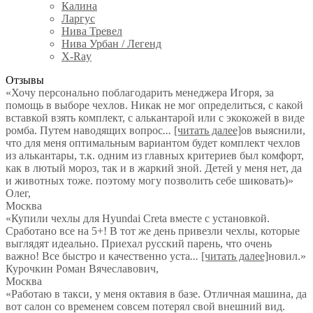
Калина
Ларгус
Нива Тревел
Нива Урбан / Легенд
X-Ray
Отзывы
«Хочу персонально поблагодарить менеджера Игоря, за
помощь в выборе чехлов. Никак не мог определиться, с какой
вставкой взять комплект, с алькантарой или с экокожей в виде
ромба. Путем наводящих вопрос
...
[читать далее]
ов выяснили,
что для меня оптимальным вариантом будет комплект чехлов
из алькантары, т.к. одним из главных критериев был комфорт,
как в лютый мороз, так и в жаркий зной. Детей у меня нет, да
и животных тоже. поэтому могу позволить себе шиковать)
»
Олег
,
Москва
«Купили чехлы для Hyundai Creta вместе с установкой.
Сработано все на 5+! В тот же день привезли чехлы, которые
выглядят идеально. Приехал русский парень, что очень
важно! Все быстро и качественно уста
...
[читать далее]
новил.
»
Курочкин Роман Вячеславович
,
Москва
«Работаю в такси, у меня октавия в базе. Отличная машина, да
вот салон со временем совсем потерял свой внешний вид.