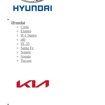
Hyundai
Creta
Elantra
H-1 Starex
i40
IX-35
Santa Fe
Solaris
Sonata
Tucson