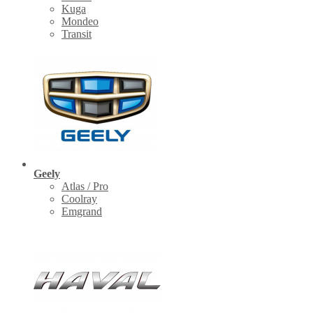
Kuga
Mondeo
Transit
Geely
Atlas / Pro
Coolray
Emgrand