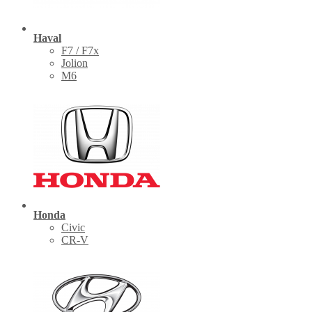
Haval
F7 / F7x
Jolion
M6
Honda
Civic
CR-V