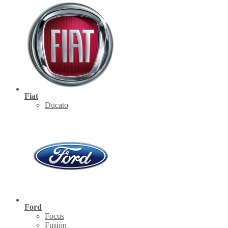
Fiat
Ducato
Ford
Focus
Fusion