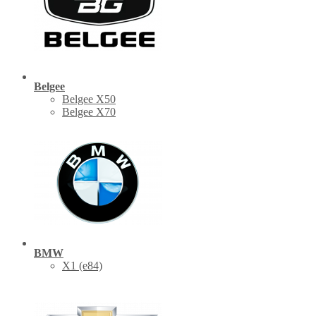
Belgee
Belgee X50
Belgee X70
BMW
X1 (е84)