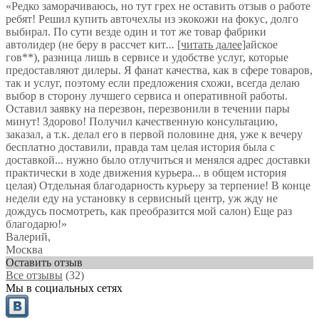
«Редко заморачиваюсь, но тут грех не оставить отзыв о работе
ребят! Решил купить авточехлы из экокожи на фокус, долго
выбирал. По сути везде один и тот же товар фабрики
автолидер (не беру в рассчет кит
...
[читать далее]
айское
гов**), разница лишь в сервисе и удобстве услуг, которые
предоставляют дилеры. Я фанат качества, как в сфере товаров,
так и услуг, поэтому если предложения схожи, всегда делаю
выбор в сторону лучшего сервиса и оперативной работы.
Оставил заявку на перезвон, перезвонили в течении пары
минут! Здорово! Получил качественную консультацию,
заказал, а т.к. делал его в первой половине дня, уже к вечеру
бесплатно доставили, правда там целая история была с
доставкой... нужно было отлучиться и менялся адрес доставки
практически в ходе движения курьера... в общем история
целая) Отдельная благодарность курьеру за терпение! В конце
недели еду на установку в сервисный центр, уж жду не
дождусь посмотреть, как преобразится мой салон) Еще раз
благодарю!
»
Валерий
,
Москва
Оставить отзыв
Все отзывы
(32)
Мы в социальных сетях