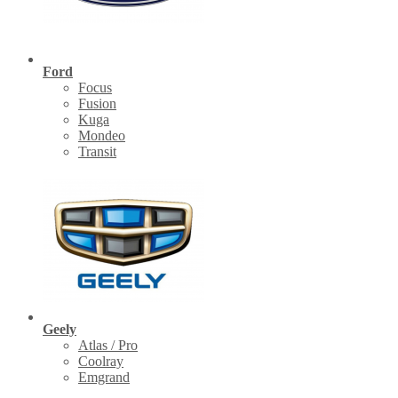
Ford
Focus
Fusion
Kuga
Mondeo
Transit
Geely
Atlas / Pro
Coolray
Emgrand