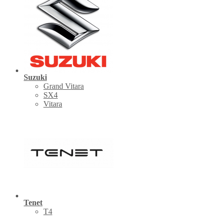
Suzuki
Grand Vitara
SX4
Vitara
Tenet
Т4