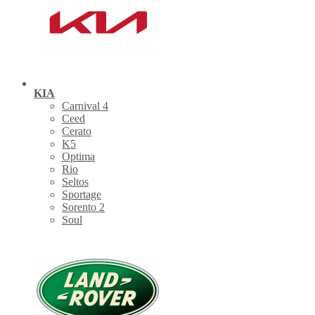
KIA
Carnival 4
Ceed
Cerato
K5
Optima
Rio
Seltos
Sportage
Sorento 2
Soul