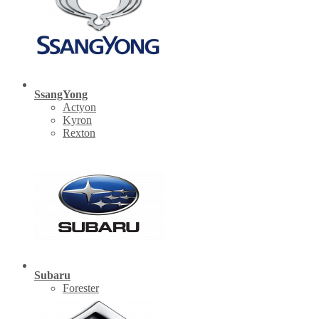
SsangYong
Actyon
Kyron
Rexton
Subaru
Forester