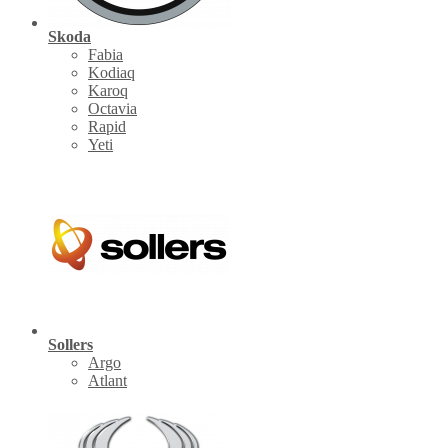
Skoda
Fabia
Kodiaq
Karoq
Octavia
Rapid
Yeti
Sollers
Argo
Atlant