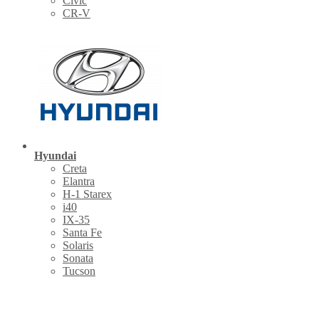
Civic
CR-V
Hyundai
Creta
Elantra
H-1 Starex
i40
IX-35
Santa Fe
Solaris
Sonata
Tucson