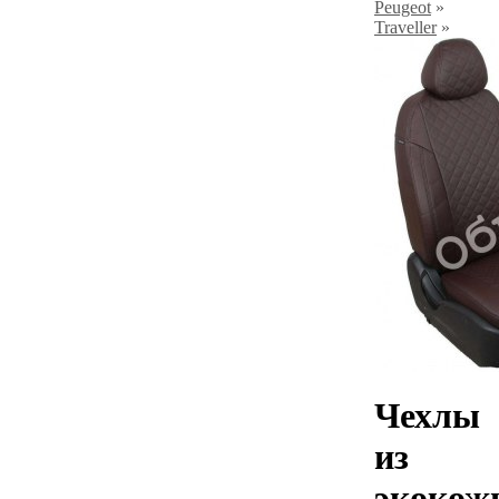
Peugeot
»
Traveller
»
Чехлы
из
экокож