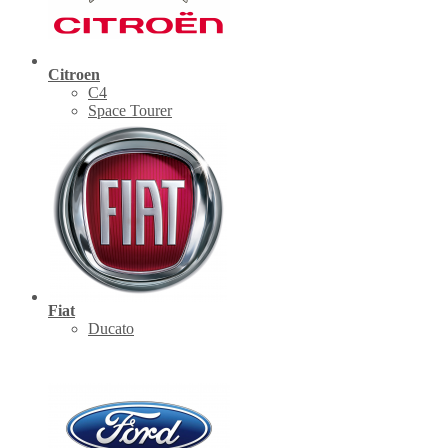
Citroen
C4
Space Tourer
Fiat
Ducato