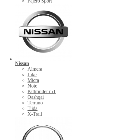
Pajero Sport
Nissan
Almera
Juke
Micra
Note
Pathfinder r51
Qashqai
Terrano
Tiida
X-Trail