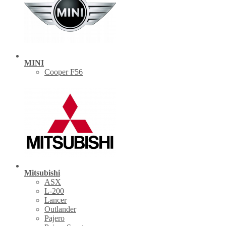
MINI
Cooper F56
Mitsubishi
ASX
L-200
Lancer
Outlander
Pajero