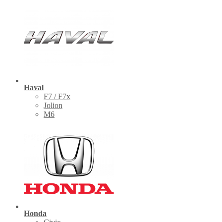
Haval
F7 / F7x
Jolion
M6
Honda