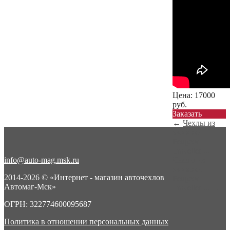
Цена:
17000
руб.
Заказать
←
Чехлы из
экокожи
Peugeot
Traveller ...
info@auto-mag.msk.ru
Чехлы из
экокожи
2014-2026 © «Интернет - магазин авточехлов
Peugeot
Автомаг-Мск»
Traveller ...
→
ОГРН: 322774600095687
Политика в отношении персональных данных