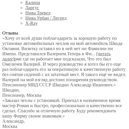
Калина
Ларгус
Нива Тревел
Нива Урбан / Легенд
X-Ray
Отзывы
«Хочу от всей души поблагодарить за хорошую работу по
установке автомобильных чехлов на мой автомобиль Шкода
Октавия. Визитку оставил но в ней нет ни Фамилии ни
Имени. Представился Валерием.Теперь в Фи
...
[читать
далее]
рме где он работает мне подсказали, Что это был
Омеличев Валерий. И через руководство я хотел бы его еще
раз поблагодарить его за оперативную и качественную работу
без снятия сидений с их штатный мест. Я такого ещё не видел.
Валерий на мой взгляд достоин поощрения руководством.
Пенсиионер МВД СССР Шкодин Александр Иванович.
»
Шкодин
,
Пенсионер, Москва
«Заказал чехлы с установкой. Приехал в назначенное время
мастер Роман и быстро, профессионально и качественно все
сделал. Спасибо за отличную работу. Буду рекомендовать
вашу Фирму своим знакомым.»
Александр
,
Москва