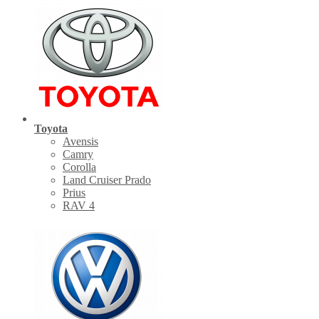
Toyota
Avensis
Camry
Corolla
Land Cruiser Prado
Prius
RAV 4