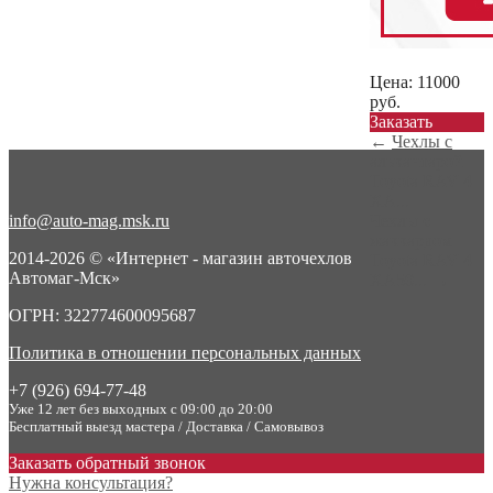
Цена:
11000
руб.
Заказать
←
Чехлы с
алькантарой
Toyota RAV 4
XA...
info@auto-mag.msk.ru
Чехлы с
жаккардом
2014-2026 © «Интернет - магазин авточехлов
Toyota RAV 4
Автомаг-Мск»
XA50...
→
ОГРН: 322774600095687
Политика в отношении персональных данных
+7 (926) 694-77-48
Уже 12 лет без выходных с 09:00 до 20:00
Бесплатный выезд мастера / Доставка / Самовывоз
Заказать обратный звонок
Нужна консультация?