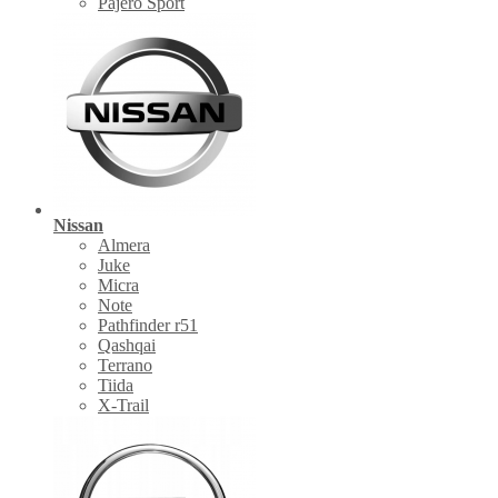
Pajero Sport
Nissan
Almera
Juke
Micra
Note
Pathfinder r51
Qashqai
Terrano
Tiida
X-Trail