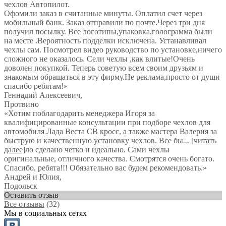
чехлов Автопилот.
Офомили заказ в считанные минуты. Оплатил счет через
мобильный банк. Заказ отправили по почте.Через три дня
получил посылку. Все логотипы,упаковка,голограмма были
на месте .Вероятность подделки исключена. Устанавливал
чехлы сам. Посмотрел видео руководство по установке,ничего
сложного не оказалось. Сели чехлы ,как влитые!Очень
доволен покупкой. Теперь советую всем своим друзьям и
знакомым обращаться в эту фирму.Не реклама,просто от души
спасибо ребятам!
»
Геннадий Алексеевич
,
Протвино
«Хотим поблагодарить менеджера Игоря за
квалифицированные консультации при подборе чехлов для
автомобиля Лада Веста СВ кросс, а также мастера Валерия за
быструю и качественную установку чехлов. Все бы
...
[читать
далее]
ло сделано четко и идеально. Сами чехлы
оригинальные, отличного качества. Смотрятся очень богато.
Спасибо, ребята!!! Обязательно вас будем рекомендовать.
»
Андрей и Юлия
,
Подольск
Оставить отзыв
Все отзывы
(32)
Мы в социальных сетях