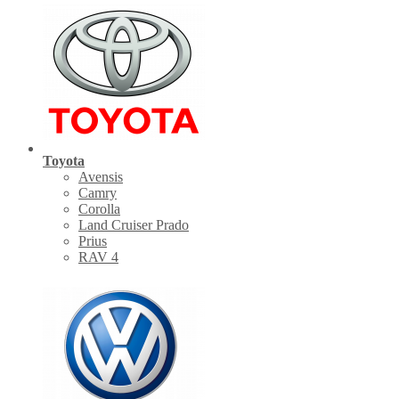
Toyota
Avensis
Camry
Corolla
Land Cruiser Prado
Prius
RAV 4