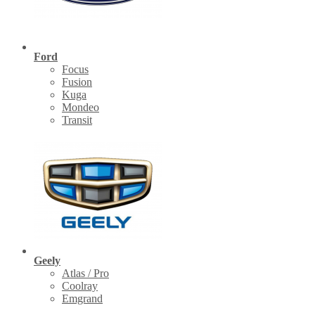
Ford
Focus
Fusion
Kuga
Mondeo
Transit
Geely
Atlas / Pro
Coolray
Emgrand