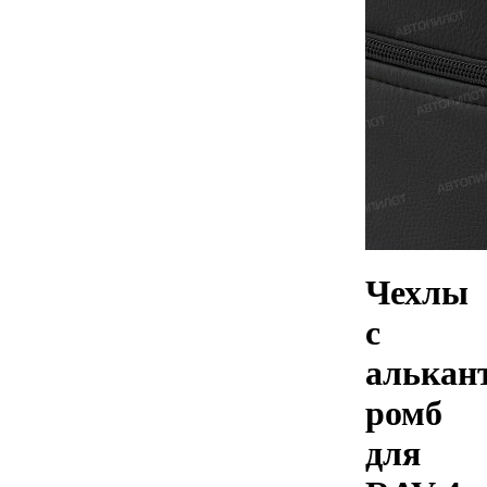
Чехлы
с
алькан
ромб
для