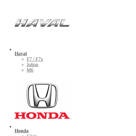
Haval
F7 / F7x
Jolion
M6
Honda