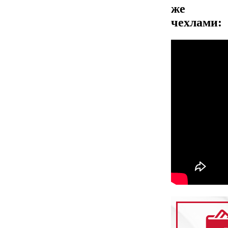
же
чехлами: