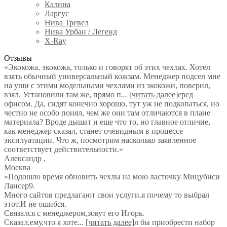
Калина
Ларгус
Нива Тревел
Нива Урбан / Легенд
X-Ray
Отзывы
«Экокожа, экокожа, только и говорят об этих чехлах. Хотел
взять обычный универсальный кожзам. Менеджер подсел мне
на уши с этими модельными чехлами из экокожи, поверил,
взял. Установили там же, прямо п
...
[читать далее]
еред
офисом. Да, сидят конечно хорошо, тут уж не подкопаться, но
честно не особо понял, чем же они там отличаются в плане
материала? Вроде дышат и еще что то, но главное отличие,
как менеджер сказал, станет очевидным в процессе
эксплуатации. Что ж, посмотрим насколько заявленное
соответствует действительности.
»
Александр
,
Москва
«Подошло время обновить чехлы на мою ласточку Мицубиси
Лансер9.
Много сайтов предлагают свои услуги.я почему то выбрал
этот.И не ошибся.
Связался с менеджером,зовут его Игорь.
Сказал,ему,что я хоте
...
[читать далее]
л бы приобрести набор