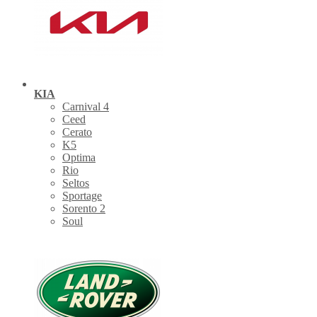
KIA
Carnival 4
Ceed
Cerato
K5
Optima
Rio
Seltos
Sportage
Sorento 2
Soul