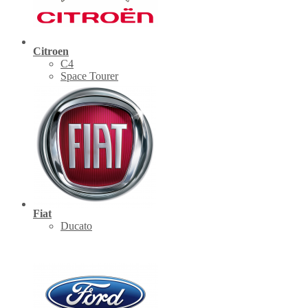
Citroen
C4
Space Tourer
Fiat
Ducato