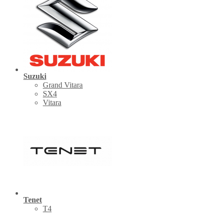
Suzuki
Grand Vitara
SX4
Vitara
Tenet
Т4