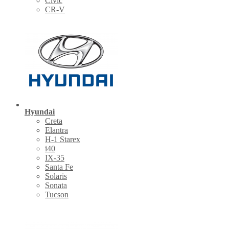
Civic
CR-V
Hyundai
Creta
Elantra
H-1 Starex
i40
IX-35
Santa Fe
Solaris
Sonata
Tucson