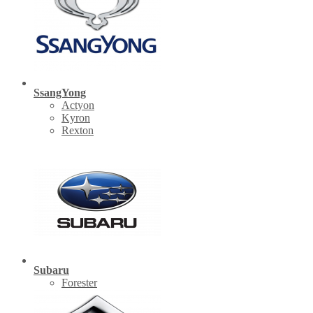
SsangYong
Actyon
Kyron
Rexton
Subaru
Forester