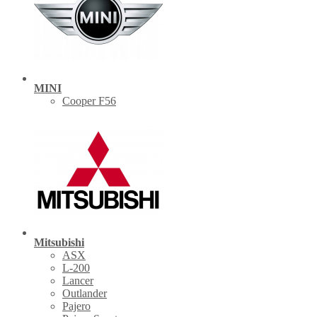
MINI
Cooper F56
Mitsubishi
ASX
L-200
Lancer
Outlander
Pajero