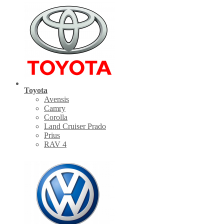
Toyota
Avensis
Camry
Corolla
Land Cruiser Prado
Prius
RAV 4