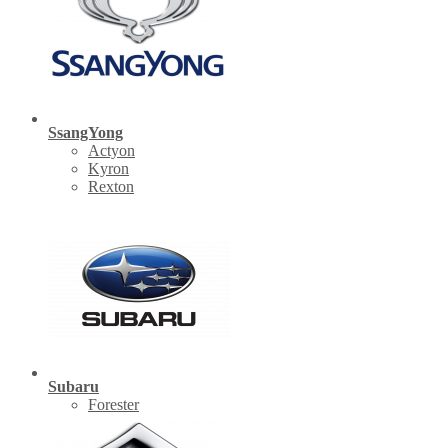
SsangYong
Actyon
Kyron
Rexton
Subaru
Forester