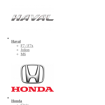
Haval
F7 / F7x
Jolion
M6
Honda