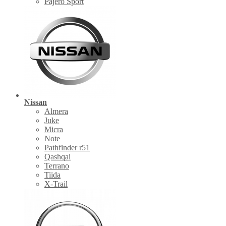
Pajero Sport
Nissan
Almera
Juke
Micra
Note
Pathfinder r51
Qashqai
Terrano
Tiida
X-Trail