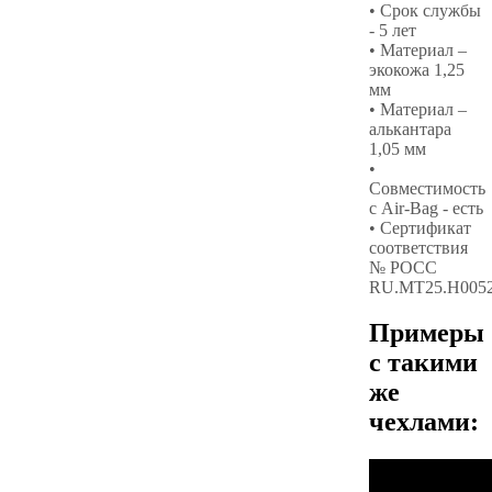
• Срок службы
- 5 лет
• Материал –
экокожа 1,25
мм
• Материал –
алькантара
1,05 мм
•
Совместимость
с Air-Bag - есть
• Сертификат
соответствия
№ РОСС
RU.МТ25.Н005
Примеры
с такими
же
чехлами: