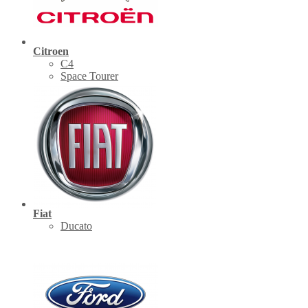
Citroen
C4
Space Tourer
Fiat
Ducato