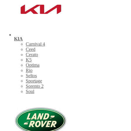
KIA
Carnival 4
Ceed
Cerato
K5
Optima
Rio
Seltos
Sportage
Sorento 2
Soul