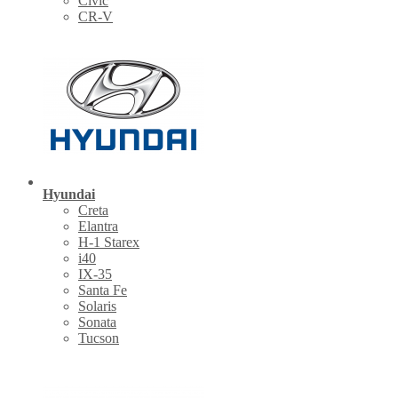
Civic
CR-V
Hyundai
Creta
Elantra
H-1 Starex
i40
IX-35
Santa Fe
Solaris
Sonata
Tucson