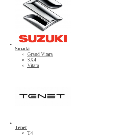
Suzuki
Grand Vitara
SX4
Vitara
Tenet
Т4