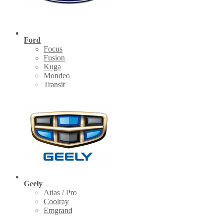
Ford
Focus
Fusion
Kuga
Mondeo
Transit
Geely
Atlas / Pro
Coolray
Emgrand