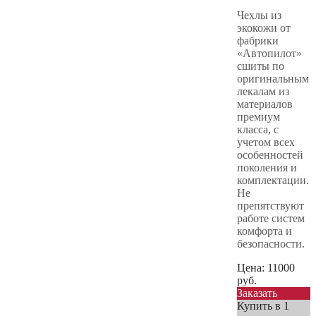
Чехлы из
экокожи от
фабрики
«Автопилот»
сшиты по
оригинальным
лекалам из
материалов
премиум
класса, с
учетом всех
особенностей
поколения и
комплектации.
Не
препятствуют
работе систем
комфорта и
безопасности.
Цена:
11000
руб.
Заказать
Купить в 1