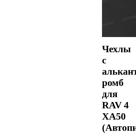
Чехлы
с
алькан
ромб
для
RAV 4
XA50
(Автоп