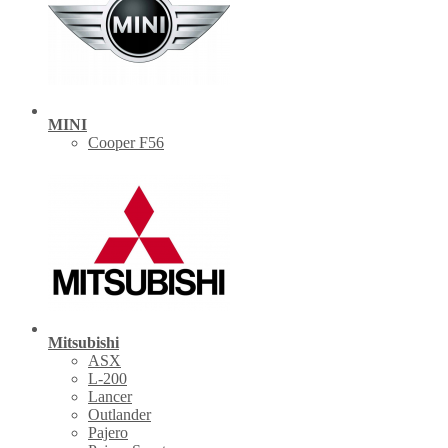
MINI
Cooper F56
Mitsubishi
ASX
L-200
Lancer
Outlander
Pajero