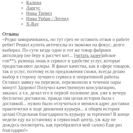
Калина
Ларгус
Нива Тревел
Нива Урбан / Легенд
X-Ray
Отзывы
«Редко заморачиваюсь, но тут грех не оставить отзыв о работе
ребят! Решил купить авточехлы из экокожи на фокус, долго
выбирал. По сути везде один и тот же товар фабрики
автолидер (не беру в рассчет кит
...
[читать далее]
айское
гов**), разница лишь в сервисе и удобстве услуг, которые
предоставляют дилеры. Я фанат качества, как в сфере товаров,
так и услуг, поэтому если предложения схожи, всегда делаю
выбор в сторону лучшего сервиса и оперативной работы.
Оставил заявку на перезвон, перезвонили в течении пары
минут! Здорово! Получил качественную консультацию,
заказал, а т.к. делал его в первой половине дня, уже к вечеру
бесплатно доставили, правда там целая история была с
доставкой... нужно было отлучиться и менялся адрес доставки
практически в ходе движения курьера... в общем история
целая) Отдельная благодарность курьеру за терпение! В конце
недели еду на установку в сервисный центр, уж жду не
дождусь посмотреть, как преобразится мой салон) Еще раз
благодарю!
»