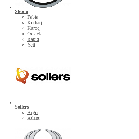
Skoda
Fabia
Kodiaq
Karoq
Octavia
Rapid
Yeti
Sollers
Argo
Atlant