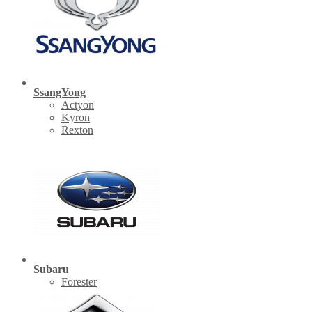
SsangYong
Actyon
Kyron
Rexton
Subaru
Forester