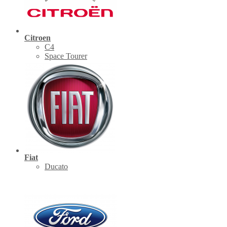
Citroen
C4
Space Tourer
Fiat
Ducato