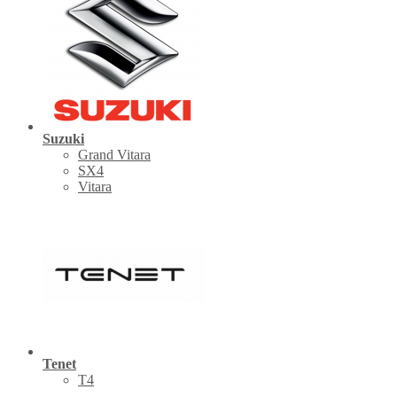
Suzuki
Grand Vitara
SX4
Vitara
Tenet
Т4