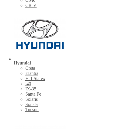
Civic
CR-V
Hyundai
Creta
Elantra
H-1 Starex
i40
IX-35
Santa Fe
Solaris
Sonata
Tucson