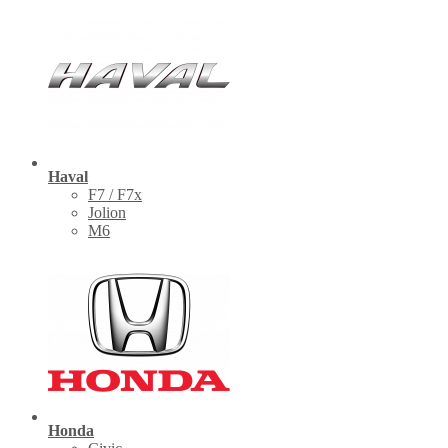
Haval
F7 / F7x
Jolion
M6
Honda