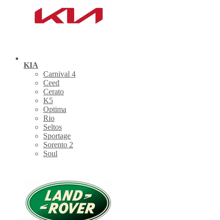
KIA
Carnival 4
Ceed
Cerato
K5
Optima
Rio
Seltos
Sportage
Sorento 2
Soul