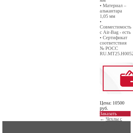
мм
• Материал –
алькантара
1,05 мм
•
Совместимость
с Air-Bag - есть
• Сертификат
соответствия
№ РОСС
RU.МТ25.Н005
Цена:
10500
руб.
Заказать
←
Чехлы с
алькантарой
ромб для RAV