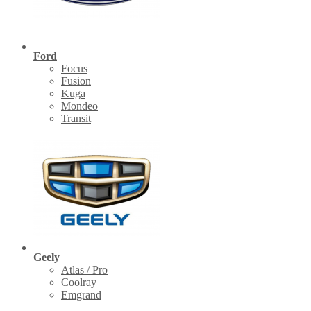
Ford
Focus
Fusion
Kuga
Mondeo
Transit
Geely
Atlas / Pro
Coolray
Emgrand