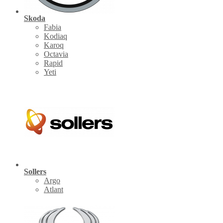
Skoda
Fabia
Kodiaq
Karoq
Octavia
Rapid
Yeti
Sollers
Argo
Atlant