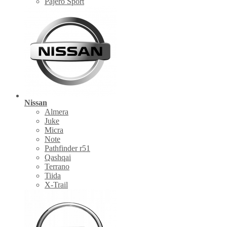
Pajero Sport
Nissan
Almera
Juke
Micra
Note
Pathfinder r51
Qashqai
Terrano
Tiida
X-Trail