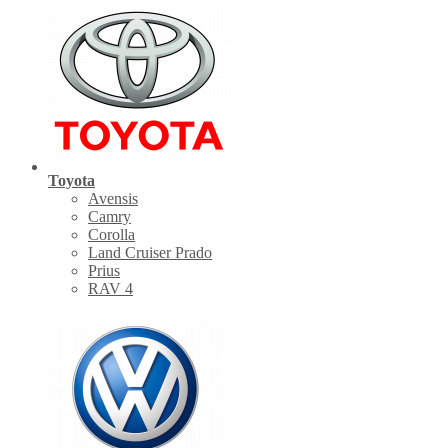
Toyota
Avensis
Camry
Corolla
Land Cruiser Prado
Prius
RAV 4