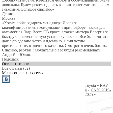
хорошо установил. Качеством чехлов и обслуживанием очень
довольны. Будем рекомендовать ваш интернет-магазин своим
знакомым. Большое спасибо.
»
Денис
,
Москва
«Хотим поблагодарить менеджера Игоря за
квалифицированные консультации при подборе чехлов для
автомобиля Лада Веста СВ кросс, а также мастера Валерия за
быструю и качественную установку чехлов. Все бы
...
[читать
далее]
ло сделано четко и идеально. Сами чехлы
оригинальные, отличного качества. Смотрятся очень богато.
Спасибо, ребята!!! Обязательно вас будем рекомендовать.
»
Андрей и Юлия
,
Подольск
Оставить отзыв
Все отзывы
(32)
Мы в социальных сетях
Toyota
»
RAV
4
»
СА50 2019-
2025
»