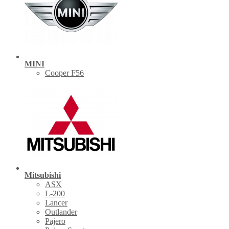
MINI
Cooper F56
Mitsubishi
ASX
L-200
Lancer
Outlander
Pajero