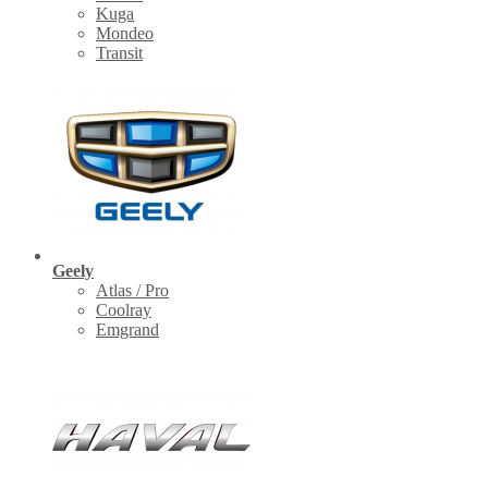
Kuga
Mondeo
Transit
Geely
Atlas / Pro
Coolray
Emgrand