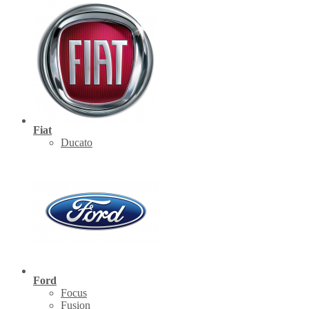
Fiat
Ducato
Ford
Focus
Fusion