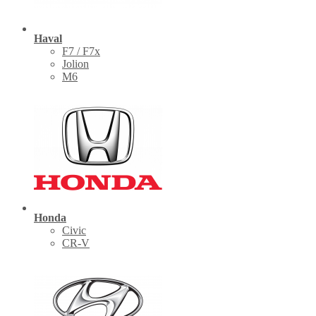
Haval
F7 / F7x
Jolion
M6
Honda
Civic
CR-V