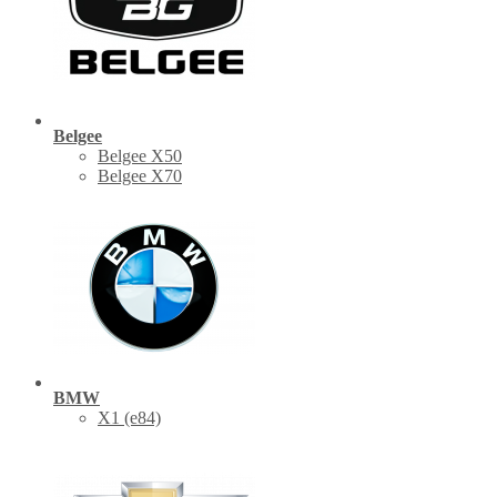
Belgee
Belgee X50
Belgee X70
BMW
X1 (е84)