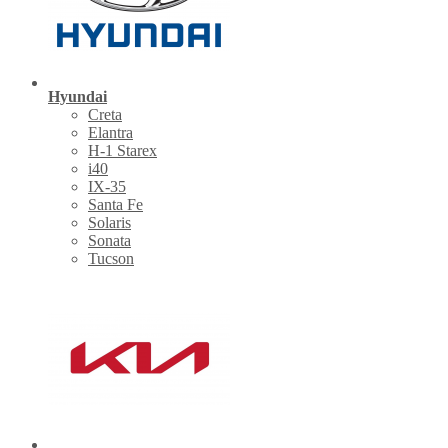
Hyundai
Creta
Elantra
H-1 Starex
i40
IX-35
Santa Fe
Solaris
Sonata
Tucson