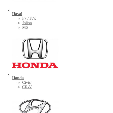
Haval
F7 / F7x
Jolion
M6
Honda
Civic
CR-V