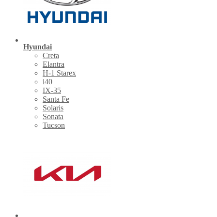
Hyundai
Creta
Elantra
H-1 Starex
i40
IX-35
Santa Fe
Solaris
Sonata
Tucson