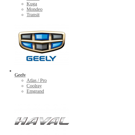
Kuga
Mondeo
Transit
Geely
Atlas / Pro
Coolray
Emgrand