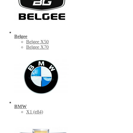
Belgee
Belgee X50
Belgee X70
BMW
X1 (е84)