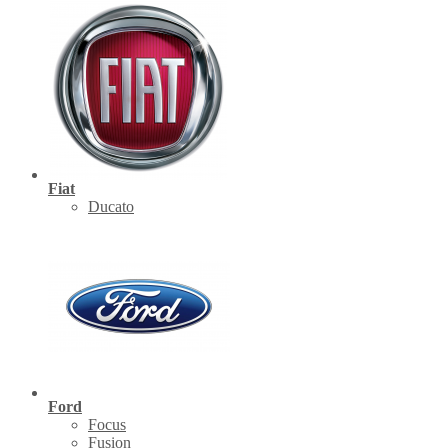
Fiat
Ducato
Ford
Focus
Fusion