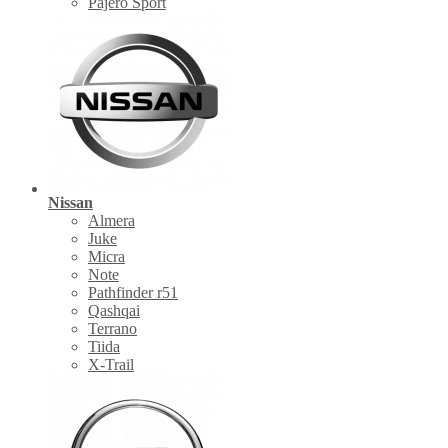
Pajero Sport
Nissan
Almera
Juke
Micra
Note
Pathfinder r51
Qashqai
Terrano
Tiida
X-Trail