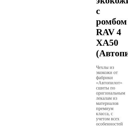
экокож
с
ромбом
RAV 4
XA50
(Автоп
Чехлы из
экокожи от
фабрики
«Автопилот»
сшиты по
оригинальным
лекалам из
материалов
премиум
класса, с
учетом всех
особенностей