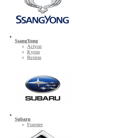
SsangYong
Actyon
Kyron
Rexton
Subaru
Forester