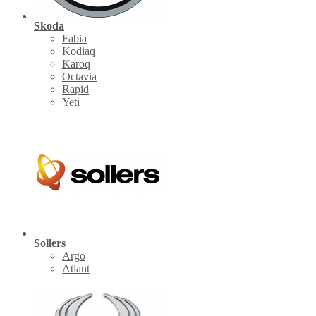
Skoda
Fabia
Kodiaq
Karoq
Octavia
Rapid
Yeti
Sollers
Argo
Atlant