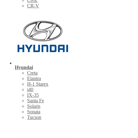
Civic
CR-V
Hyundai
Creta
Elantra
H-1 Starex
i40
IX-35
Santa Fe
Solaris
Sonata
Tucson