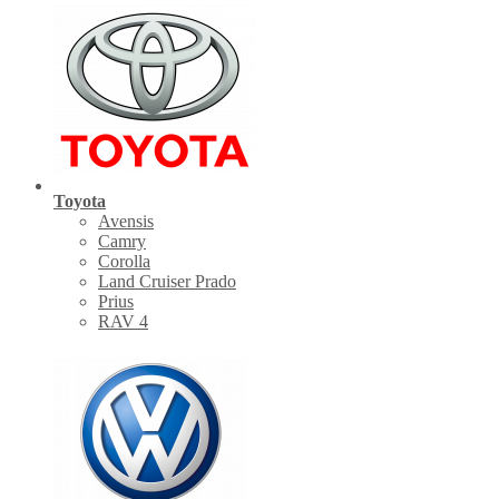
Toyota
Avensis
Camry
Corolla
Land Cruiser Prado
Prius
RAV 4