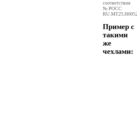
соответствия
№ РОСС
RU.МТ25.Н005
Пример с
такими
же
чехлами: