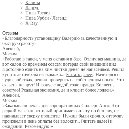
Калина
Ларгус
Нива Тревел
Нива Урбан / Легенд
X-Ray
Отзывы
«Благодарность установщику Валерию за качественную и
быструю работу»
Алексей
,
Москва
«Работаю в такси, у меня октавия в базе. Отличная машина, да
вот салон со временем совсем потерял свой внешний вид.
Постоянно ездить на хим.чистки денег не напасешься. Решил
купить авточехлы из экокожи
...
[читать далее]
. Начитался о
чудо свойствах, решил проверить на собственном опыте. Что
сказать, не врут! И фокус с водой тоже правда. Коллеги,
советую! Реальная экономия, да и клиент более лоялен.
»
Алексей
,
Москва
«Заказывали чехлы для корпоративных Соллерс Арго. Это
редкий магазин, который принимает оплату по безналу, не
накидывает сверху проценты. Нужны были срочно, отгрузку
произвели в день оплаты без волокит
...
[читать далее]
и
ожиданий. Рекомендую!
»