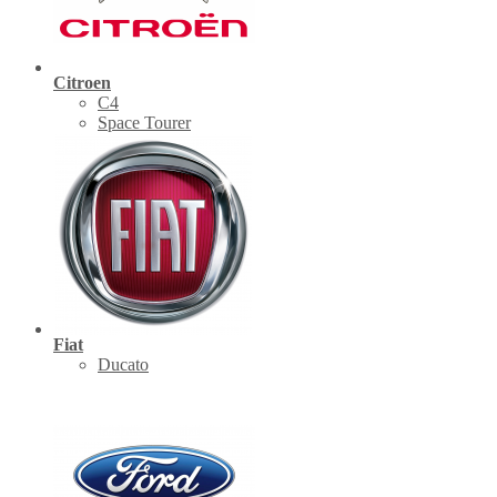
Citroen
C4
Space Tourer
Fiat
Ducato