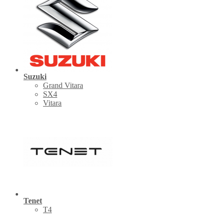
Suzuki
Grand Vitara
SX4
Vitara
Tenet
Т4