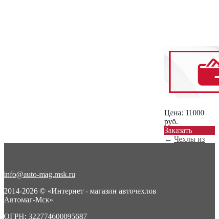
Цена:
11000
руб.
Заказать
←
Чехлы из
экокожи на
Toyota RAV 4
XA...
info@auto-mag.msk.ru
Чехлы с
алькантарой
2014-2026 © «Интернет - магазин авточехлов
Toyota RAV 4
Автомаг-Мск»
XA...
→
ОГРН: 322774600095687