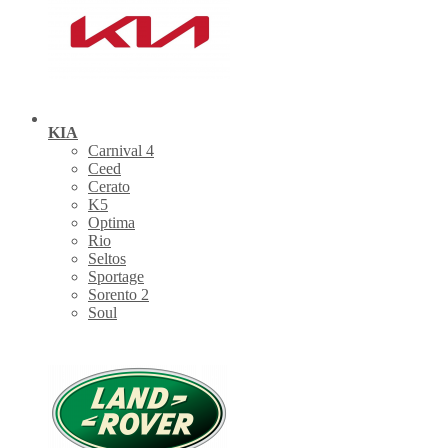
KIA
Carnival 4
Ceed
Cerato
K5
Optima
Rio
Seltos
Sportage
Sorento 2
Soul