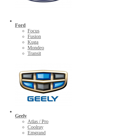
Ford
Focus
Fusion
Kuga
Mondeo
Transit
Geely
Atlas / Pro
Coolray
Emgrand