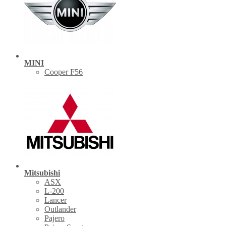
MINI
Cooper F56
Mitsubishi
ASX
L-200
Lancer
Outlander
Pajero