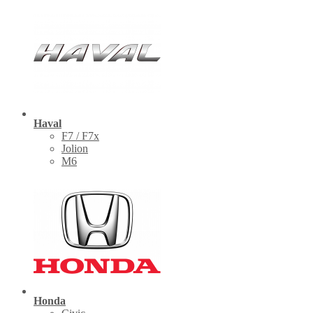
Haval
F7 / F7x
Jolion
M6
Honda