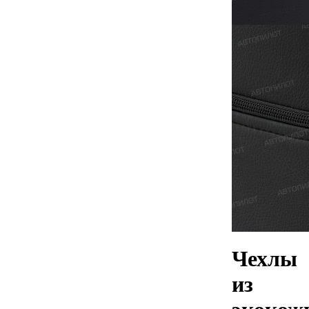
Чехлы
из