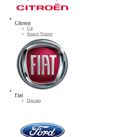
Citroen
C4
Space Tourer
Fiat
Ducato