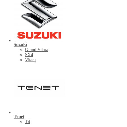
Suzuki
Grand Vitara
SX4
Vitara
Tenet
Т4