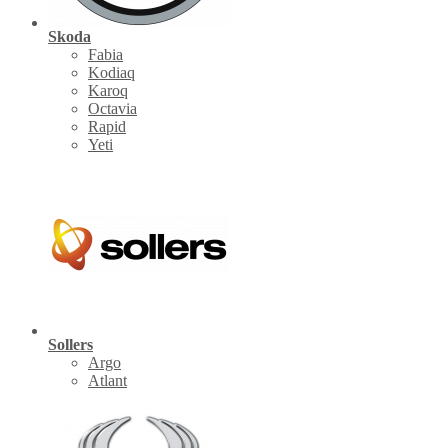
Skoda
Fabia
Kodiaq
Karoq
Octavia
Rapid
Yeti
Sollers
Argo
Atlant