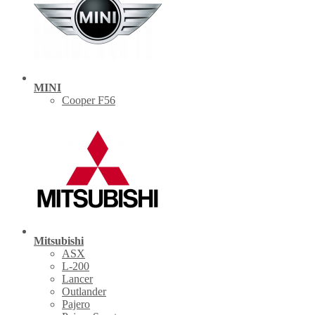
MINI
Cooper F56
Mitsubishi
ASX
L-200
Lancer
Outlander
Pajero