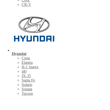
Civic
CR-V
Hyundai
Creta
Elantra
H-1 Starex
i40
IX-35
Santa Fe
Solaris
Sonata
Tucson