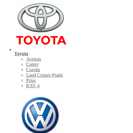
Toyota
Avensis
Camry
Corolla
Land Cruiser Prado
Prius
RAV 4