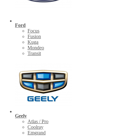
Ford
Focus
Fusion
Kuga
Mondeo
Transit
Geely
Atlas / Pro
Coolray
Emgrand