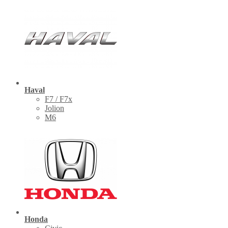
Haval
F7 / F7x
Jolion
M6
Honda