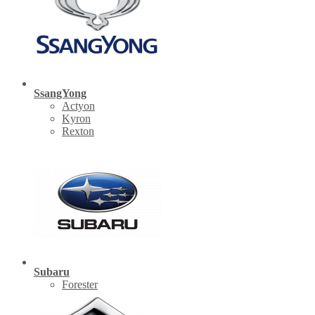
SsangYong
Actyon
Kyron
Rexton
Subaru
Forester