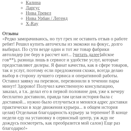
Калина
Ларгус
Нива Тревел
Нива Урбан / Легенд
X-Ray
Отзывы
«Редко заморачиваюсь, но тут грех не оставить отзыв о работе
ребят! Решил купить авточехлы из экокожи на фокус, долго
выбирал. По сути везде один и тот же товар фабрики
автолидер (не беру в рассчет кит
...
[читать далее]
айское
гов**), разница лишь в сервисе и удобстве услуг, которые
предоставляют дилеры. Я фанат качества, как в сфере товаров,
так и услуг, поэтому если предложения схожи, всегда делаю
выбор в сторону лучшего сервиса и оперативной работы.
Оставил заявку на перезвон, перезвонили в течении пары
минут! Здорово! Получил качественную консультацию,
заказал, а т.к. делал его в первой половине дня, уже к вечеру
бесплатно доставили, правда там целая история была с
доставкой... нужно было отлучиться и менялся адрес доставки
практически в ходе движения курьера... в общем история
целая) Отдельная благодарность курьеру за терпение! В конце
недели еду на установку в сервисный центр, уж жду не
дождусь посмотреть, как преобразится мой салон) Еще раз
благодарю!
»