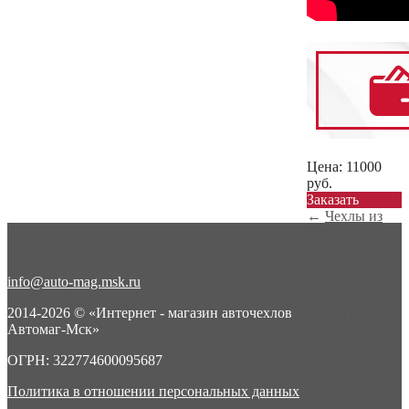
Цена:
11000
руб.
Заказать
←
Чехлы из
экокожи на
Toyota RAV 4
XA...
info@auto-mag.msk.ru
Чехлы из
экокожи на
2014-2026 © «Интернет - магазин авточехлов
Toyota RAV 4
Автомаг-Мск»
XA...
→
ОГРН: 322774600095687
Политика в отношении персональных данных