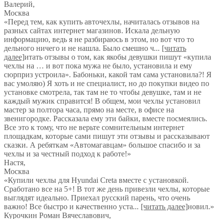
Валерий
,
Москва
«Перед тем, как купить авточехлы, начиталась отзывов на
разных сайтах интернет магазинов. Искала дельную
информацию, ведь я не разбираюсь в этом, но вот что то
дельного ничего и не нашла. Было смешно ч
...
[читать
далее]
итать отзывы о том, как якобы девушки пишут «купила
чехлы на … и вот пока мужа не было, установила и ему
сюрприз устроила». Бабоньки, какой там сама установила?! Я
вас умоляю) Я хоть и не специалист, но до покупки видео по
установке смотрела, так там не то чтобы девушке, там и не
каждый мужик справится! В общем, мои чехлы установил
мастер за полтора часа, прямо на месте, в офисе на
звенигородке. Рассказала ему эти байки, вместе посмеялись.
Все это к тому, что не верьте сомнительным интернет
площадкам, которые сами пишут эти отзывы и рассказывают
сказки. А ребяткам «Автомагавцам» большое спасибо и за
чехлы и за честный подход к работе!
»
Настя
,
Москва
«Купили чехлы для Hyundai Creta вместе с установкой.
Сработано все на 5+! В тот же день привезли чехлы, которые
выглядят идеально. Приехал русский парень, что очень
важно! Все быстро и качественно уста
...
[читать далее]
новил.
»
Курочкин Роман Вячеславович
,