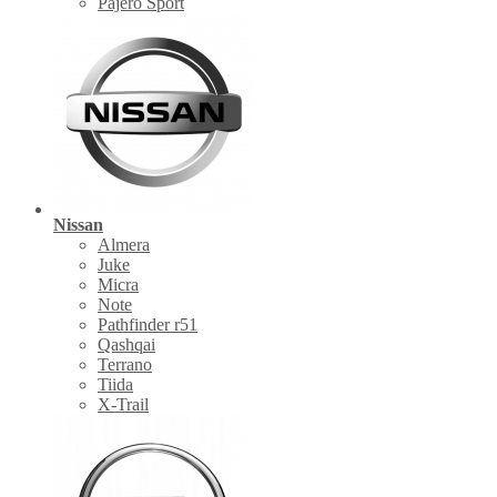
Pajero Sport
Nissan
Almera
Juke
Micra
Note
Pathfinder r51
Qashqai
Terrano
Tiida
X-Trail