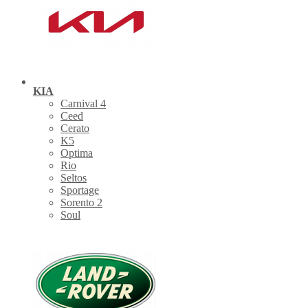
KIA
Carnival 4
Ceed
Cerato
K5
Optima
Rio
Seltos
Sportage
Sorento 2
Soul