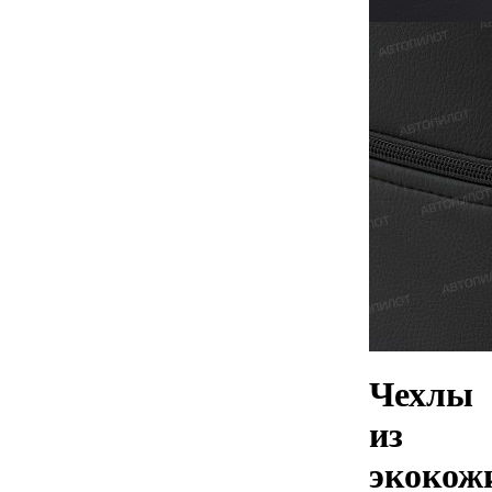
Чехлы
из
экокож